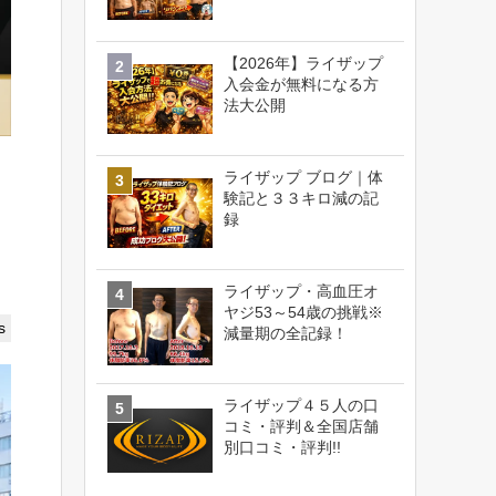
【2026年】ライザップ
入会金が無料になる方
法大公開
ライザップ ブログ｜体
験記と３３キロ減の記
録
ライザップ・高血圧オ
ヤジ53～54歳の挑戦※
s
減量期の全記録！
ライザップ４５人の口
コミ・評判＆全国店舗
別口コミ・評判!!