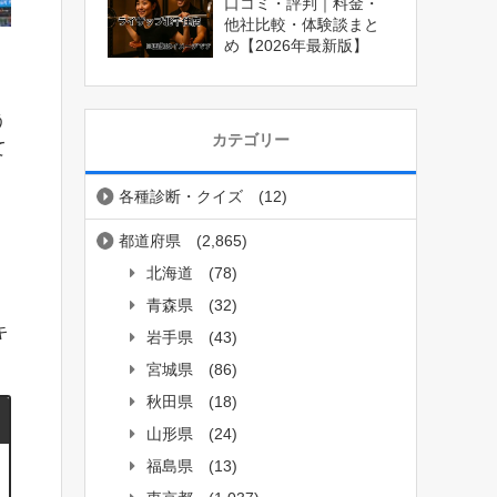
口コミ・評判｜料金・
他社比較・体験談まと
め【2026年最新版】
う
カテゴリー
て
各種診断・クイズ
(12)
、
都道府県
(2,865)
」
北海道
(78)
青森県
(32)
キ
岩手県
(43)
宮城県
(86)
秋田県
(18)
山形県
(24)
福島県
(13)