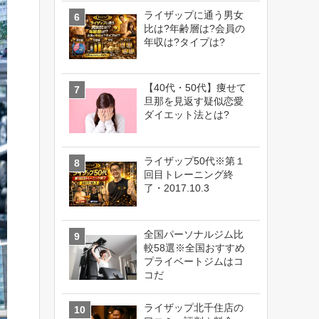
ライザップに通う男女
比は?年齢層は?会員の
年収は?タイプは?
【40代・50代】痩せて
旦那を見返す疑似恋愛
ダイエット法とは?
ライザップ50代※第１
回目トレーニング終
了・2017.10.3
全国パーソナルジム比
較58選※全国おすすめ
プライベートジムはコ
コだ
ライザップ北千住店の