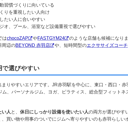
動習慣づくりに向いている
くりを重視したい人向け
したい人に合いやすい
ジオ、プール、浴室など設備重視で選びやすい
では
chocoZAP
や
FASTGYM24
のような店舗も候補になり
羽周辺の
BEYOND 赤羽店
や、短時間型の
エクササイズコーチ
用で選びやすい
集まりやすいエリアです。JR赤羽駅を中心に、東口・西口・赤
間ジム、パーソナルジム、ヨガ、ピラティス、総合型フィットネ
たい人
と、
休日にしっかり設備を使いたい人
の両方が選びやす
く、買い物や用事のついでにジムへ寄りやすいのも赤羽らしい