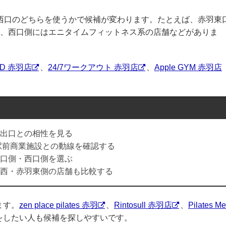
・西口のどちらを使うかで候補が変わります。たとえば、赤羽東
、西口側にはエニタイムフィットネス系の店舗などがありま
ND 赤羽店
、
24/7ワークアウト 赤羽店
、
Apple GYM 赤羽店
。
出口との相性を見る
や駅前商業施設との動線を確認する
口側・西口側を選ぶ
西・赤羽東側の店舗も比較する
ます。
zen place pilates 赤羽
、
Rintosull 赤羽店
、
Pilates M
をしたい人も候補を探しやすいです。