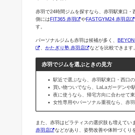
赤羽で24時間ジムを探すなら、赤羽駅東口
側には
FIT365 赤羽
や
FASTGYM24 赤羽店
す。
パーソナルジムも赤羽は候補が多く、
BEYO
、
かたぎり塾 赤羽店
などを比較できます
赤羽でジムを選ぶときの見方
駅近で選ぶなら、赤羽駅東口・西口の
買い物ついでなら、LaLaガーデン
夜に使うなら、帰宅方向に合わせて東
女性専用やパーソナル重視なら、赤羽
また、赤羽はピラティスの選択肢も増えてい
赤羽店
などがあり、姿勢改善や体幹づくり