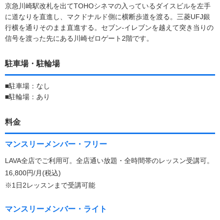
京急川崎駅改札を出てTOHOシネマの入っているダイスビルを左手
に道なりを直進し、マクドナルド側に横断歩道を渡る。三菱UFJ銀
行横を通りそのまま直進する。セブン‐イレブンを越えて突き当りの
信号を渡った先にある川崎ゼロゲート2階です。
駐車場・駐輪場
■駐車場：なし
■駐輪場：あり
料金
マンスリーメンバー・フリー
LAVA全店でご利用可。全店通い放題・全時間帯のレッスン受講可。
16,800円/月(税込)
※1日2レッスンまで受講可能
マンスリーメンバー・ライト