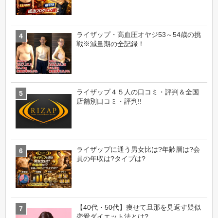
ライザップ・高血圧オヤジ53～54歳の挑
戦※減量期の全記録！
ライザップ４５人の口コミ・評判＆全国
店舗別口コミ・評判!!
ライザップに通う男女比は?年齢層は?会
員の年収は?タイプは?
【40代・50代】痩せて旦那を見返す疑似
恋愛ダイエット法とは?