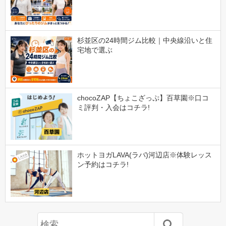
杉並区の24時間ジム比較｜中央線沿いと住
宅地で選ぶ
chocoZAP【ちょこざっぷ】百草園※口コ
ミ評判・入会はコチラ!
ホットヨガLAVA(ラバ)河辺店※体験レッス
ン予約はコチラ!