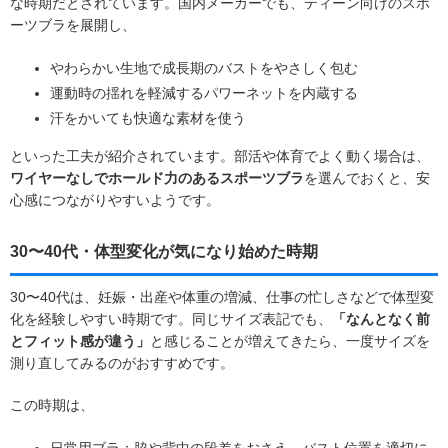
な時期だとされています。国内メーカーでも、ティーン向けのスポ
ーツブラを展開し、
やわらかい生地で成長期のバストをやさしく包む
運動時の揺れを軽減するパワーネットを内蔵する
汗をかいても快適な素材を使う
といった工夫が紹介されています。部活や体育でよく動く場合は、
ワイヤーなしでホールド力のあるスポーツブラ
を選んでおくと、安
心感につながりやすいようです。
30〜40代・体型変化が気になり始めた時期
30〜40代は、妊娠・出産や体重の増減、仕事の忙しさなどで体型変
化を経験しやすい時期です。同じサイズ表記でも、
「なんとなく前
とフィット感が違う」
と感じることが増えてきたら、一度サイズを
測り直してみるのがおすすめです。
この時期は、
日常用ブラ：脇や背中の段差をおさえ、バスト位置を適切に