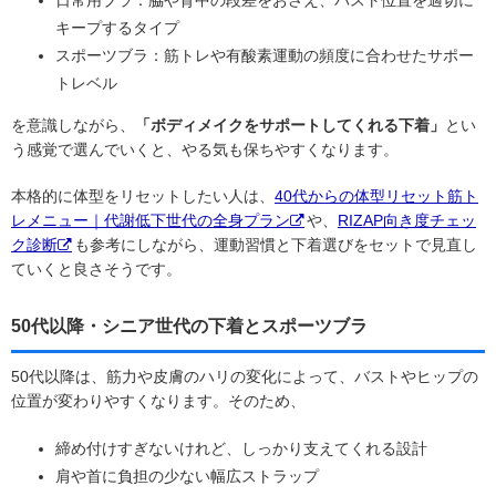
キープするタイプ
スポーツブラ：筋トレや有酸素運動の頻度に合わせたサポー
トレベル
を意識しながら、
「ボディメイクをサポートしてくれる下着」
とい
う感覚で選んでいくと、やる気も保ちやすくなります。
本格的に体型をリセットしたい人は、
40代からの体型リセット筋ト
レメニュー｜代謝低下世代の全身プラン
や、
RIZAP向き度チェッ
ク診断
も参考にしながら、運動習慣と下着選びをセットで見直し
ていくと良さそうです。
50代以降・シニア世代の下着とスポーツブラ
50代以降は、筋力や皮膚のハリの変化によって、バストやヒップの
位置が変わりやすくなります。そのため、
締め付けすぎないけれど、しっかり支えてくれる設計
肩や首に負担の少ない幅広ストラップ