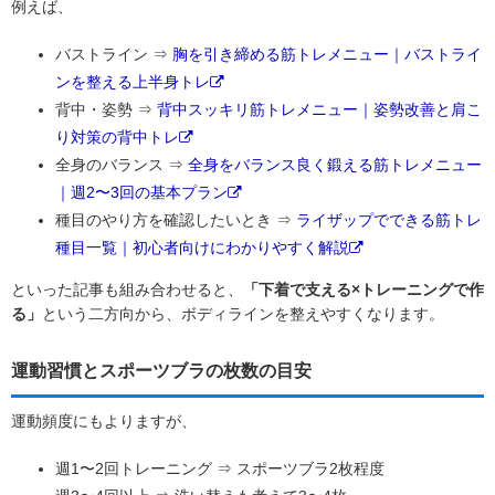
例えば、
バストライン ⇒
胸を引き締める筋トレメニュー｜バストライ
ンを整える上半身トレ
背中・姿勢 ⇒
背中スッキリ筋トレメニュー｜姿勢改善と肩こ
り対策の背中トレ
全身のバランス ⇒
全身をバランス良く鍛える筋トレメニュー
｜週2〜3回の基本プラン
種目のやり方を確認したいとき ⇒
ライザップでできる筋トレ
種目一覧｜初心者向けにわかりやすく解説
といった記事も組み合わせると、
「下着で支える×トレーニングで作
る」
という二方向から、ボディラインを整えやすくなります。
運動習慣とスポーツブラの枚数の目安
運動頻度にもよりますが、
週1〜2回トレーニング ⇒ スポーツブラ2枚程度