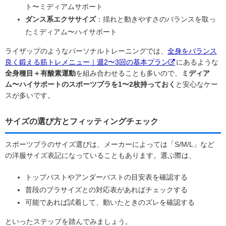
ト〜ミディアムサポート
ダンス系エクササイズ
：揺れと動きやすさのバランスを取っ
たミディアム〜ハイサポート
ライザップのようなパーソナルトレーニングでは、
全身をバランス
良く鍛える筋トレメニュー｜週2〜3回の基本プラン
にあるような
全身種目＋有酸素運動
を組み合わせることも多いので、
ミディア
ム〜ハイサポートのスポーツブラを1〜2枚持っておく
と安心なケー
スが多いです。
サイズの選び方とフィッティングチェック
スポーツブラのサイズ選びは、メーカーによっては「S/M/L」など
の洋服サイズ表記になっていることもあります。選ぶ際は、
トップバストやアンダーバストの目安表を確認する
普段のブラサイズとの対応表があればチェックする
可能であれば試着して、動いたときのズレを確認する
といったステップを踏んでみましょう。