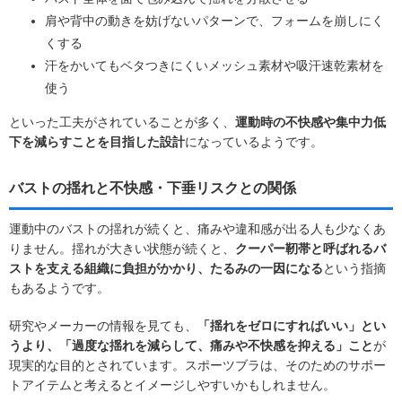
肩や背中の動きを妨げないパターンで、フォームを崩しにく
くする
汗をかいてもベタつきにくいメッシュ素材や吸汗速乾素材を
使う
といった工夫がされていることが多く、
運動時の不快感や集中力低
下を減らすことを目指した設計
になっているようです。
バストの揺れと不快感・下垂リスクとの関係
運動中のバストの揺れが続くと、痛みや違和感が出る人も少なくあ
りません。揺れが大きい状態が続くと、
クーパー靭帯と呼ばれるバ
ストを支える組織に負担がかかり、たるみの一因になる
という指摘
もあるようです。
研究やメーカーの情報を見ても、
「揺れをゼロにすればいい」とい
うより、「過度な揺れを減らして、痛みや不快感を抑える」こと
が
現実的な目的とされています。スポーツブラは、そのためのサポー
トアイテムと考えるとイメージしやすいかもしれません。