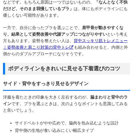
などです。もちろん原因は一つではないものの、
「なんとなく不快
だけど、そのまま我慢しているブラ」
は、体にもボディラインにも
優しくない可能性があります。
一方で、自分に合ったブラを選ぶことで、
肩甲骨が動きやすくな
り、結果として姿勢改善や代謝アップにつながりやすい
という考え
方もあります。姿勢を整えたい人は、
背中スッキリ筋トレメニュー
｜姿勢改善と肩こり対策の背中トレ
も組み合わせると、内側と外
側からのダブルアプローチになりそうです。
ボディラインをきれいに見せる下着選びのコツ
サイド・背中をすっきり見せるデザイン
洋服を着たときの印象を大きく左右するのが、
脇まわりと背中のラ
イン
です。ブラを選ぶときは、次のようなポイントも意識してみる
と良いでしょう。
サイドベルトがやや広めで、脇肉を包み込むような設計
背中側の生地が食い込みにくい幅広タイプ