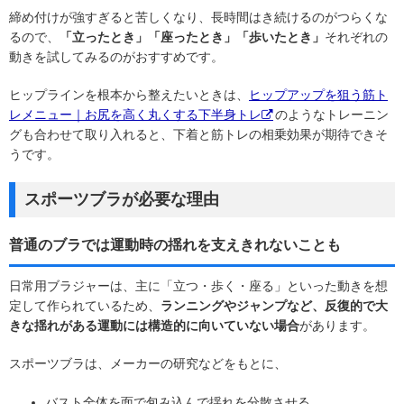
締め付けが強すぎると苦しくなり、長時間はき続けるのがつらくな
るので、
「立ったとき」「座ったとき」「歩いたとき」
それぞれの
動きを試してみるのがおすすめです。
ヒップラインを根本から整えたいときは、
ヒップアップを狙う筋ト
レメニュー｜お尻を高く丸くする下半身トレ
のようなトレーニン
グも合わせて取り入れると、下着と筋トレの相乗効果が期待できそ
うです。
スポーツブラが必要な理由
普通のブラでは運動時の揺れを支えきれないことも
日常用ブラジャーは、主に「立つ・歩く・座る」といった動きを想
定して作られているため、
ランニングやジャンプなど、反復的で大
きな揺れがある運動には構造的に向いていない場合
があります。
スポーツブラは、メーカーの研究などをもとに、
バスト全体を面で包み込んで揺れを分散させる