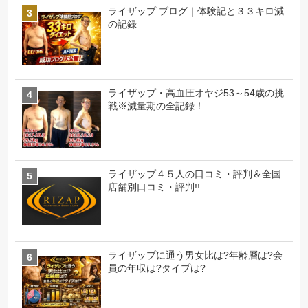
ライザップ ブログ｜体験記と３３キロ減
の記録
ライザップ・高血圧オヤジ53～54歳の挑
戦※減量期の全記録！
ライザップ４５人の口コミ・評判＆全国
店舗別口コミ・評判!!
ライザップに通う男女比は?年齢層は?会
員の年収は?タイプは?