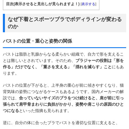
目次(表示させると見出しが見られますよ！)
[
表示する
]
なぜ下着とスポーツブラでボディラインが変わる
のか
バストの位置・重心と姿勢の関係
バストは脂肪と乳腺からなる柔らかい組織で、自力で形を支えるこ
とは難しいとされています。そのため、
ブラジャーの役割は「形を
作る」だけでなく、「重さを支える」「揺れを減らす」こと
にもあ
ります。
バストの位置が下がると、上半身の重心が前に傾きやすくなり、猫
背気味の姿勢につながるケースもあるようです。国内メーカーの解
説では、
合っていないサイズのブラをつけ続けると、肩が前に引っ
張られて肩甲骨まわりに負担がかかり、姿勢や肩こりの原因のひと
つになる
といった指摘も見られます。
逆に、自分の体に合ったブラでバストを適切な位置に支えると、