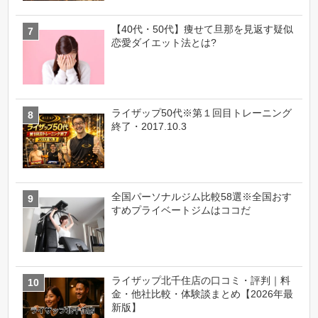
【40代・50代】痩せて旦那を見返す疑似
恋愛ダイエット法とは?
ライザップ50代※第１回目トレーニング
終了・2017.10.3
全国パーソナルジム比較58選※全国おす
すめプライベートジムはココだ
ライザップ北千住店の口コミ・評判｜料
金・他社比較・体験談まとめ【2026年最
新版】