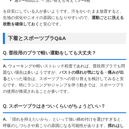
週3〜4回以上 ⇒ 洗い替えも考えて3〜4枚
を目安にしている人が多いようです。汗をかいたまま放置すると、
生地の劣化やニオイの原因にもなりやすいので、
運動ごとに洗える
枚数を確保しておく
と安心です。
下着とスポーツブラQ&A
Q. 普段用のブラで軽い運動をしても大丈夫？
A.
ウォーキングや軽いストレッチ程度であれば、普段用ブラでも問
題ない場合は多いようですが、
バストの揺れが気になる・痛みが出
る
といった場合は、スポーツブラへの切り替えを検討してみると安
心です。特にランニングやジャンプを伴う動きでは、スポーツブラ
の使用が推奨されることが多いです。
Q. スポーツブラはきついくらいがちょうどいい？
A.
「揺れを抑えたいから」といって強い締め付けを選びすぎると、
呼吸のしづらさや肩こりの原因になる可能性があります。
揺れはし