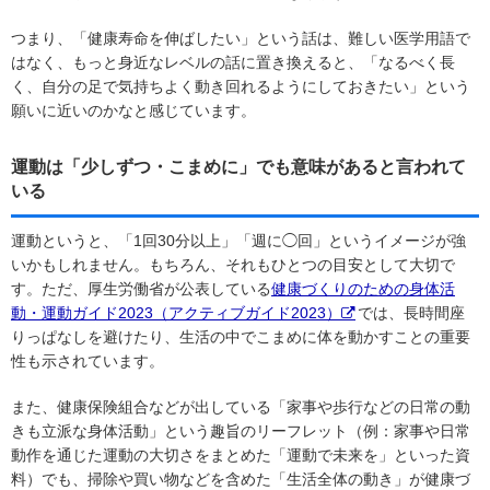
つまり、「健康寿命を伸ばしたい」という話は、難しい医学用語で
はなく、もっと身近なレベルの話に置き換えると、「なるべく長
く、自分の足で気持ちよく動き回れるようにしておきたい」という
願いに近いのかなと感じています。
運動は「少しずつ・こまめに」でも意味があると言われて
いる
運動というと、「1回30分以上」「週に◯回」というイメージが強
いかもしれません。もちろん、それもひとつの目安として大切で
す。ただ、厚生労働省が公表している
健康づくりのための身体活
動・運動ガイド2023（アクティブガイド2023）
では、長時間座
りっぱなしを避けたり、生活の中でこまめに体を動かすことの重要
性も示されています。
また、健康保険組合などが出している「家事や歩行などの日常の動
きも立派な身体活動」という趣旨のリーフレット（例：家事や日常
動作を通じた運動の大切さをまとめた「運動で未来を」といった資
料）でも、掃除や買い物などを含めた「生活全体の動き」が健康づ