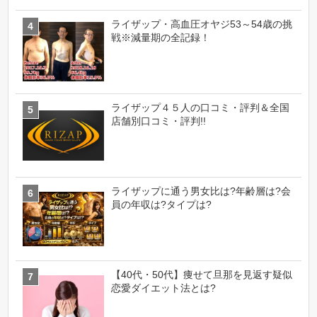
ライザップ・高血圧オヤジ53～54歳の挑
戦※減量期の全記録！
ライザップ４５人の口コミ・評判＆全国
店舗別口コミ・評判!!
ライザップに通う男女比は?年齢層は?会
員の年収は?タイプは?
【40代・50代】痩せて旦那を見返す疑似
恋愛ダイエット法とは?