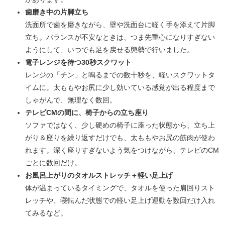
歯磨き中の片脚立ち
洗面所で歯を磨きながら、壁や洗面台に軽く手を添えて片脚
立ち。バランスが不安なときは、つま先重心になりすぎない
ようにして、いつでも足を戻せる態勢で行いました。
電子レンジを待つ30秒スクワット
レンジの「チン」と鳴るまでの数十秒を、軽いスクワットタ
イムに。太ももやお尻に少し効いている感覚が出る程度まで
しゃがんで、無理なく数回。
テレビCMの間に、椅子からの立ち座り
ソファではなく、少し硬めの椅子に座った状態から、立ち上
がり＆座りを繰り返すだけでも、太ももやお尻の筋肉が使わ
れます。深く座りすぎないよう気をつけながら、テレビのCM
ごとに数回だけ。
お風呂上がりのタオルストレッチ＋軽い足上げ
体が温まっているタイミングで、タオルを使った肩回りスト
レッチや、寝転んだ状態での軽い足上げ運動を数回だけ入れ
てみるなど。