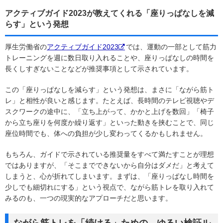
アクティブガイド2023が教えてくれる「座りっぱなしを減
らす」という発想
厚生労働省の
アクティブガイド2023
では、運動の一部として筋力
トレーニングを週に数日取り入れることや、座りっぱなしの時間を
長くしすぎないことなどが推奨事項として示されています。
この「座りっぱなしを減らす」という発想は、まさに「ながら筋ト
レ」と相性が良いと感じます。たとえば、長時間のテレビ視聴やデ
スクワークの途中に、「立ち上がって、かかと上げを数回」「椅子
から立ち座りを何度か繰り返す」といった動きを挟むことで、同じ
座位時間でも、体への負担が少し変わってくるかもしれません。
もちろん、ガイドで示されている推奨量をすべて満たすことが理想
ではありますが、「そこまでできないから自分はダメだ」と考えて
しまうと、心が折れてしまいます。まずは、「座りっぱなし時間を
少しでも細切れにする」という視点で、ながら筋トレを取り入れて
みるのも、一つの現実的なアプローチだと思います。
ながら筋トレを「続ける」ための、ゆるい検証ル