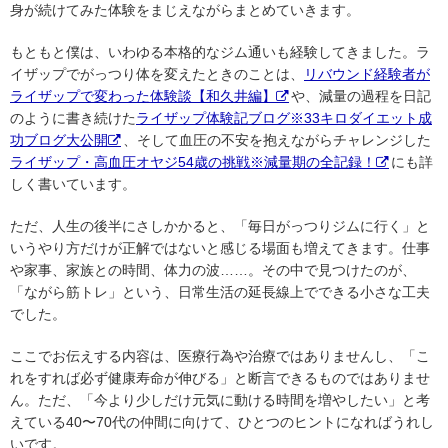
身が続けてみた体験をまじえながらまとめていきます。
もともと僕は、いわゆる本格的なジム通いも経験してきました。ラ
イザップでがっつり体を変えたときのことは、
リバウンド経験者が
ライザップで変わった体験談【和久井編】
や、減量の過程を日記
のように書き続けた
ライザップ体験記ブログ※33キロダイエット成
功ブログ大公開
、そして血圧の不安を抱えながらチャレンジした
ライザップ・高血圧オヤジ54歳の挑戦※減量期の全記録！
にも詳
しく書いています。
ただ、人生の後半にさしかかると、「毎日がっつりジムに行く」と
いうやり方だけが正解ではないと感じる場面も増えてきます。仕事
や家事、家族との時間、体力の波……。その中で見つけたのが、
「ながら筋トレ」という、日常生活の延長線上でできる小さな工夫
でした。
ここでお伝えする内容は、医療行為や治療ではありませんし、「こ
れをすれば必ず健康寿命が伸びる」と断言できるものではありませ
ん。ただ、「今より少しだけ元気に動ける時間を増やしたい」と考
えている40〜70代の仲間に向けて、ひとつのヒントになればうれし
いです。