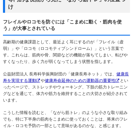
け
フレイルやロコモを防ぐには「こまめに動く・筋肉を使
う」が大事とされている
高齢期の健康課題として、最近よく耳にするのが「フレイル（虚
弱）」や「ロコモ（ロコモティブシンドローム）」という言葉で
す。これらは、筋肉や骨、関節などの機能が落ちてしまい、転びや
すくなったり、歩く力が弱くなってしまう状態を指します。
公益財団法人 長寿科学振興財団の「健康長寿ネット」では、
健康長
寿を実現する運動
や
健康寿命延伸のための運動器の重要性
とい
ったページで、ストレッチやウォーキング、下肢の筋力トレーニン
グなどを通じて、体力や筋力を維持することの大切さが紹介されて
います。
こうした情報を読むと、「ながら筋トレ」のような小さな取り組み
でも、特に下半身の筋肉をこまめに使っておくことは、将来のフレ
イル・ロコモ予防の一部として意味があるのかな、と感じます。