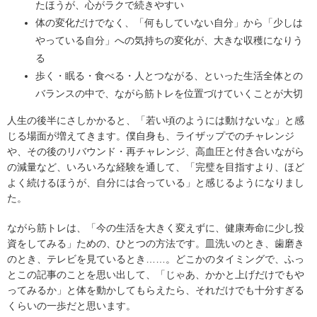
たほうが、心がラクで続きやすい
体の変化だけでなく、「何もしていない自分」から「少しは
やっている自分」への気持ちの変化が、大きな収穫になりう
る
歩く・眠る・食べる・人とつながる、といった生活全体との
バランスの中で、ながら筋トレを位置づけていくことが大切
人生の後半にさしかかると、「若い頃のようには動けないな」と感
じる場面が増えてきます。僕自身も、ライザップでのチャレンジ
や、その後のリバウンド・再チャレンジ、高血圧と付き合いながら
の減量など、いろいろな経験を通して、「完璧を目指すより、ほど
よく続けるほうが、自分には合っている」と感じるようになりまし
た。
ながら筋トレは、「今の生活を大きく変えずに、健康寿命に少し投
資をしてみる」ための、ひとつの方法です。皿洗いのとき、歯磨き
のとき、テレビを見ているとき……。どこかのタイミングで、ふっ
とこの記事のことを思い出して、「じゃあ、かかと上げだけでもや
ってみるか」と体を動かしてもらえたら、それだけでも十分すぎる
くらいの一歩だと思います。