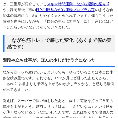
は、三重県が紹介している
スキマ時間運動・ながら運動の紹介
や、静岡県袋井市の
目的別日常ながら運動プログラム
のような自
治体の資料にも、わかりやすくまとめられています。僕もこうした
情報を参考にしながら、「自分の生活に無理なく落とし込むにはど
うしたらいいかな」と考えていきました。
「ながら筋トレ」で感じた変化（あくまで僕の実
感です）
階段や立ち仕事が、ほんの少しだけラクになった
ながら筋トレを続けているといっても、やっていることは本当に小
さな積み重ねです。それでも、1〜2か月ほど経ったあたりから、
「あれ？ 以前よりも階段を上がるのが少しラクかも」と感じる場面
が出てきました。
例えば、スーパーで買い物をしたあと、両手に荷物を持って自宅の
階段を上がるとき。以前よりも「はぁ、しんどいなぁ」という感覚
が薄くなっているような気がしたんです。これはあくまで僕個人の
感覚ですが、ふくらはぎや太もも、お尻まわりの筋肉を、毎日ちょ