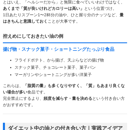
とはいえ、「ヘルシーだから」と無限に食べていいわけではなく、
あくまで「質が良いけれどカロリーは高い」
という位置づけ。
1日あたりスプーン1〜2杯分の油や、ひと握り分のナッツなど、
量
はきちんと意識しておく
ことが大事です。
控えめにしておきたい油の例
揚げ物・スナック菓子・ショートニングたっぷり食品
フライドポテト、から揚げ、天ぷらなどの揚げ物
スナック菓子、チョコレート菓子、菓子パン
マーガリンやショートニングが多い洋菓子
これらは、
「脂質の量」も多くなりやすく、「質」もあまり良くな
い場合が多い
食品です。
完全禁止にするより、
頻度を減らす・量を決める
という付き合い方
がおすすめです。
ダイエット中の油との付き合い方｜実践アイデア