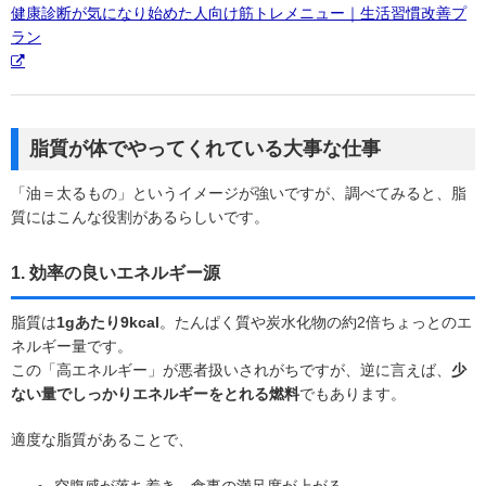
健康診断が気になり始めた人向け筋トレメニュー｜生活習慣改善プ
ラン
脂質が体でやってくれている大事な仕事
「油＝太るもの」というイメージが強いですが、調べてみると、脂
質にはこんな役割があるらしいです。
1. 効率の良いエネルギー源
脂質は
1gあたり9kcal
。たんぱく質や炭水化物の約2倍ちょっとのエ
ネルギー量です。
この「高エネルギー」が悪者扱いされがちですが、逆に言えば、
少
ない量でしっかりエネルギーをとれる燃料
でもあります。
適度な脂質があることで、
空腹感が落ち着き、食事の満足度が上がる