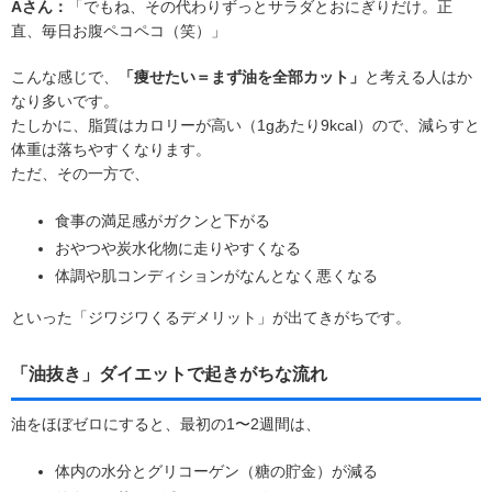
Aさん：
「でもね、その代わりずっとサラダとおにぎりだけ。正
直、毎日お腹ペコペコ（笑）」
こんな感じで、
「痩せたい＝まず油を全部カット」
と考える人はか
なり多いです。
たしかに、脂質はカロリーが高い（1gあたり9kcal）ので、減らすと
体重は落ちやすくなります。
ただ、その一方で、
食事の満足感がガクンと下がる
おやつや炭水化物に走りやすくなる
体調や肌コンディションがなんとなく悪くなる
といった「ジワジワくるデメリット」が出てきがちです。
「油抜き」ダイエットで起きがちな流れ
油をほぼゼロにすると、最初の1〜2週間は、
体内の水分とグリコーゲン（糖の貯金）が減る