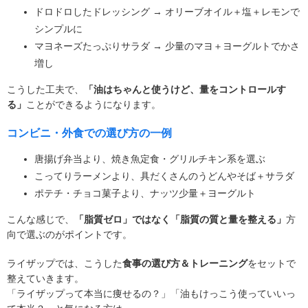
ドロドロしたドレッシング → オリーブオイル＋塩＋レモンで
シンプルに
マヨネーズたっぷりサラダ → 少量のマヨ＋ヨーグルトでかさ
増し
こうした工夫で、
「油はちゃんと使うけど、量をコントロールす
る」
ことができるようになります。
コンビニ・外食での選び方の一例
唐揚げ弁当より、焼き魚定食・グリルチキン系を選ぶ
こってりラーメンより、具だくさんのうどんやそば＋サラダ
ポテチ・チョコ菓子より、ナッツ少量＋ヨーグルト
こんな感じで、
「脂質ゼロ」ではなく「脂質の質と量を整える」
方
向で選ぶのがポイントです。
ライザップでは、こうした
食事の選び方＆トレーニング
をセットで
整えていきます。
「ライザップって本当に痩せるの？」「油もけっこう使っていいっ