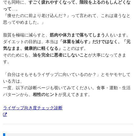
でも同時に、
すごく疲れやすくなって、階段を上るのもしんどくな
って
…。
『痩せたのに前より老け込んだ？』って言われて、これは違うなと
思ってやめました。」
脂質を極端に減らすと、
筋肉や体力まで落ちてしまう
人もいます。
ダイエットの目的は、本当は
「体重を減らす」だけではなく、「元
気なまま、健康的に軽くなる」
ことのはず。
そのためにも、
油を完全に悪者にしないこと
が大事になってきま
す。
「自分はそもそもライザップに向いているのか？」とモヤモヤして
いる方は、
一度、以下の診断ページも覗いてみてください。食事・運動・生活
パターンから、
相性のヒント
が見えてきます。
ライザップ向き度チェック診断