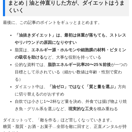
まとめ｜油と仲直りした方が、ダイエットはうま
くいく
最後に、この記事のポイントをギュッとまとめます。
「油抜きダイエット」は、最初は体重が落ちても、ストレス
やリバウンドの原因になりやすい
脂質は、
エネルギー源・ホルモンや細胞膜の材料・ビタミン
の吸収を助ける
など、大事な役割を持っている
公的な資料では、
脂肪エネルギー比率20〜25％前後
が一つの
目標として示されている（細かい数値は年齢・性別で変わ
る）
ダイエット中は、
「油ゼロ」ではなく「質と量を選ぶ」
方向
に切り替えるのがおすすめ
自炊では小さじ1〜2杯など量を決め、外食では揚げ物より焼
き魚・グリル系を選ぶなど、
現実的な工夫
を積み重ねる
ダイエットって、「敵を作る」ほど苦しくなっていきます。
糖質・脂質・お酒・お菓子…全部を敵に回すと、正直メンタルが持