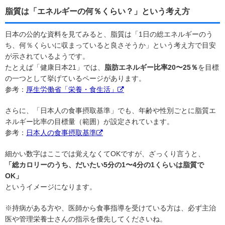
脂質は「エネルギーの何％くらい？」という考え方
日本の公的な資料を見てみると、脂質は「1日の総エネルギーのう
ち、何％くらいに収まっていると良さそうか」という考え方で目安
が示されているようです。
たとえば「健康日本21」では、
脂肪エネルギー比率20〜25％
を目標
の一つとして挙げているページがあります。
参考：
厚生労働省「栄養・食生活」
さらに、「日本人の食事摂取基準」でも、年齢や性別ごとに脂質エ
ネルギー比率の目標量（範囲）が設定されています。
参考：
日本人の食事摂取基準
細かい数字はここでは覚えなくてOKですが、ざっくり言うと、
「総カロリーのうち、だいたい5分の1〜4分の1くらいは脂質で
OK」
というイメージになります。
※持病がある方や、医師から食事指導を受けている方は、必ず主治
医や管理栄養士さんの指示を優先してくださいね。