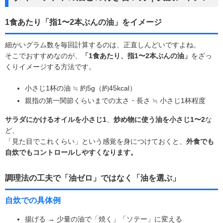
1食あたり「指1〜2本ぶんの油」をイメージ
細かいグラム数を毎回計算するのは、正直しんどいですよね。
そこでおすすめなのが、
「1食あたり、指1〜2本ぶんの油」
をざっ
くりイメージする方法です。
小さじ1杯の油 ≒ 約5g（約45kcal）
親指の第一関節くらいまでの太さ・長さ ≒ 小さじ1杯程度
サラダにかけるオイルを小さじ1
、
炒め物に使う油を小さじ1〜2
な
ど、
「見た目でこれくらい」という感覚を身につけておくと、
外食でも
自炊でもコントロールしやすくなります。
調理法の工夫で「油ゼロ」ではなく「油を選ぶ」
自炊での具体例
揚げる → 少量の油で「焼く」「ソテー」に変える