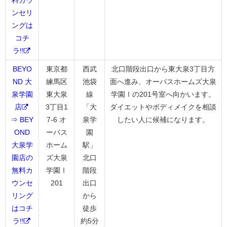
料カウ
ンセリ
ングは
コチ
ラ!!
BEYO
東京都
西武
北口階段出口から東大泉3丁目方
ND 大
練馬区
池袋
面へ進み、オーパスホームズ大泉
泉学園
東大泉
線
学園Ⅰの201号室へ向かいます。
店
3丁目1
「大
ダイエットやボディメイクを相談
⇒ BEY
7-6 オ
泉学
したい人に候補になります。
OND
ーパス
園
大泉学
ホーム
駅」
園店の
ズ大泉
北口
無料カ
学園Ⅰ
階段
ウンセ
201
出口
リング
から
はコチ
徒歩
ラ!!
約5分