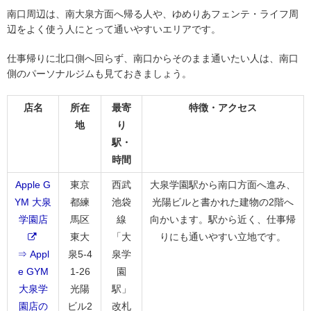
南口周辺は、南大泉方面へ帰る人や、ゆめりあフェンテ・ライフ周
辺をよく使う人にとって通いやすいエリアです。
仕事帰りに北口側へ回らず、南口からそのまま通いたい人は、南口
側のパーソナルジムも見ておきましょう。
店名
所在
最寄
特徴・アクセス
地
り
駅・
時間
Apple G
東京
西武
大泉学園駅から南口方面へ進み、
YM 大泉
都練
池袋
光陽ビルと書かれた建物の2階へ
学園店
馬区
線
向かいます。駅から近く、仕事帰
東大
「大
りにも通いやすい立地です。
⇒ Appl
泉5-4
泉学
e GYM
1-26
園
大泉学
光陽
駅」
園店の
ビル2
改札