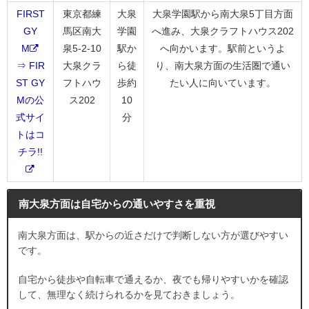
FIRST
東京都練
大泉
大泉学園駅から南大泉5丁目方面
GY
馬区南大
学園
へ進み、大泉クラフトハウス202
M
泉5-2-10
駅か
へ向かいます。駅前というよ
⇒ FIR
大泉クラ
ら徒
り、南大泉方面の生活圏で通い
ST GY
フトハウ
歩約
たい人に向いています。
Mの公
ス202
10
式サイ
分
トはコ
チラ!!
南大泉方面は自宅からの通いやすさを重視
南大泉方面は、駅からの近さだけで判断しない方が選びやすい
です。
自宅から徒歩や自転車で通えるか、夜でも帰りやすいかを確認
して、無理なく続けられるかを見ておきましょう。