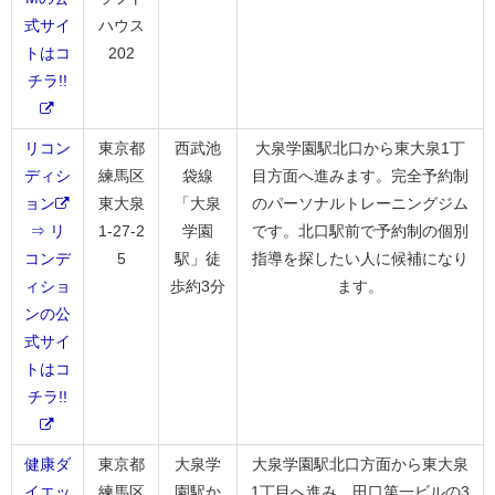
式サイ
ハウス
トはコ
202
チラ!!
リコン
東京都
西武池
大泉学園駅北口から東大泉1丁
ディシ
練馬区
袋線
目方面へ進みます。完全予約制
ョン
東大泉
「大泉
のパーソナルトレーニングジム
⇒ リ
1-27-2
学園
です。北口駅前で予約制の個別
コンデ
5
駅」徒
指導を探したい人に候補になり
ィショ
歩約3分
ます。
ンの公
式サイ
トはコ
チラ!!
健康ダ
東京都
大泉学
大泉学園駅北口方面から東大泉
イエッ
練馬区
園駅か
1丁目へ進み、田口第一ビルの3