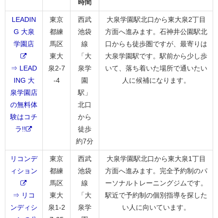
時間
LEADIN
東京
西武
大泉学園駅北口から東大泉2丁目
G 大泉
都練
池袋
方面へ進みます。石神井公園駅北
学園店
馬区
線
口からも徒歩圏ですが、最寄りは
東大
「大
大泉学園駅です。駅前から少し歩
⇒ LEAD
泉2-7
泉学
いて、落ち着いた場所で通いたい
ING 大
-4
園
人に候補になります。
泉学園店
駅」
の無料体
北口
験はコチ
から
ラ!!
徒歩
約7分
リコンデ
東京
西武
大泉学園駅北口から東大泉1丁目
ィション
都練
池袋
方面へ進みます。完全予約制のパ
馬区
線
ーソナルトレーニングジムです。
⇒ リコ
東大
「大
駅近で予約制の個別指導を探した
ンディシ
泉1-2
泉学
い人に向いています。