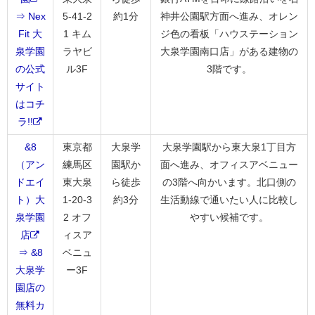
⇒ Nex
5-41-2
約1分
神井公園駅方面へ進み、オレン
Fit 大
1 キム
ジ色の看板「ハウステーション
泉学園
ラヤビ
大泉学園南口店」がある建物の
の公式
ル3F
3階です。
サイト
はコチ
ラ!!
&8
東京都
大泉学
大泉学園駅から東大泉1丁目方
（アン
練馬区
園駅か
面へ進み、オフィスアベニュー
ドエイ
東大泉
ら徒歩
の3階へ向かいます。北口側の
ト）大
1-20-3
約3分
生活動線で通いたい人に比較し
泉学園
2 オフ
やすい候補です。
店
ィスア
⇒ &8
ベニュ
大泉学
ー3F
園店の
無料カ