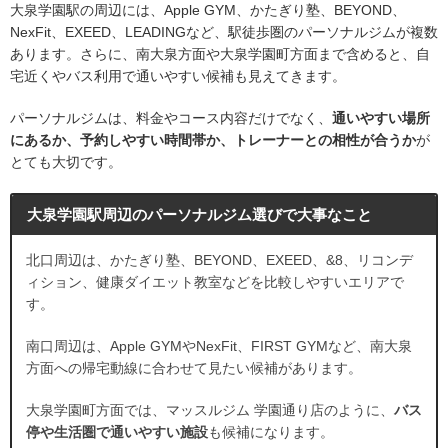
大泉学園駅の周辺には、Apple GYM、かたぎり塾、BEYOND、
NexFit、EXEED、LEADINGなど、駅徒歩圏のパーソナルジムが複数
あります。さらに、南大泉方面や大泉学園町方面まで含めると、自
宅近くやバス利用で通いやすい候補も見えてきます。
パーソナルジムは、料金やコース内容だけでなく、
通いやすい場所
にあるか、予約しやすい時間帯か、トレーナーとの相性が合うか
が
とても大切です。
大泉学園駅周辺のパーソナルジム選びで大事なこと
北口周辺は、かたぎり塾、BEYOND、EXEED、&8、リコンデ
ィション、健康ダイエット教室などを比較しやすいエリアで
す。
南口周辺は、Apple GYMやNexFit、FIRST GYMなど、南大泉
方面への帰宅動線に合わせて見たい候補があります。
大泉学園町方面では、マッスルジム 学園通り店のように、
バス
停や生活圏で通いやすい施設
も候補になります。