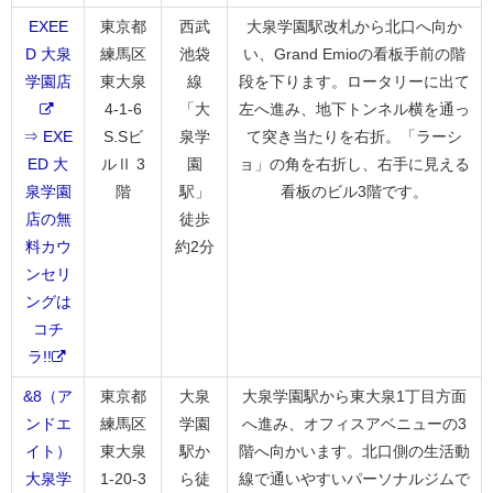
EXEE
東京都
西武
大泉学園駅改札から北口へ向か
D 大泉
練馬区
池袋
い、Grand Emioの看板手前の階
学園店
東大泉
線
段を下ります。ロータリーに出て
4-1-6
「大
左へ進み、地下トンネル横を通っ
⇒ EXE
S.Sビ
泉学
て突き当たりを右折。「ラーシ
ED 大
ルⅡ 3
園
ョ」の角を右折し、右手に見える
泉学園
階
駅」
看板のビル3階です。
店の無
徒歩
料カウ
約2分
ンセリ
ングは
コチ
ラ!!
&8（ア
東京都
大泉
大泉学園駅から東大泉1丁目方面
ンドエ
練馬区
学園
へ進み、オフィスアベニューの3
イト）
東大泉
駅か
階へ向かいます。北口側の生活動
大泉学
1-20-3
ら徒
線で通いやすいパーソナルジムで