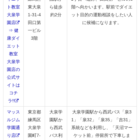
ト教室
東大泉
ら徒歩
階へ向かいます。駅前でダイエ
大泉学
1-31-4
約2分
ット目的の運動相談をしたい人
園店
田口第
に候補になります。
⇒ 健
一ビル
康ダイ
3階
エット
教室
大泉学
園店の
公式サ
イトは
コチ
ラ!!
マッス
東京都
大泉学
大泉学園駅から西武バス「泉3
ルジム
練馬区
園駅か
1」「泉32」「泉35」「吉31」
学園通
大泉学
ら西武
系統などを利用し、「天沼マー
り店
園町7-
バス利
ケット前」停留所で下車しま