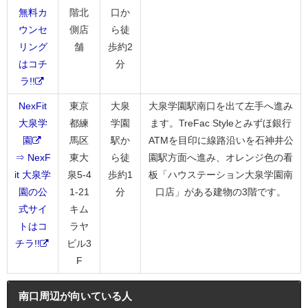
無料カ
階北
口か
ウンセ
側店
ら徒
リング
舗
歩約2
はコチ
分
ラ!!
NexFit
東京
大泉
大泉学園駅南口を出て左手へ進み
大泉学
都練
学園
ます。TreFac Styleとみずほ銀行
園
馬区
駅か
ATMを目印に線路沿いを石神井公
⇒ NexF
東大
ら徒
園駅方面へ進み、オレンジ色の看
it 大泉学
泉5-4
歩約1
板「ハウステーション大泉学園南
園の公
1-21
分
口店」がある建物の3階です。
式サイ
キム
トはコ
ラヤ
チラ!!
ビル3
F
南口周辺が向いている人