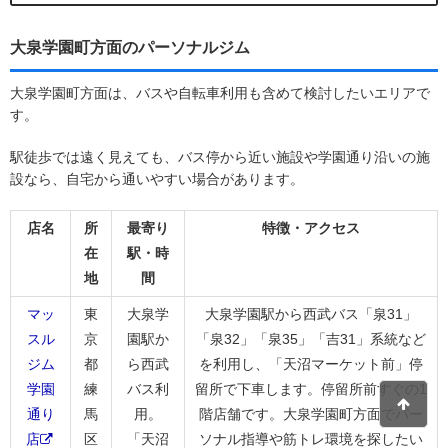
大泉学園町方面のパーソナルジム
大泉学園町方面は、バスや自転車利用も含めて検討したいエリアで
す。
駅徒歩では遠く見えても、バス停から近い施設や学園通り沿いの施
設なら、自宅から通いやすい場合があります。
店名
所
最寄り
特徴・アクセス
在
駅・時
地
間
マッ
東
大泉学
大泉学園駅から西武バス「泉31」
スル
京
園駅か
「泉32」「泉35」「吉31」系統など
ジム
都
ら西武
を利用し、「天沼マーケット前」停
学園
練
バス利
留所で下車します。停留所前すぐの1
通り
馬
用。
階店舗です。大泉学園町方面でパー
店
区
「天沼
ソナル指導や筋トレ環境を探したい