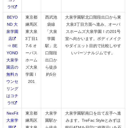
ラ!!
BEYO
東京都
西武池
大泉学園駅北口階段出口から東
ND 大
練馬区
袋線
大泉3丁目方面へ進み、オーパ
泉学園
東大泉
「大泉
スホームズ大泉学園Ⅰの201号
店
3丁目1
学園
室へ向かいます。ボディメイク
⇒ BE
7-6 オ
駅」北
やダイエット目的で比較しやす
YOND
ーパス
口階段
いパーソナルジムです。
大泉学
ホーム
出口か
園店の
ズ大泉
ら徒歩
無料カ
学園Ⅰ
約5分
ウンセ
201
リング
はコチ
ラ!!
NexFit
東京都
大泉学
大泉学園駅南口を出て左手へ進
大泉学
練馬区
園駅か
みます。TreFac Styleとみずほ
園
東大泉
ら徒歩
銀行ATMを目印に線路沿いを石