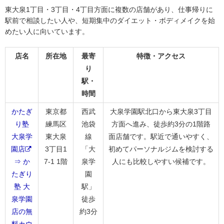
東大泉1丁目・3丁目・4丁目方面に複数の店舗があり、仕事帰りに
駅前で相談したい人や、短期集中のダイエット・ボディメイクを始
めたい人に向いています。
店名
所在地
最寄
特徴・アクセス
り
駅・
時間
かたぎ
東京都
西武
大泉学園駅北口から東大泉3丁目
り塾
練馬区
池袋
方面へ進み、徒歩約3分の1階路
大泉学
東大泉
線
面店舗です。駅近で通いやすく、
園店
3丁目1
「大
初めてパーソナルジムを検討する
⇒ か
7-1 1階
泉学
人にも比較しやすい候補です。
たぎり
園
塾 大
駅」
泉学園
徒歩
店の無
約3分