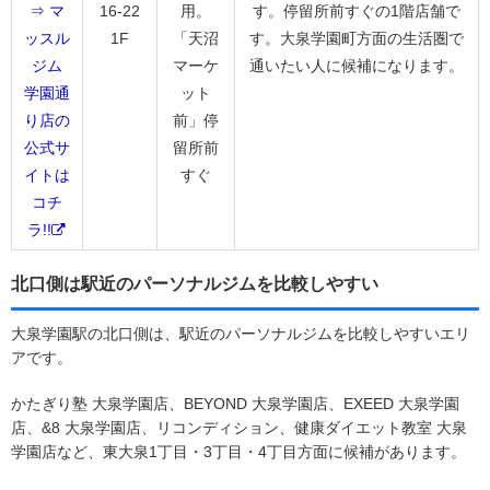
⇒ マ
16-22
用。
す。停留所前すぐの1階店舗で
ッスル
1F
「天沼
す。大泉学園町方面の生活圏で
ジム
マーケ
通いたい人に候補になります。
学園通
ット
り店の
前」停
公式サ
留所前
イトは
すぐ
コチ
ラ!!
北口側は駅近のパーソナルジムを比較しやすい
大泉学園駅の北口側は、駅近のパーソナルジムを比較しやすいエリ
アです。
かたぎり塾 大泉学園店、BEYOND 大泉学園店、EXEED 大泉学園
店、&8 大泉学園店、リコンディション、健康ダイエット教室 大泉
学園店など、東大泉1丁目・3丁目・4丁目方面に候補があります。