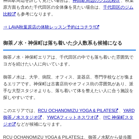
神田駅周辺を詳しく見たい場合は、
神田駅周辺のジム比較
、秋葉
原方面も含めた千代田区の全体像を見たい場合は、
千代田区のジム
比較
も参考になります。
⇒ LAVA秋葉原店の体験レッスン予約はコチラ!!
御茶ノ水・神保町は落ち着いた少人数系も候補になる
御茶ノ水・神保町エリアは、千代田区の中でも落ち着いた雰囲気で
ヨガを続けたい人に向いています。
御茶ノ水は、大学、病院、オフィス、楽器店、専門学校などが集ま
るエリアです。神保町は古書店街やオフィス街の雰囲気があり、派
手な大型スタジオよりも、落ち着いて体を整えたい人に合う施設を
探しやすいです。
このエリアでは、
RCU OCHANOMIZU YOGA & PILATES
、
YARD
御茶ノ水スタジオ
、
YWCAフィットネスワオ
、
IYC 神保町スタ
ジオ
などが候補になります。
RCU OCHANOMIZU YOGA & PILATESは、御茶ノ水駅から徒歩圏