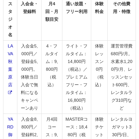
ス
入会金・
月4
通い放題・
体験
その他費
タ
登録料
回・月
フリー利用
料金
用・特徴
ジ
額目安
オ
名
LA
入会金5,
4・フ
ライト・フ
体験
運営管理費
VA
000円／
ルタイ
ルタイム：
レッ
680円/月。
秋
登録金5,
ム：9,
14,800円
スン
水素水1,20
葉
000円。
800円
（税込）／
0円
0円/月、レ
原
体験当日
（税
プレミアム
（税
ッスンセッ
店
入会で無
込）
フリー・フ
込）
ト600円、
料になる
ルタイム：
レンタルラ
キャンペ
16,800円
グ310円な
ーンあり
（税込）
ど
YA
入会金8,
月4回
MASTERコ
体験
レンタルヨ
RD
800円／
コー
ース：18,4
チケ
ガマット3
御
登録料2,
ス：9,
80円（税
ット
30円/日、