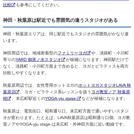
比較
も参考にしてください。
神田・秋葉原は駅近でも雰囲気の違うスタジオがある
神田・秋葉原エリアは、同じ駅近でもスタジオの雰囲気がかなり違
います。
神田周辺では、地域密着型の
ファミリーヨガ
や、淡路町・小川町
寄りの
YARD 御茶ノ水スタジオ
が候補になります。神田駅だけで
なく、淡路町・小川町方面まで含めると、ヨガとピラティスを両方
比較しやすくなります。
秋葉原周辺では、女性専用ホットヨガの
ホットヨガスタジオLAVA 秋
葉原店
、ヨガ・ピラティス系レッスンを扱う
ヨガ教室ノア 秋葉原
校
、末広町駅近くの
YOGA-yju stage-
などが候補になります。
秋葉原は、電気街口、昭和通り口、末広町方面で通いやすいスタジ
オが変わります。たとえば、LAVA秋葉原店は昭和通り口側、ヨガ教
室ノアやYOGA-yju stage-は末広町・外神田方面に近い動線です。