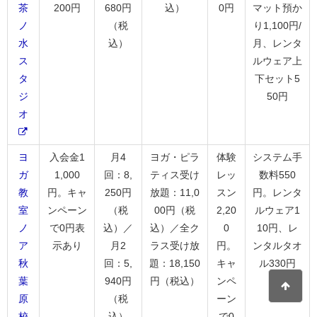
茶
200円
680円
込）
0円
マット預か
ノ
（税
り1,100円/
水
込）
月、レンタ
ス
ルウェア上
タ
下セット5
ジ
50円
オ
ヨ
入会金1
月4
ヨガ・ピラ
体験
システム手
ガ
1,000
回：8,
ティス受け
レッ
数料550
教
円。キャ
250円
放題：11,0
スン
円。レンタ
室
ンペーン
（税
00円（税
2,20
ルウェア1
ノ
で0円表
込）／
込）／全ク
0
10円、レ
ア
示あり
月2
ラス受け放
円。
ンタルタオ
秋
回：5,
題：18,150
キャ
ル330円
葉
940円
円（税込）
ンペ
原
（税
ーン
校
込）
で0