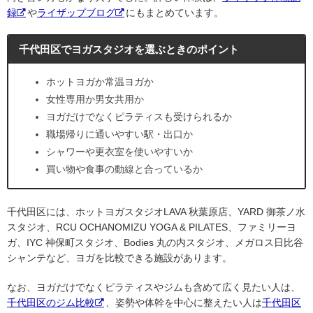
録
や
ライザップブログ
にもまとめています。
千代田区でヨガスタジオを選ぶときのポイント
ホットヨガか常温ヨガか
女性専用か男女共用か
ヨガだけでなくピラティスも受けられるか
職場帰りに通いやすい駅・出口か
シャワーや更衣室を使いやすいか
買い物や食事の動線と合っているか
千代田区には、ホットヨガスタジオLAVA 秋葉原店、YARD 御茶ノ水
スタジオ、RCU OCHANOMIZU YOGA & PILATES、ファミリーヨ
ガ、IYC 神保町スタジオ、Bodies 丸の内スタジオ、メガロス日比谷
シャンテなど、ヨガを比較できる施設があります。
なお、ヨガだけでなくピラティスやジムも含めて広く見たい人は、
千代田区のジム比較
、姿勢や体幹を中心に整えたい人は
千代田区