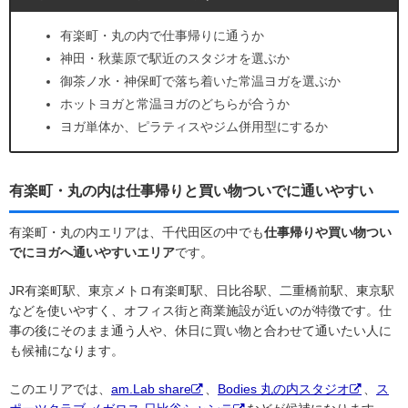
有楽町・丸の内で仕事帰りに通うか
神田・秋葉原で駅近のスタジオを選ぶか
御茶ノ水・神保町で落ち着いた常温ヨガを選ぶか
ホットヨガと常温ヨガのどちらが合うか
ヨガ単体か、ピラティスやジム併用型にするか
有楽町・丸の内は仕事帰りと買い物ついでに通いやすい
有楽町・丸の内エリアは、千代田区の中でも
仕事帰りや買い物つい
でにヨガへ通いやすいエリア
です。
JR有楽町駅、東京メトロ有楽町駅、日比谷駅、二重橋前駅、東京駅
などを使いやすく、オフィス街と商業施設が近いのが特徴です。仕
事の後にそのまま通う人や、休日に買い物と合わせて通いたい人に
も候補になります。
このエリアでは、
am.Lab share
、
Bodies 丸の内スタジオ
、
ス