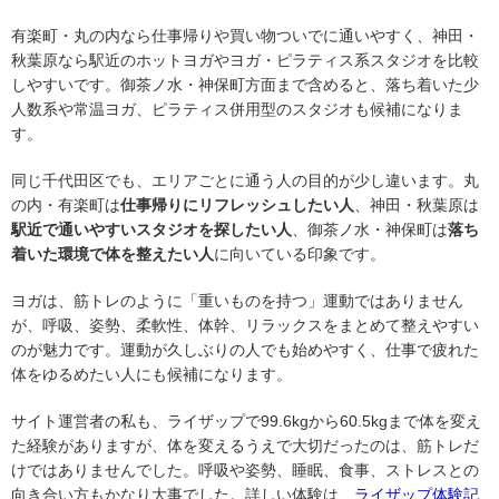
有楽町・丸の内なら仕事帰りや買い物ついでに通いやすく、神田・
秋葉原なら駅近のホットヨガやヨガ・ピラティス系スタジオを比較
しやすいです。御茶ノ水・神保町方面まで含めると、落ち着いた少
人数系や常温ヨガ、ピラティス併用型のスタジオも候補になりま
す。
同じ千代田区でも、エリアごとに通う人の目的が少し違います。丸
の内・有楽町は
仕事帰りにリフレッシュしたい人
、神田・秋葉原は
駅近で通いやすいスタジオを探したい人
、御茶ノ水・神保町は
落ち
着いた環境で体を整えたい人
に向いている印象です。
ヨガは、筋トレのように「重いものを持つ」運動ではありません
が、呼吸、姿勢、柔軟性、体幹、リラックスをまとめて整えやすい
のが魅力です。運動が久しぶりの人でも始めやすく、仕事で疲れた
体をゆるめたい人にも候補になります。
サイト運営者の私も、ライザップで99.6kgから60.5kgまで体を変え
た経験がありますが、体を変えるうえで大切だったのは、筋トレだ
けではありませんでした。呼吸や姿勢、睡眠、食事、ストレスとの
向き合い方もかなり大事でした。詳しい体験は、
ライザップ体験記