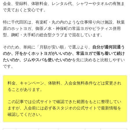
会金、登録料、体験料金、レンタル代、シャワーやタオルの有無ま
で見ておくと安心です。
特に千代田区は、有楽町・丸の内のような仕事帰り向け施設、秋葉
原のホットヨガ、御茶ノ水・神保町の常温ヨガやピラティス併用
型、麹町・大手町の総合型クラブまで混在しています。
そのため、単純に「月額が安い順」で選ぶより、
自分が週何回通う
のか、汗をかくホットヨガがいいのか、常温ヨガで落ち着いて続け
たいのか、ジムやスパも使いたいのか
を先に決めると比較しやすい
です。
料金、キャンペーン、体験料、入会金無料条件などは変更され
ることがあります。
この記事では公式サイトで確認できた範囲をもとに整理してい
ますが、入会前には必ず各スタジオの公式サイトで最新情報を
確認してください。