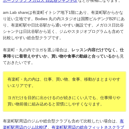
ポーツクラブ メガロス 日比谷シャンテ
などが候補になります。
am.Lab shareは有楽町イトシア地下1階にあり、有楽町駅からかな
り近い立地です。Bodies 丸の内スタジオは国際ビルヂングB2Fにあ
り、有楽町駅や日比谷駅から通いやすい施設です。メガロス日比谷
シャンテは日比谷駅から近く、ジムやスタジオプログラムも含めて
比較しやすい総合型クラブです。
有楽町・丸の内でヨガを選ぶ場合は、
レッスン内容だけでなく、仕
事帰りに着替えやすいか、買い物や食事の動線と合っているか
も見
ておきたいです。
有楽町・丸の内は、仕事、買い物、食事、移動がまとまりやす
いエリアです。
ヨガだけを目的に出かけるのが続きにくい人でも、仕事帰りや
買い物前後に組み込めると習慣にしやすくなります。
有楽町駅周辺のジムや総合型クラブも含めて比較したい場合は、
有
楽町駅周辺のジム比較
、
有楽町駅周辺の総合フィットネスクラブ