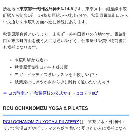
所在地は
東京都千代田区外神田6-14-8
です。東京メトロ銀座線末広
町駅から徒歩1分、JR秋葉原駅から徒歩7分で、秋葉原電気街口から
中央通りを末広町方面へ進む動線にあります。
秋葉原駅直近というより、末広町・外神田寄りの立地です。電気街
口や末広町方面を使う人には通いやすく、仕事帰りや買い物前後に
も候補になります。
末広町駅から近い
秋葉原電気街口からも徒歩圏
ヨガ・ピラティス系レッスンを比較しやすい
秋葉原のにぎやかさから少し離れて通いたい人向け
⇒ ヨガ教室ノア 秋葉原校の公式サイトはコチラ!!
RCU OCHANOMIZU YOGA & PILATES
RCU OCHANOMIZU YOGA & PILATES
は、御茶ノ水・外神田エ
リアで常温ヨガやピラティスを落ち着いて受けたい人に候補になる