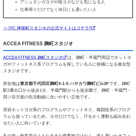
アシュタンガヨガや陰ヨガなども気になる人
仕事帰りだけでなく休日にも通いたい人
⇒ IYC 神保町スタジオの公式サイトはコチラ!!
ACCEA FITNESS 麹町スタジオ
ACCEA FITNESS 麹町スタジオ
は、麹町・半蔵門周辺でホットヨ
ガやフィットネス系プログラムを探している人に候補になる複合型
スタジオです。
所在地は
東京都千代田区麹町4-1-5 ハヤカワ麹町ビル3F
です。麹町
駅2番出口から徒歩1分、半蔵門駅からも徒歩圏で、麹町・半蔵門・
四ツ谷方面の生活動線に合いやすい立地です。
溶岩ホットヨガ系のプログラムやフィットネス、格闘技系のプログ
ラムも扱っているため、ヨガだけでなく、汗をかく運動も組み合わ
せたい人に向いています。
丸の内・秋葉原のような大きな商業地ではなく、落ち着いたオフィ