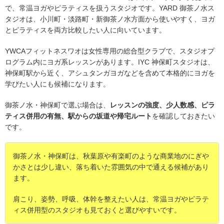
で、常温ヨガやピラティスを扱うスタジオです。YARD 御茶ノ水ス
タジオは、小川町・淡路町・新御茶ノ水方面から使いやすく、ヨガ
とピラティスを両方比較したい人に向いています。
YWCAフィットネスワオは女性専用の総合型クラブで、スタジオプ
ログラム内にヨガ系レッスンがあります。IYC 神保町スタジオは、
神保町駅から近く、アシュタンガヨガなどを含めて本格的にヨガを
学びたい人にも候補になります。
御茶ノ水・神保町で選ぶ場合は、
レッスンの強度、少人数感、ピラ
ティス併用の有無、駅からの坂道や帰宅ルート
を確認しておきたい
です。
御茶ノ水・神保町は、秋葉原や有楽町のような商業地のにぎや
かさとは少し違い、落ち着いた雰囲気の中で通える候補があり
ます。
肩こり、姿勢、呼吸、体幹を整えたい人は、常温ヨガやピラテ
ィス併用型のスタジオも見ておくと選びやすいです。