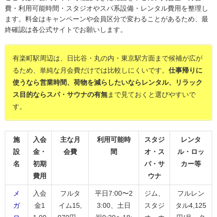
費・利用可能時間・スタジオやスパ系設備・レンタル費用を整理し
ます。料金はキャンペーンや会員区分で変わることがあるため、最
終確認は各公式サイトでお願いします。
有楽町駅周辺は、日比谷・丸の内・東京駅方面まで候補が広が
るため、単純な月会費だけでは比較しにくいです。
仕事帰りに
使うなら営業時間、荷物を減らしたいならレンタル、リラック
ス目的ならスパ・サウナの有無
まで見ておくと選びやすいで
す。
施
入会
主な月
利用可能時
スタジ
レンタ
設
金・
会費
間
オ・ス
ル・ロッ
名
初期
パ・サ
カー等
費用
ウナ
メ
入会
フルタ
平日7:00〜2
ジム、
フルレン
ガ
金1
イム15,
3:00、土日
スタジ
タル4,125