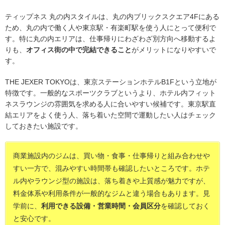
ティップネス 丸の内スタイルは、丸の内ブリックスクエア4Fにある
ため、丸の内で働く人や東京駅・有楽町駅を使う人にとって便利で
す。特に丸の内エリアは、仕事帰りにわざわざ別方向へ移動するよ
りも、
オフィス街の中で完結できること
がメリットになりやすいで
す。
THE JEXER TOKYOは、東京ステーションホテルB1Fという立地が
特徴です。一般的なスポーツクラブというより、ホテル内フィット
ネスラウンジの雰囲気を求める人に合いやすい候補です。東京駅直
結エリアをよく使う人、落ち着いた空間で運動したい人はチェック
しておきたい施設です。
商業施設内のジムは、買い物・食事・仕事帰りと組み合わせや
すい一方で、混みやすい時間帯も確認したいところです。ホテ
ル内やラウンジ型の施設は、落ち着きや上質感が魅力ですが、
料金体系や利用条件が一般的なジムと違う場合もあります。見
学前に、
利用できる設備・営業時間・会員区分
を確認しておく
と安心です。