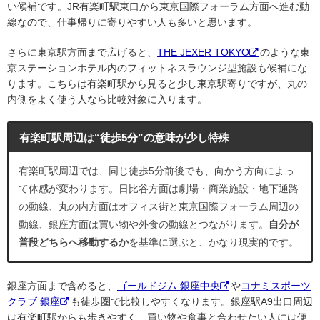
い候補です。JR有楽町駅東口から東京国際フォーラム方面へ進む動
線なので、仕事帰りに寄りやすい人も多いと思います。
さらに東京駅方面まで広げると、
THE JEXER TOKYO
のような東
京ステーションホテル内のフィットネスラウンジ型施設も候補にな
ります。こちらは有楽町駅から見ると少し東京駅寄りですが、丸の
内側をよく使う人なら比較対象に入ります。
有楽町駅周辺は“徒歩5分”の意味が少し特殊
有楽町駅周辺では、同じ徒歩5分前後でも、向かう方向によっ
て体感が変わります。日比谷方面は劇場・商業施設・地下通路
の動線、丸の内方面はオフィス街と東京国際フォーラム周辺の
動線、銀座方面は買い物や外食の動線とつながります。
自分が
普段どちらへ移動するか
を基準に選ぶと、かなり現実的です。
銀座方面まで含めると、
ゴールドジム 銀座中央
や
コナミスポーツ
クラブ 銀座
も徒歩圏で比較しやすくなります。銀座駅A9出口周辺
は有楽町駅からも歩きやすく、買い物や食事と合わせたい人には便