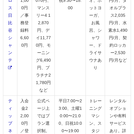
ロ
1,00
070円、
祝9:30〜18:
オ、ホ
円/月、タ
ス
0円
マンス
00
ットヨ
オルプラ
日
／事
リー4 1
ーガ、
ス2,035
比
務登
2,870
お風
円/月、水
谷
録料
円、デ
呂、シ
素水1,490
シ
6,60
イ11,77
ャワ
円/月、契
ャ
0円
0円、モ
ー、ド
約ロッカ
ン
ーニン
ライサ
ー2,530
テ
グ6,490
ウナあ
円/月など
円、プ
り
ラチナ2
1,780円
など
テ
入会
公式ペ
平日7:00〜2
トレー
レンタル
ィ
金2
ージ上
3:00、土曜1
ニング
オプショ
ッ
2,00
ではプ
0:00〜21:0
マシ
ンや有料
プ
0円
ラン選
0、日祝10:0
ン、ス
サービス
ネ
／登
択制。
0〜19:00
タジ
あり。詳