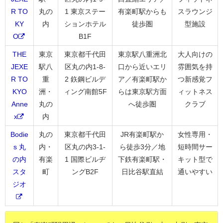
R TO
丸の
1 東京ステー
有楽町駅からも
スラウンジ
KY
内
ションホテル
徒歩圏
型施設
O
B1F
THE
東京
東京都千代田
東京駅八重洲北
大人向けの
JEXE
駅八
区丸の内1-8-
口から近いエリ
雰囲気を持
R TO
重
2 鉃鋼ビルデ
ア／有楽町駅か
つ新感覚フ
KYO
洲・
ィング南館5F
らは東京駅方面
ィットネス
Anne
丸の
へ徒歩圏
クラブ
x
内
Bodie
丸の
東京都千代田
JR有楽町駅か
女性専用・
s 丸
内・
区丸の内3-1-
ら徒歩3分／地
短時間サー
の内
有楽
1 国際ビルヂ
下鉄有楽町駅・
キット型で
スタ
町
ングB2F
日比谷駅直結
通いやすい
ジオ