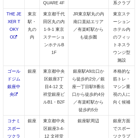
QUARE 4F
系クラブ
THE JE
東京
東京都千代
JR東京駅丸の内
東京ステ
XER T
駅・
田区丸の内
南口直結エリア
ーション
OKY
丸の
1-9-1 東京
／有楽町駅から
ホテル内
O
内
ステーショ
も徒歩圏
のフィッ
ンホテルB
トネスラ
1F
ウンジ型
施設
ゴール
銀座
東京都中央
銀座駅A9出口か
本格的な
ドジム
区銀座3丁
ら徒歩約2分／銀
筋トレ・
銀座中
目4-12 文
座一丁目駅8番出
マシン重
央
祥堂銀座ビ
口から徒歩約4分
視の人に
ルB1・B2F
／有楽町駅から
向く候補
徒歩約5分
コナミ
銀座
東京都中央
銀座駅周辺
銀座方面
スポー
区銀座3-4-
でスポー
ツクラ
12 文祥堂
ツクラブ