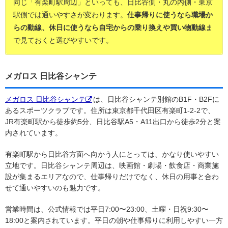
同じ「有楽町駅周辺」といっても、日比谷側・丸の内側・東京
駅側では通いやすさが変わります。
仕事帰りに使うなら職場か
らの動線、休日に使うなら自宅からの乗り換えや買い物動線
ま
で見ておくと選びやすいです。
メガロス 日比谷シャンテ
メガロス 日比谷シャンテ
は、日比谷シャンテ別館のB1F・B2Fに
あるスポーツクラブです。住所は東京都千代田区有楽町1-2-2で、
JR有楽町駅から徒歩約5分、日比谷駅A5・A11出口から徒歩2分と案
内されています。
有楽町駅から日比谷方面へ向かう人にとっては、かなり使いやすい
立地です。日比谷シャンテ周辺は、映画館・劇場・飲食店・商業施
設が集まるエリアなので、仕事帰りだけでなく、休日の用事と合わ
せて通いやすいのも魅力です。
営業時間は、公式情報では平日7:00〜23:00、土曜・日祝9:30〜
18:00と案内されています。平日の朝や仕事帰りに利用しやすい一方