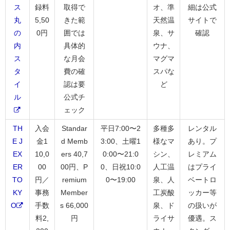
ス
録料
取得で
オ、準
細は公式
丸
5,50
きた範
天然温
サイトで
の
0円
囲では
泉、サ
確認
内
具体的
ウナ、
ス
な月会
マグマ
タ
費の確
スパな
イ
認は要
ど
ル
公式チ
ェック
TH
入会
Standar
平日7:00〜2
多種多
レンタル
E J
金1
d Memb
3:00、土曜1
様なマ
あり。プ
EX
10,0
ers 40,7
0:00〜21:0
シン、
レミアム
ER
00
00円、P
0、日祝10:0
人工温
はプライ
TO
円／
remium
0〜19:00
泉、人
ベートロ
KY
事務
Member
工炭酸
ッカー等
O
手数
s 66,000
泉、ド
の扱いが
料2,
円
ライサ
優遇。ス