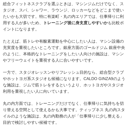
総合フィットネスクラブを選ぶときは、マシンジムだけでなく、ス
タジオ、スパ、シャワー、ラウンジ、ロッカーなどをどこまで使い
たいかも大切です。特に有楽町・丸の内エリアでは、仕事帰りに利
用する人が多いため、
トレーニング後に身支度しやすいか
も比較ポ
イントになります。
たとえば、筋トレや有酸素運動を中心にしたい人は、マシン設備の
充実度を重視したいところです。銀座方面のゴールドジム 銀座中央
のように、本格的なトレーニングをしたい人向けの施設は、マシン
やフリーウェイトを重視する人に合いやすいです。
一方で、スタジオレッスンやリフレッシュ目的なら、総合型クラブ
やホットヨガ系スタジオも候補になります。CALDO GINZA9のよう
な施設は、ジムで筋トレをするというより、ホットヨガやスタジオ
利用を重視したい人に向いています。
丸の内方面では、トレーニングだけでなく、仕事帰りに気持ちを切
り替える空間として使えるかも大事です。ティップネス 丸の内スタ
イルのような施設は、丸の内勤務の人が「仕事帰りに少し整える」
目的で検討しやすい候補です。