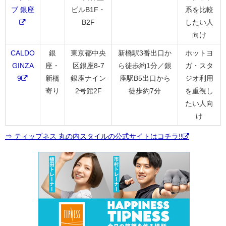
ブ 銀座
ビルB1F・
系を比較
B2F
したい人
向け
CALDO
銀
東京都中央
新橋駅3番出口か
ホットヨ
GINZA
座・
区銀座8-7
ら徒歩約1分／銀
ガ・スタ
9
新橋
銀座ナイン
座駅B5出口から
ジオ利用
寄り
2号館2F
徒歩約7分
を重視し
たい人向
け
⇒ ティップネス 丸の内スタイルの公式サイトはコチラ!!