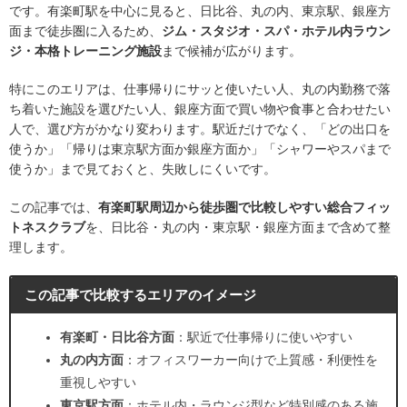
です。有楽町駅を中心に見ると、日比谷、丸の内、東京駅、銀座方
面まで徒歩圏に入るため、
ジム・スタジオ・スパ・ホテル内ラウン
ジ・本格トレーニング施設
まで候補が広がります。
特にこのエリアは、仕事帰りにサッと使いたい人、丸の内勤務で落
ち着いた施設を選びたい人、銀座方面で買い物や食事と合わせたい
人で、選び方がかなり変わります。駅近だけでなく、「どの出口を
使うか」「帰りは東京駅方面か銀座方面か」「シャワーやスパまで
使うか」まで見ておくと、失敗しにくいです。
この記事では、
有楽町駅周辺から徒歩圏で比較しやすい総合フィッ
トネスクラブ
を、日比谷・丸の内・東京駅・銀座方面まで含めて整
理します。
この記事で比較するエリアのイメージ
有楽町・日比谷方面
：駅近で仕事帰りに使いやすい
丸の内方面
：オフィスワーカー向けで上質感・利便性を
重視しやすい
東京駅方面
：ホテル内・ラウンジ型など特別感のある施