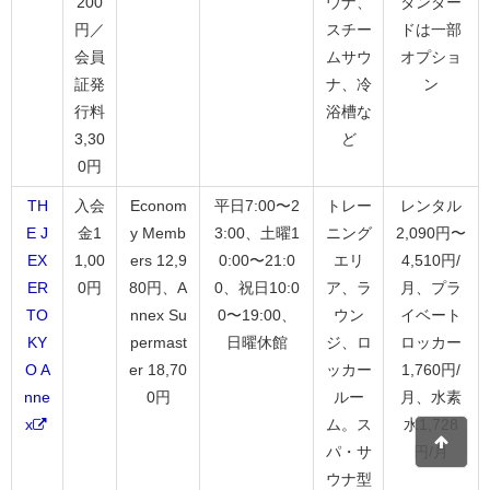
200
ウナ、
タンダー
円／
スチー
ドは一部
会員
ムサウ
オプショ
証発
ナ、冷
ン
行料
浴槽な
3,30
ど
0円
TH
入会
Econom
平日7:00〜2
トレー
レンタル
E J
金1
y Memb
3:00、土曜1
ニング
2,090円〜
EX
1,00
ers 12,9
0:00〜21:0
エリ
4,510円/
ER
0円
80円、A
0、祝日10:0
ア、ラ
月、プラ
TO
nnex Su
0〜19:00、
ウン
イベート
KY
permast
日曜休館
ジ、ロ
ロッカー
O A
er 18,70
ッカー
1,760円/
nne
0円
ルー
月、水素
x
ム。ス
水1,728
パ・サ
円/月
ウナ型