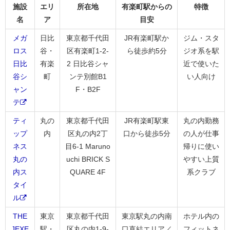
施設
エリ
所在地
有楽町駅からの
特徴
名
ア
目安
メガ
日比
東京都千代田
JR有楽町駅か
ジム・スタ
ロス
谷・
区有楽町1-2-
ら徒歩約5分
ジオ系を駅
日比
有楽
2 日比谷シャ
近で使いた
谷シ
町
ンテ別館B1
い人向け
ャン
F・B2F
テ
ティ
丸の
東京都千代田
JR有楽町駅東
丸の内勤務
ップ
内
区丸の内2丁
口から徒歩5分
の人が仕事
ネス
目6-1 Maruno
帰りに使い
丸の
uchi BRICK S
やすい上質
内ス
QUARE 4F
系クラブ
タイ
ル
THE
東京
東京都千代田
東京駅丸の内南
ホテル内の
JEXE
駅・
区丸の内1-9-
口直結エリア／
フィットネ