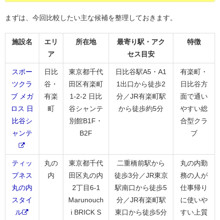
まずは、今回比較したい主な候補を整理しておきます。
施設名
エリ
所在地
最寄り駅・アク
特徴
ア
セス目安
スポー
日比
東京都千代
日比谷駅A5・A1
有楽町・
ツクラ
谷・
田区有楽町
1出口から徒歩2
日比谷方
ブ メガ
有楽
1-2-2 日比
分／JR有楽町駅
面で通い
ロス 日
町
谷シャンテ
から徒歩約5分
やすい総
比谷シ
別館B1F・
合型クラ
ャンテ
B2F
ブ
ティッ
丸の
東京都千代
二重橋前駅から
丸の内勤
プネス
内
田区丸の内
徒歩3分／JR東京
務の人が
丸の内
2丁目6-1
駅南口から徒歩5
仕事帰り
スタイ
Marunouch
分／JR有楽町駅
に使いや
ル
i BRICK S
東口から徒歩5分
すい上質