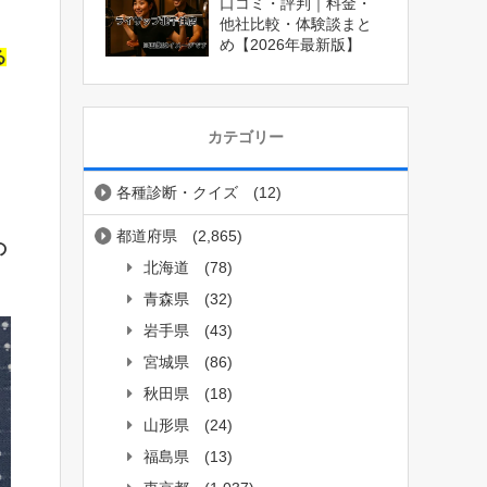
口コミ・評判｜料金・
他社比較・体験談まと
め【2026年最新版】
る
カテゴリー
各種診断・クイズ
(12)
都道府県
(2,865)
の
北海道
(78)
青森県
(32)
岩手県
(43)
宮城県
(86)
秋田県
(18)
山形県
(24)
福島県
(13)