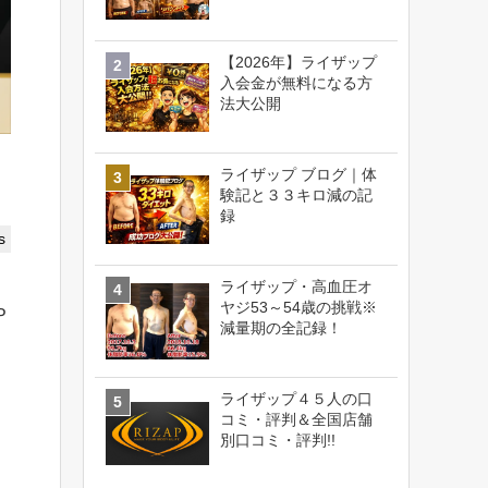
【2026年】ライザップ
入会金が無料になる方
法大公開
ライザップ ブログ｜体
験記と３３キロ減の記
録
s
ライザップ・高血圧オ
ヤジ53～54歳の挑戦※
P
減量期の全記録！
ライザップ４５人の口
コミ・評判＆全国店舗
別口コミ・評判!!