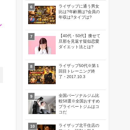
ライザップに通う男女
比は?年齢層は?会員の
年収は?タイプは?
ン
【40代・50代】痩せて
旦那を見返す疑似恋愛
ダイエット法とは?
ライザップ50代※第１
回目トレーニング終
了・2017.10.3
全国パーソナルジム比
較58選※全国おすすめ
プライベートジムはコ
コだ
ライザップ北千住店の