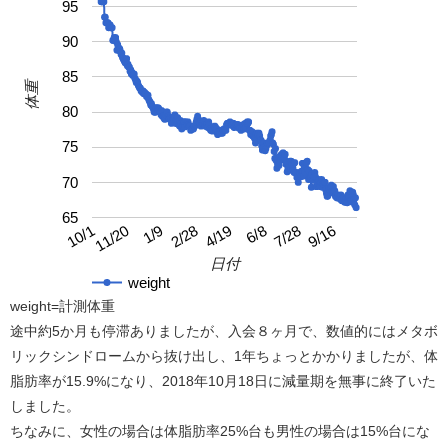
95
90
85
体重
80
75
70
65
4/19
10/1
9/16
2/28
7/28
1/9
6/8
11/20
日付
weight
weight=計測体重
途中約5か月も停滞ありましたが、入会８ヶ月で、数値的にはメタボ
リックシンドロームから抜け出し、1年ちょっとかかりましたが、体
脂肪率が15.9%になり、2018年10月18日に減量期を無事に終了いた
しました。
ちなみに、女性の場合は体脂肪率25%台も男性の場合は15%台にな