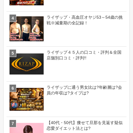
ライザップ・高血圧オヤジ53～54歳の挑
戦※減量期の全記録！
ライザップ４５人の口コミ・評判＆全国
店舗別口コミ・評判!!
ライザップに通う男女比は?年齢層は?会
員の年収は?タイプは?
【40代・50代】痩せて旦那を見返す疑似
恋愛ダイエット法とは?