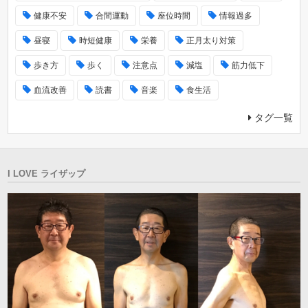
健康不安
合間運動
座位時間
情報過多
昼寝
時短健康
栄養
正月太り対策
歩き方
歩く
注意点
減塩
筋力低下
血流改善
読書
音楽
食生活
タグ一覧
I LOVE ライザップ