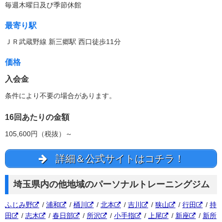
毎週木曜日及び季節休館
最寄り駅
ＪＲ武蔵野線 新三郷駅 西口徒歩11分
価格
入会金
条件により不要の場合があります。
16回あたりの金額
105,600円（税抜）～
詳細＆公式サイトはコチラ！
埼玉県内の他地域のパーソナルトレーニングジム
ふじみ野
/
浦和
/
桶川
/
北本
/
吉川
/
狭山
/
行田
/
持
田
/
志木
/
春日部
/
所沢
/
小手指
/
上尾
/
新座
/
新所