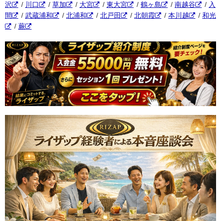
沢
/
川口
/
草加
/
大宮
/
東大宮
/
鶴ヶ島
/
南越谷
/
入
間
/
武蔵浦和
/
北浦和
/
北戸田
/
北朝霞
/
本川越
/
和光
/
蕨