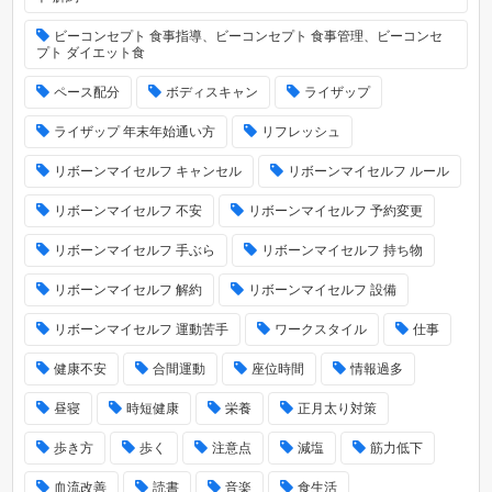
ビーコンセプト 食事指導、ビーコンセプト 食事管理、ビーコンセ
プト ダイエット食
ペース配分
ボディスキャン
ライザップ
ライザップ 年末年始通い方
リフレッシュ
リボーンマイセルフ キャンセル
リボーンマイセルフ ルール
リボーンマイセルフ 不安
リボーンマイセルフ 予約変更
リボーンマイセルフ 手ぶら
リボーンマイセルフ 持ち物
リボーンマイセルフ 解約
リボーンマイセルフ 設備
リボーンマイセルフ 運動苦手
ワークスタイル
仕事
健康不安
合間運動
座位時間
情報過多
昼寝
時短健康
栄養
正月太り対策
歩き方
歩く
注意点
減塩
筋力低下
血流改善
読書
音楽
食生活