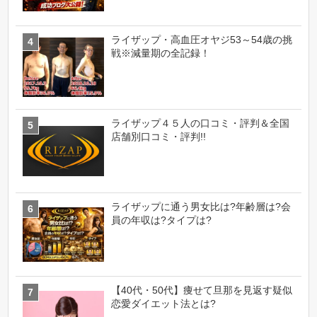
ライザップ・高血圧オヤジ53～54歳の挑
戦※減量期の全記録！
ライザップ４５人の口コミ・評判＆全国
店舗別口コミ・評判!!
ライザップに通う男女比は?年齢層は?会
員の年収は?タイプは?
【40代・50代】痩せて旦那を見返す疑似
恋愛ダイエット法とは?