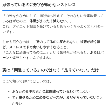
頑張っているのに数字が動かないストレス
「白米を少なめにして、揚げ物も控えて…それなりに食事改善して
いるはずなのに、
体重がまったく減らない
」。
これ、ダイエット相談を受けているとめちゃくちゃよく聞くパター
ンです。
しかも厄介なのは、
「努力してるのに変わらない」状態が続くほ
ど、ストレスでドカ食いしやすくなる
こと。
「こんなに頑張ってるのに…」という気持ちが積もると、ある日バ
ーンと爆発しやすいんですよね。
実は「間違っている」のではなく「足りていない」だけ
ここで知っておいてほしいのは、
あなたの食事改善が
全部間違っている
わけではない
でも
痩せるために必要なピースが、まだそろっていない
こと
が多い