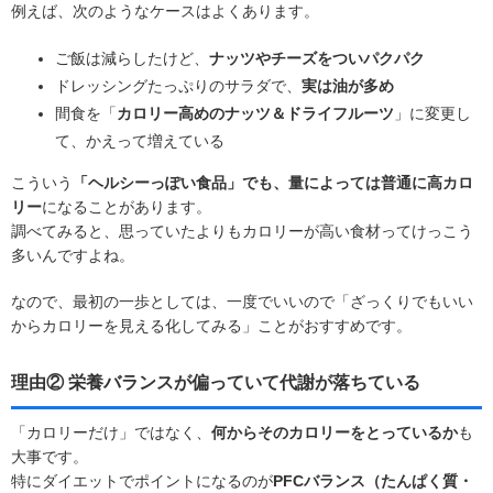
例えば、次のようなケースはよくあります。
ご飯は減らしたけど、
ナッツやチーズをついパクパク
ドレッシングたっぷりのサラダで、
実は油が多め
間食を「
カロリー高めのナッツ＆ドライフルーツ
」に変更し
て、かえって増えている
こういう
「ヘルシーっぽい食品」でも、量によっては普通に高カロ
リー
になることがあります。
調べてみると、思っていたよりもカロリーが高い食材ってけっこう
多いんですよね。
なので、最初の一歩としては、
一度でいいので「ざっくりでもいい
からカロリーを見える化してみる」
ことがおすすめです。
理由② 栄養バランスが偏っていて代謝が落ちている
「カロリーだけ」ではなく、
何からそのカロリーをとっているか
も
大事です。
特にダイエットでポイントになるのが
PFCバランス（たんぱく質・