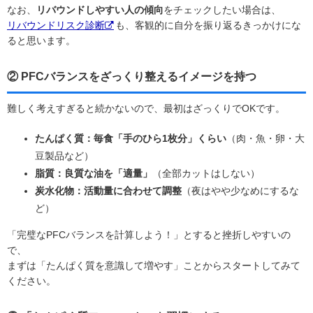
なお、
リバウンドしやすい人の傾向
をチェックしたい場合は、
リバウンドリスク診断
も、客観的に自分を振り返るきっかけにな
ると思います。
② PFCバランスをざっくり整えるイメージを持つ
難しく考えすぎると続かないので、最初はざっくりでOKです。
たんぱく質：毎食「手のひら1枚分」くらい
（肉・魚・卵・大
豆製品など）
脂質：良質な油を「適量」
（全部カットはしない）
炭水化物：活動量に合わせて調整
（夜はやや少なめにするな
ど）
「完璧なPFCバランスを計算しよう！」とすると挫折しやすいの
で、
まずは「たんぱく質を意識して増やす」ことからスタート
してみて
ください。