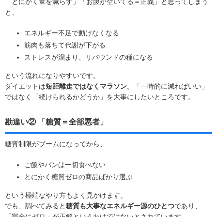
「とにかく量を減らす」「お腹が空いてる＝正義」と思ってしまう
と、
エネルギー不足で動けなくなる
筋肉も落ちて代謝が下がる
ストレスが溜まり、リバウンドの種になる
という流れになりやすいです。
ダイエットは
短距離走ではなくマラソン
。
「一時的に減ればいい」
ではなく「続けられるかどうか」
を大事にしたいところです。
勘違い② 「糖質＝全部悪者」
糖質制限がブームになってから、
ご飯やパンは一切食べない
とにかく糖質ゼロの商品ばかり選ぶ
という極端なやり方もよく見かけます。
でも、調べてみると
糖質も大事なエネルギー源のひとつ
であり、
「完全にゼロ」が正解というわけではないとされています。