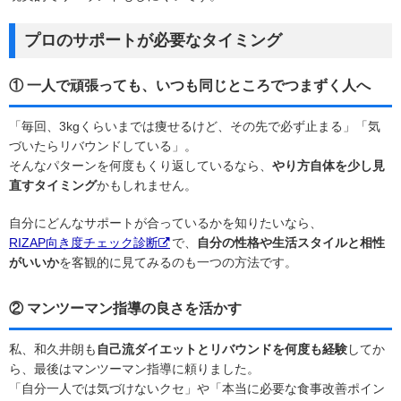
プロのサポートが必要なタイミング
① 一人で頑張っても、いつも同じところでつまずく人へ
「毎回、3kgくらいまでは痩せるけど、その先で必ず止まる」「気
づいたらリバウンドしている」。
そんなパターンを何度もくり返しているなら、
やり方自体を少し見
直すタイミング
かもしれません。
自分にどんなサポートが合っているかを知りたいなら、
RIZAP向き度チェック診断
で、
自分の性格や生活スタイルと相性
がいいか
を客観的に見てみるのも一つの方法です。
② マンツーマン指導の良さを活かす
私、和久井朗も
自己流ダイエットとリバウンドを何度も経験
してか
ら、最後はマンツーマン指導に頼りました。
「自分一人では気づけないクセ」や「本当に必要な食事改善ポイン