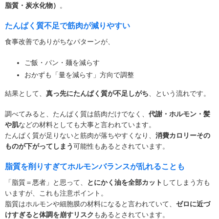
脂質・炭水化物）
。
たんぱく質不足で筋肉が減りやすい
食事改善でありがちなパターンが、
ご飯・パン・麺を減らす
おかずも「量を減らす」方向で調整
結果として、
真っ先にたんぱく質が不足しがち
、という流れです。
調べてみると、たんぱく質は筋肉だけでなく、
代謝・ホルモン・髪
や肌
などの材料としても大事と言われています。
たんぱく質が足りないと筋肉が落ちやすくなり、
消費カロリーその
ものが下がってしまう
可能性もあるとされています。
脂質を削りすぎてホルモンバランスが乱れることも
「脂質＝悪者」と思って、
とにかく油を全部カット
してしまう方も
いますが、これも注意ポイント。
脂質はホルモンや細胞膜の材料になると言われていて、
ゼロに近づ
けすぎると体調を崩すリスク
もあるとされています。