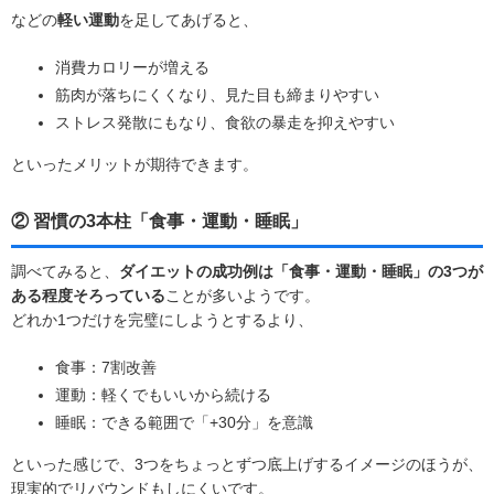
などの
軽い運動
を足してあげると、
消費カロリーが増える
筋肉が落ちにくくなり、見た目も締まりやすい
ストレス発散にもなり、食欲の暴走を抑えやすい
といったメリットが期待できます。
② 習慣の3本柱「食事・運動・睡眠」
調べてみると、
ダイエットの成功例は「食事・運動・睡眠」の3つが
ある程度そろっている
ことが多いようです。
どれか1つだけを完璧にしようとするより、
食事：7割改善
運動：軽くでもいいから続ける
睡眠：できる範囲で「+30分」を意識
といった感じで、
3つをちょっとずつ底上げするイメージ
のほうが、
現実的でリバウンドもしにくいです。