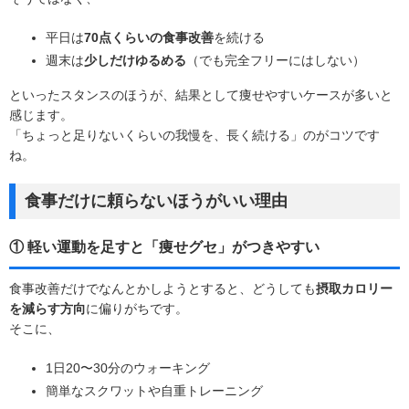
平日は
70点くらいの食事改善
を続ける
週末は
少しだけゆるめる
（でも完全フリーにはしない）
といったスタンスのほうが、結果として痩せやすいケースが多いと
感じます。
「
ちょっと足りないくらいの我慢を、長く続ける
」のがコツです
ね。
食事だけに頼らないほうがいい理由
① 軽い運動を足すと「痩せグセ」がつきやすい
食事改善だけでなんとかしようとすると、どうしても
摂取カロリー
を減らす方向
に偏りがちです。
そこに、
1日20〜30分のウォーキング
簡単なスクワットや自重トレーニング