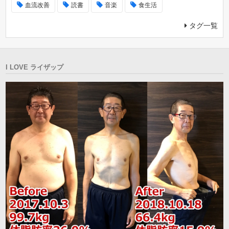
血流改善
読書
音楽
食生活
タグ一覧
I LOVE ライザップ