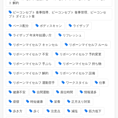
ト 解約
ビーコンセプト 食事指導、ビーコンセプト 食事管理、ビーコンセ
プト ダイエット食
ペース配分
ボディスキャン
ライザップ
ライザップ 年末年始通い方
リフレッシュ
リボーンマイセルフ キャンセル
リボーンマイセルフ ルール
リボーンマイセルフ 不安
リボーンマイセルフ 予約変更
リボーンマイセルフ 手ぶら
リボーンマイセルフ 持ち物
リボーンマイセルフ 解約
リボーンマイセルフ 設備
リボーンマイセルフ 運動苦手
ワークスタイル
仕事
健康不安
合間運動
座位時間
情報過多
昼寝
時短健康
栄養
正月太り対策
歩き方
歩く
注意点
減塩
筋力低下