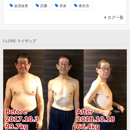
血流改善
読書
音楽
食生活
タグ一覧
I LOVE ライザップ