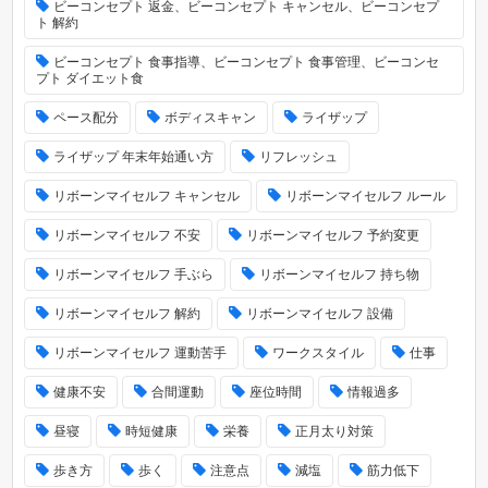
ビーコンセプト 返金、ビーコンセプト キャンセル、ビーコンセプ
ト 解約
ビーコンセプト 食事指導、ビーコンセプト 食事管理、ビーコンセ
プト ダイエット食
ペース配分
ボディスキャン
ライザップ
ライザップ 年末年始通い方
リフレッシュ
リボーンマイセルフ キャンセル
リボーンマイセルフ ルール
リボーンマイセルフ 不安
リボーンマイセルフ 予約変更
リボーンマイセルフ 手ぶら
リボーンマイセルフ 持ち物
リボーンマイセルフ 解約
リボーンマイセルフ 設備
リボーンマイセルフ 運動苦手
ワークスタイル
仕事
健康不安
合間運動
座位時間
情報過多
昼寝
時短健康
栄養
正月太り対策
歩き方
歩く
注意点
減塩
筋力低下