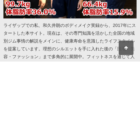
ライザップでの私、和久井朗のボディメイク実録から、2017年にス
タートした本サイト。現在は、その専門知識を活かした全国の地域
別ジム事情の解説をメインに、健康寿命を意識したライフスタイル
を提案しています。理想のシルエットを手に入れた後の「脱毛・美
容・ファッション」まで多角的に展開中。フィットネスを通じて人
生を謳歌したい方へ、実録に基づいたリアルで役立つ情報をお届け
します。地域・目的・予算に合わせたジム選びから、自分を磨き続
けるための美容情報までこれ一冊で解決します。
© 2026 I LOVE RIZAP