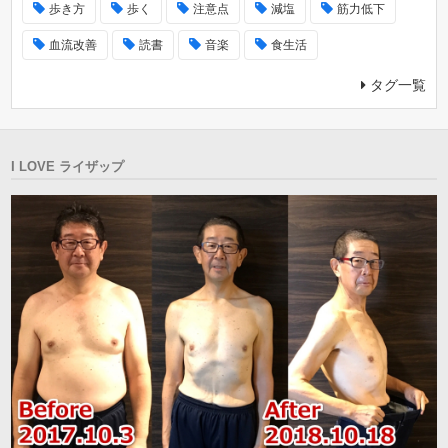
歩き方
歩く
注意点
減塩
筋力低下
血流改善
読書
音楽
食生活
タグ一覧
I LOVE ライザップ