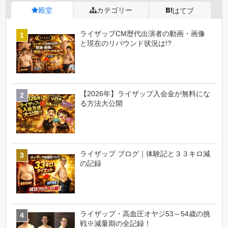
殿堂
カテゴリー
はてブ
ライザップCM歴代出演者の動画・画像
と現在のリバウンド状況は!?
【2026年】ライザップ入会金が無料にな
る方法大公開
ライザップ ブログ｜体験記と３３キロ減
の記録
ライザップ・高血圧オヤジ53～54歳の挑
戦※減量期の全記録！