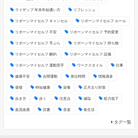
ライザップ 年末年始通い方
リフレッシュ
リボーンマイセルフ キャンセル
リボーンマイセルフ ルール
リボーンマイセルフ 不安
リボーンマイセルフ 予約変更
リボーンマイセルフ 手ぶら
リボーンマイセルフ 持ち物
リボーンマイセルフ 解約
リボーンマイセルフ 設備
リボーンマイセルフ 運動苦手
ワークスタイル
仕事
健康不安
合間運動
座位時間
情報過多
昼寝
時短健康
栄養
正月太り対策
歩き方
歩く
注意点
減塩
筋力低下
血流改善
読書
音楽
食生活
タグ一覧