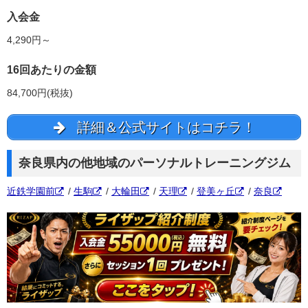
入会金
4,290円～
16回あたりの金額
84,700円(税抜)
詳細＆公式サイトはコチラ！
奈良県内の他地域のパーソナルトレーニングジム
近鉄学園前
/
生駒
/
大輪田
/
天理
/
登美ヶ丘
/
奈良