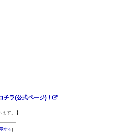
チラ(公式ページ)！
います。】
示する
]