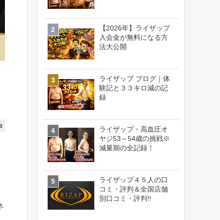
【2026年】ライザップ
入会金が無料になる方
法大公開
ライザップ ブログ｜体
験記と３３キロ減の記
録
s
ライザップ・高血圧オ
ヤジ53～54歳の挑戦※
減量期の全記録！
ライザップ４５人の口
コミ・評判＆全国店舗
別口コミ・評判!!
ネ