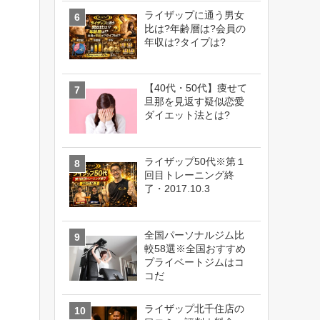
ライザップに通う男女
比は?年齢層は?会員の
年収は?タイプは?
【40代・50代】痩せて
旦那を見返す疑似恋愛
ダイエット法とは?
ライザップ50代※第１
回目トレーニング終
了・2017.10.3
全国パーソナルジム比
較58選※全国おすすめ
プライベートジムはコ
コだ
ライザップ北千住店の