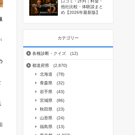
口コミ・評判｜料金・
他社比較・体験談まと
め【2026年最新版】
銀
カテゴリー
が
各種診断・クイズ
(12)
の
都道府県
(2,870)
北海道
(78)
な
青森県
(32)
岩手県
(43)
宮城県
(86)
低
秋田県
(23)
山形県
(24)
面
福島県
(13)