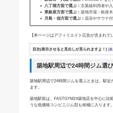
八丁堀方面で選ぶ：
京葉線利用者や入
東銀座方面で選ぶ：
築地市場・銀座木
月島・佃方面で選ぶ：
温浴やサウナ付
【本ページはアフィリエイト広告が含まれて
目次(表示させると見出しが見られますよ！)
[
表
築地駅周辺で24時間ジム選
築地駅周辺で24時間ジムを選ぶときは、駅近
ます。
築地駅前は、FASTGYM24築地店を中心に比
うな低価格コンビニジム型も候補に入ります