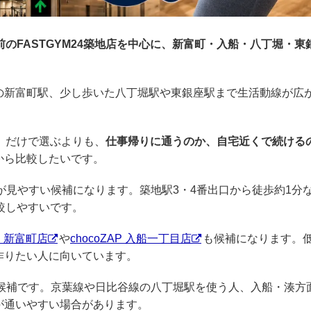
のFASTGYM24築地店を中心に、新富町・入船・八丁堀・東
。
の新富町駅、少し歩いた八丁堀駅や東銀座駅まで生活動線が広
」だけで選ぶよりも、
仕事帰りに通うのか、自宅近くで続ける
から比較したいです。
が見やすい候補になります。築地駅3・4番出口から徒歩約1分
較しやすいです。
AP 新富町店
や
chocoZAP 入船一丁目店
も候補になります。
作りたい人に向いています。
候補です。京葉線や日比谷線の八丁堀駅を使う人、入船・湊方
が通いやすい場合があります。