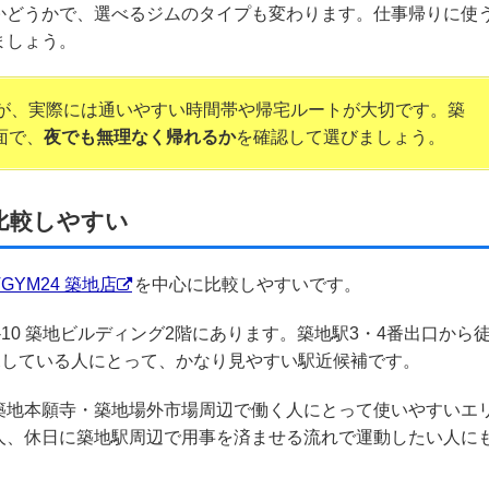
かどうかで、選べるジムのタイプも変わります。仕事帰りに使
ましょう。
すが、実際には通いやすい時間帯や帰宅ルートが大切です。築
面で、
夜でも無理なく帰れるか
を確認して選びましょう。
に比較しやすい
TGYM24 築地店
を中心に比較しやすいです。
9-10 築地ビルディング2階にあります。築地駅3・4番出口から
探している人にとって、かなり見やすい駅近候補です。
築地本願寺・築地場外市場周辺で働く人にとって使いやすいエ
人、休日に築地駅周辺で用事を済ませる流れで運動したい人に