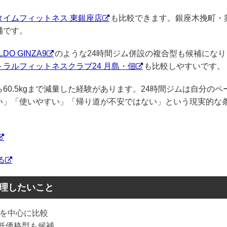
タイムフィットネス 東銀座店
も比較できます。銀座木挽町・
補です。
LDO GINZA9
のような24時間ジム併設の複合型も候補になり
トラルフィットネスクラブ24 月島・佃
も比較しやすいです。
ら60.5kgまで減量した経験があります。24時間ジムは自分のペ
い」「使いやすい」「帰り道が不安ではない」という現実的な
る
整理したいこと
地店を中心に比較
など低価格型も候補