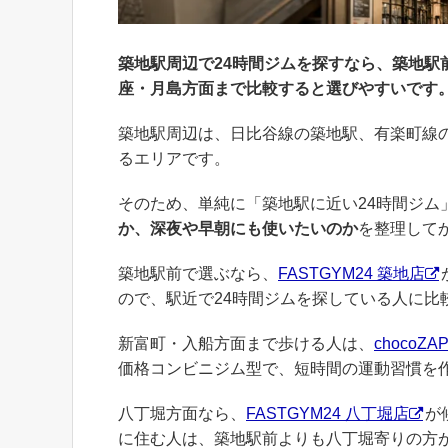
築地駅周辺で24時間ジムを探すなら、築地駅前
座・月島方面まで比較すると選びやすいです
築地駅周辺は、日比谷線の築地駅、有楽町線
るエリアです。
そのため、単純に「築地駅に近い24時間ジム
か、深夜や早朝にも使いたいのか
を整理して
築地駅前で選ぶなら、
FASTGYM24 築地店
ので、駅近で24時間ジムを探している人に比
新富町・入船方面まで歩ける人は、
chocoZ
価格コンビニジム型で、短時間の運動習慣を
八丁堀方面なら、
FASTGYM24 八丁堀店
が
に住む人は、築地駅前よりも八丁堀寄りの方