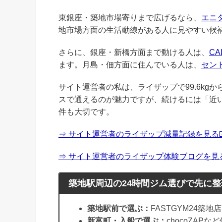
東銀座・築地市場寄りまで広げるなら、
エニ
地市場方面の生活動線がある人に見やすい候
さらに、銀座・新橋方面まで動ける人は、
CA
ます。月島・佃方面に住んでいる人は、
セン
サイト運営者の私は、ライザップで99.6kgか
スで通えるのが魅力ですが、続けるには「近
件も大切です。
⇒ サイト運営者のライザップ減量記録を見る
⇒ サイト運営者のライザップ体験ブログを見
築地駅周辺の24時間ジム選びで先に
築地駅前で選ぶ：
FASTGYM24築
新富町・入船で選ぶ：
chocoZAP