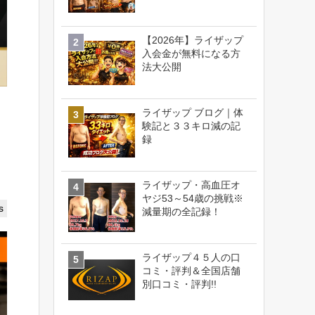
【2026年】ライザップ
入会金が無料になる方
法大公開
ライザップ ブログ｜体
験記と３３キロ減の記
録
ライザップ・高血圧オ
ヤジ53～54歳の挑戦※
s
減量期の全記録！
ライザップ４５人の口
コミ・評判＆全国店舗
別口コミ・評判!!