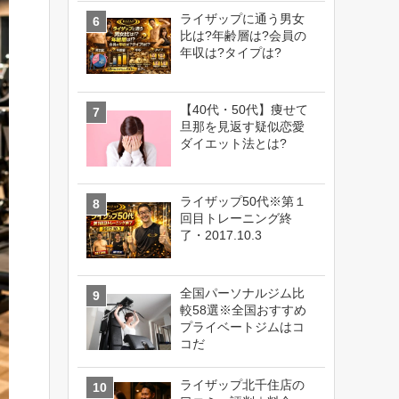
ライザップに通う男女
比は?年齢層は?会員の
年収は?タイプは?
【40代・50代】痩せて
旦那を見返す疑似恋愛
ダイエット法とは?
ライザップ50代※第１
回目トレーニング終
了・2017.10.3
全国パーソナルジム比
較58選※全国おすすめ
プライベートジムはコ
コだ
ライザップ北千住店の