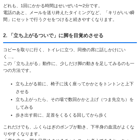
どれも、1回にかかる時間はせいぜい1〜2分です。
電話のあと、メールを送り終えたタイミングなど、「キリがいい瞬
間」にセットで行うクセをつけると続きやすくなります。
2. 「立ち上がるついで」に脚を目覚めさせる
コピーを取りに行く、トイレに立つ、同僚の席に話しかけにい
く…。
この「立ち上がる」動作に、少しだけ脚の動きを足してみるのも一
つの方法です。
立ち上がる前に、椅子に浅く座ってかかとをトントンと上下
させる
立ち上がったら、その場で数回かかと上げ（つま先立ち）を
してみる
歩き出す前に、足首をくるくる回してから歩く
これだけでも、ふくらはぎのポンプが動き、下半身の血流がよくな
りやすくなります。