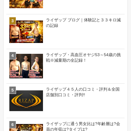
ライザップ ブログ｜体験記と３３キロ減
の記録
ライザップ・高血圧オヤジ53～54歳の挑
戦※減量期の全記録！
ライザップ４５人の口コミ・評判＆全国
店舗別口コミ・評判!!
ライザップに通う男女比は?年齢層は?会
員の年収は?タイプは?