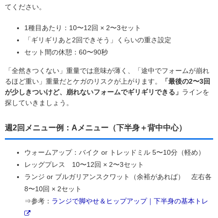
てください。
1種目あたり：10〜12回 × 2〜3セット
「ギリギリあと2回できそう」くらいの重さ設定
セット間の休憩：60〜90秒
「全然きつくない」重量では意味が薄く、「途中でフォームが崩れ
るほど重い」重量だとケガのリスクが上がります。
「最後の2〜3回
が少しきついけど、崩れないフォームでギリギリできる」
ラインを
探していきましょう。
週2回メニュー例：Aメニュー（下半身＋背中中心）
ウォームアップ：バイク or トレッドミル 5〜10分（軽め）
レッグプレス 10〜12回 × 2〜3セット
ランジ or ブルガリアンスクワット（余裕があれば） 左右各
8〜10回 × 2セット
⇒参考：
ランジで脚やせ＆ヒップアップ｜下半身の基本トレ