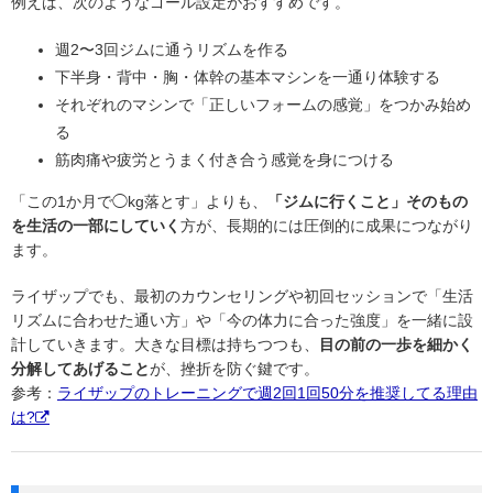
例えば、次のようなゴール設定がおすすめです。
週2〜3回ジムに通うリズムを作る
下半身・背中・胸・体幹の基本マシンを一通り体験する
それぞれのマシンで「正しいフォームの感覚」をつかみ始め
る
筋肉痛や疲労とうまく付き合う感覚を身につける
「この1か月で◯kg落とす」よりも、
「ジムに行くこと」そのもの
を生活の一部にしていく
方が、長期的には圧倒的に成果につながり
ます。
ライザップでも、最初のカウンセリングや初回セッションで「生活
リズムに合わせた通い方」や「今の体力に合った強度」を一緒に設
計していきます。大きな目標は持ちつつも、
目の前の一歩を細かく
分解してあげること
が、挫折を防ぐ鍵です。
参考：
ライザップのトレーニングで週2回1回50分を推奨してる理由
は?