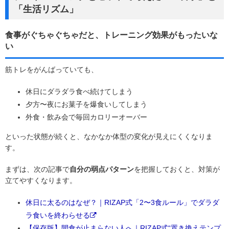
「生活リズム」
食事がぐちゃぐちゃだと、トレーニング効果がもったいな
い
筋トレをがんばっていても、
休日にダラダラ食べ続けてしまう
夕方〜夜にお菓子を爆食いしてしまう
外食・飲み会で毎回カロリーオーバー
といった状態が続くと、なかなか体型の変化が見えにくくなりま
す。
まずは、次の記事で
自分の弱点パターン
を把握しておくと、対策が
立てやすくなります。
休日に太るのはなぜ？｜RIZAP式「2〜3食ルール」でダラダ
ラ食いを終わらせる
【保存版】間食が止まらない人へ｜RIZAP式“置き換えテンプ