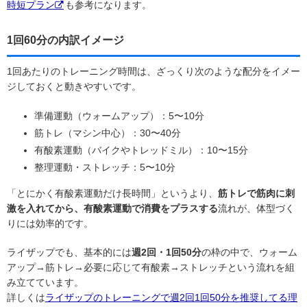
時短プラン
も参考になります。
1回60分の内訳イメージ
1回あたりのトレーニング時間は、ざっくり次のような配分をイメー
ジしておくと動きやすいです。
準備運動（ウォームアップ）：5〜10分
筋トレ（マシン中心）：30〜40分
有酸素運動（バイクやトレッドミル）：10〜15分
整理運動・ストレッチ：5〜10分
「とにかく有酸素運動だけ長時間」というより、
筋トレで筋肉に刺
激を入れてから、有酸素運動で消費をプラスする
流れが、体型づく
りには効率的です。
ライザップでも、基本的には
週2回・1回50分
の枠の中で、ウォーム
アップ→筋トレ→必要に応じて有酸素→ストレッチという流れを組
み立てています。
詳しくは
ライザップのトレーニングで週2回1回50分を推奨してる理