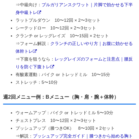
⇒中級向け：
ブルガリアンスクワット｜片脚で効かせる下半
身中級トレ
ラットプルダウン 10〜12回 × 2〜3セット
シーテッドロー 10〜12回 × 2〜3セット
クランチ or レッグレイズ 10〜15回 × 2セット
⇒フォーム解説：
クランチの正しいやり方｜お腹に効かせる
体幹トレ
⇒下腹を狙うなら：
レッグレイズのフォームと注意点｜腰反
りを防ぐ下腹トレ
有酸素運動：バイク or トレッドミル 10〜15分
ストレッチ：5〜10分
週2回メニュー例：Bメニュー（胸・肩・腕＋体幹）
ウォームアップ：バイク or トレッドミル 5〜10分
チェストプレス 10〜12回 × 2〜3セット
プッシュアップ（膝つきOK） 8〜10回 × 2セット
⇒解説：
プッシュアップ完全ガイド｜膝つきから始める胸ト