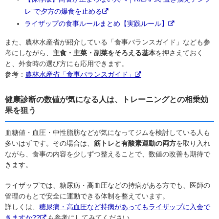
レ”で夕方の爆食を止める
ライザップの食事ルールまとめ【実践ルール】
また、農林水産省が紹介している「食事バランスガイド」なども参
考にしながら、
主食・主菜・副菜をそろえる基本
を押さえておく
と、外食時の選び方にも応用できます。
参考：
農林水産省「食事バランスガイド」
健康診断の数値が気になる人は、トレーニングとの相乗効
果を狙う
血糖値・血圧・中性脂肪などが気になってジムを検討している人も
多いはずです。その場合は、
筋トレと有酸素運動の両方
を取り入れ
ながら、食事の内容を少しずつ整えることで、数値の改善も期待で
きます。
ライザップでは、糖尿病・高血圧などの持病がある方でも、医師の
管理のもとで安全に運動できる体制を整えています。
詳しくは、
糖尿病・高血圧など持病があってもライザップに入会で
きますか??
も参考にしてみてください。