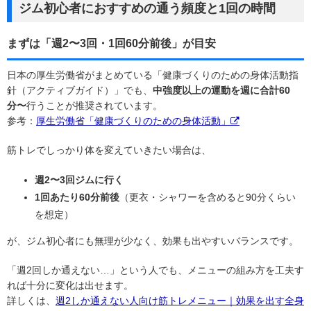
ジム初心者におすすめの通う頻度と1回の時間
まずは「週2〜3回・1回60分前後」が目安
日本の厚生労働省がまとめている「健康づくりのための身体活動指
針（アクティブガイド）」でも、
中強度以上の運動を週に合計60
分〜
行うことが推奨されています。
参考：
厚生労働省「健康づくりのための身体活動」
筋トレでしっかり体を変えていきたい場合は、
週2〜3回ジムに行く
1回あたり60分前後
（更衣・シャワーを含めると90分くらい
を想定）
が、ジム初心者にも無理が少なく、効果も出やすいバランスです。
「週2回しか通えない…」という人でも、メニューの組み方を工夫す
れば十分に変化は出せます。
詳しくは、
週2しか通えない人向け筋トレメニュー｜効果を出す全身