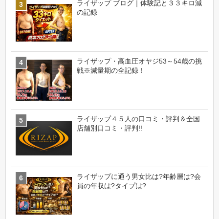
ライザップ ブログ｜体験記と３３キロ減
の記録
ライザップ・高血圧オヤジ53～54歳の挑
戦※減量期の全記録！
ライザップ４５人の口コミ・評判＆全国
店舗別口コミ・評判!!
ライザップに通う男女比は?年齢層は?会
員の年収は?タイプは?