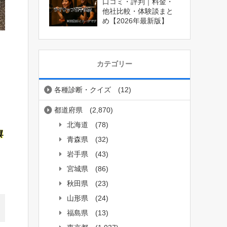
口コミ・評判｜料金・
他社比較・体験談まと
め【2026年最新版】
カテゴリー
各種診断・クイズ
(12)
都道府県
(2,870)
北海道
(78)
具
青森県
(32)
岩手県
(43)
宮城県
(86)
秋田県
(23)
山形県
(24)
福島県
(13)