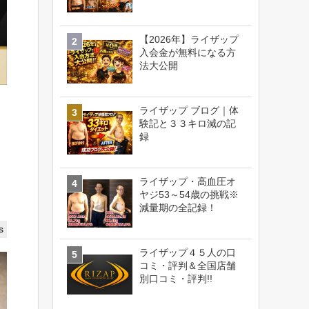
【2026年】ライザップ
入会金が無料になる方
法大公開
ライザップ ブログ｜体
験記と３３キロ減の記
録
ライザップ・高血圧オ
ヤジ53～54歳の挑戦※
減量期の全記録！
s
ライザップ４５人の口
コミ・評判＆全国店舗
別口コミ・評判!!