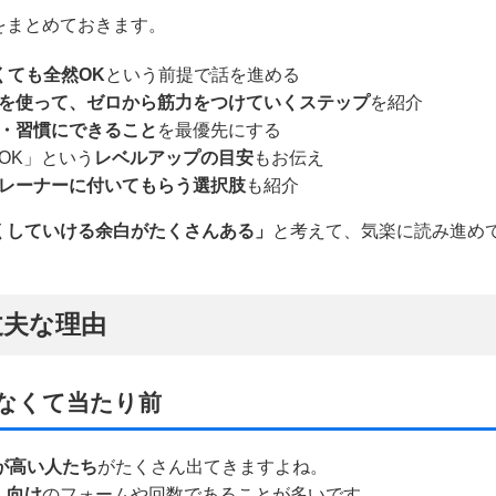
をまとめておきます。
くても全然OK
という前提で話を進める
を使って、ゼロから筋力をつけていくステップ
を紹介
・習慣にできること
を最優先にする
OK」という
レベルアップの目安
もお伝え
レーナーに付いてもらう選択肢
も紹介
くしていける余白がたくさんある」
と考えて、気楽に読み進め
丈夫な理由
なくて当たり前
が高い人たち
がたくさん出てきますよね。
」向け
のフォームや回数であることが多いです。