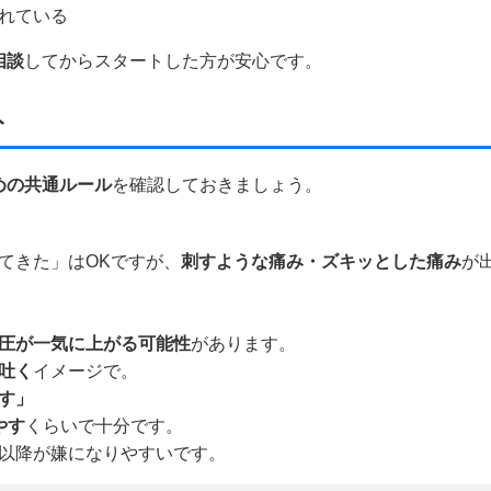
れている
相談
してからスタートした方が安心です。
ト
めの共通ルール
を確認しておきましょう。
てきた」はOKですが、
刺すような痛み・ズキッとした痛み
が
圧が一気に上がる可能性
があります。
吐く
イメージで。
す」
やす
くらいで十分です。
以降が嫌になりやすいです。