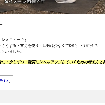
…
」
トレメニュー
です。
小さくする・支えを使う・回数は少なくてOK
という前提で、
まとめました。
全に・少しずつ・確実にレベルアップしていくための考え方と
示する
]
と