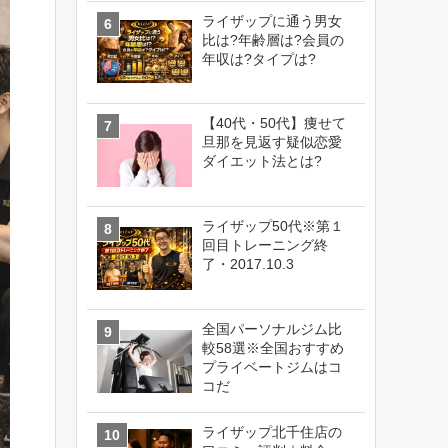
ライザップに通う男女
比は?年齢層は?会員の
年収は?タイプは?
【40代・50代】痩せて
旦那を見返す疑似恋愛
ダイエット法とは?
ライザップ50代※第１
回目トレーニング終
了・2017.10.3
全国パーソナルジム比
較58選※全国おすすめ
プライベートジムはコ
コだ
ライザップ北千住店の