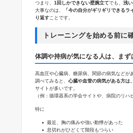
つまり、
1回しかできない壁腕立て
でも、
浅い
大事なのは、
「今の自分がギリギリできるラ
り返す
ことです。
トレーニングを始める前に
体調や持病が気になる人は、まず
高血圧や心臓病、糖尿病、関節の病気などが
調べてみると、
心臓や血管の病気がある方は
サイトが多いです。
（例：循環器系の学会サイトや、病院のリハ
特に
最近、胸の痛みや強い動悸があった
息切れがひどくて階段もつらい