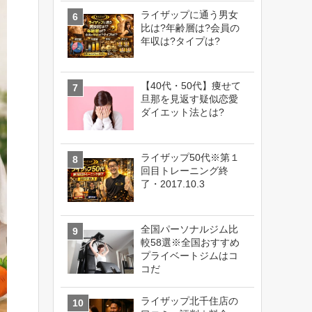
ライザップに通う男女
比は?年齢層は?会員の
年収は?タイプは?
【40代・50代】痩せて
旦那を見返す疑似恋愛
ダイエット法とは?
ライザップ50代※第１
回目トレーニング終
了・2017.10.3
全国パーソナルジム比
較58選※全国おすすめ
プライベートジムはコ
コだ
ライザップ北千住店の