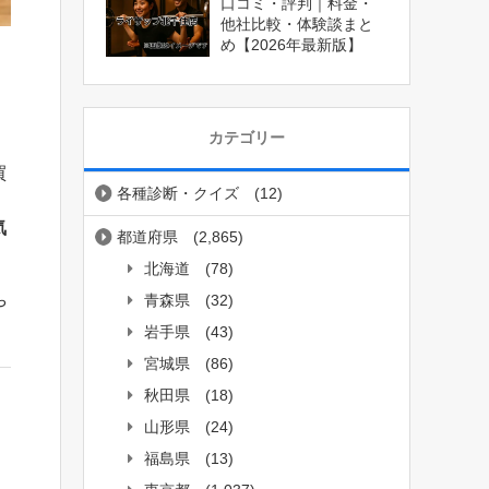
口コミ・評判｜料金・
他社比較・体験談まと
め【2026年最新版】
カテゴリー
買
各種診断・クイズ
(12)
気
都道府県
(2,865)
北海道
(78)
青森県
(32)
や
岩手県
(43)
宮城県
(86)
秋田県
(18)
山形県
(24)
福島県
(13)