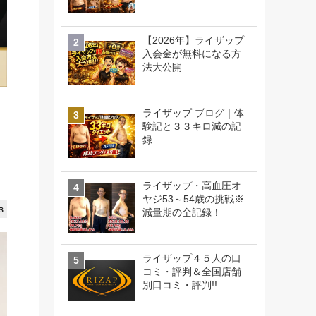
【2026年】ライザップ
入会金が無料になる方
法大公開
ライザップ ブログ｜体
験記と３３キロ減の記
録
ライザップ・高血圧オ
ヤジ53～54歳の挑戦※
s
減量期の全記録！
ライザップ４５人の口
コミ・評判＆全国店舗
別口コミ・評判!!