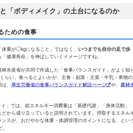
」と「ボディメイク」の土台になるのか
るための食事
体重が◯kgになること」ではなく、
いつまでも自分の足で歩
る「健康寿命」を伸ばしていくイメージですね。
農林水産省が共同で作成した「食事バランスガイド」がよく知
れくらい」食べるとよいかが、主食・副菜・主菜・牛乳・果物の
明は、
厚生労働省の食事バランスガイド解説ページ
や、
農林
ット」では、総エネルギー消費量は「基礎代謝」「身体活動」
などから成り立っていると説明されています。摂取するエネル
ランスが、おだやかな体重・体調管理のポイントになる、とい
ど。