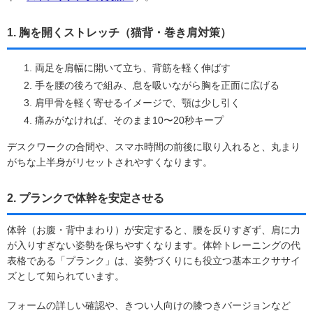
1. 胸を開くストレッチ（猫背・巻き肩対策）
両足を肩幅に開いて立ち、背筋を軽く伸ばす
手を腰の後ろで組み、息を吸いながら胸を正面に広げる
肩甲骨を軽く寄せるイメージで、顎は少し引く
痛みがなければ、そのまま10〜20秒キープ
デスクワークの合間や、スマホ時間の前後に取り入れると、丸まり
がちな上半身がリセットされやすくなります。
2. プランクで体幹を安定させる
体幹（お腹・背中まわり）が安定すると、腰を反りすぎず、肩に力
が入りすぎない姿勢を保ちやすくなります。体幹トレーニングの代
表格である「プランク」は、姿勢づくりにも役立つ基本エクササイ
ズとして知られています。
フォームの詳しい確認や、きつい人向けの膝つきバージョンなど