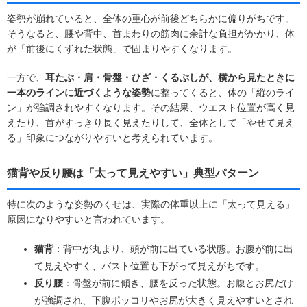
姿勢が崩れていると、全体の重心が前後どちらかに偏りがちです。
そうなると、腰や背中、首まわりの筋肉に余計な負担がかかり、体
が「前後にくずれた状態」で固まりやすくなります。
一方で、
耳たぶ・肩・骨盤・ひざ・くるぶしが、横から見たときに
一本のラインに近づくような姿勢
に整ってくると、体の「縦のライ
ン」が強調されやすくなります。その結果、ウエスト位置が高く見
えたり、首がすっきり長く見えたりして、全体として「やせて見え
る」印象につながりやすいと考えられています。
猫背や反り腰は「太って見えやすい」典型パターン
特に次のような姿勢のくせは、実際の体重以上に「太って見える」
原因になりやすいと言われています。
猫背
：背中が丸まり、頭が前に出ている状態。お腹が前に出
て見えやすく、バスト位置も下がって見えがちです。
反り腰
：骨盤が前に傾き、腰を反った状態。お腹とお尻だけ
が強調され、下腹ポッコリやお尻が大きく見えやすいとされ