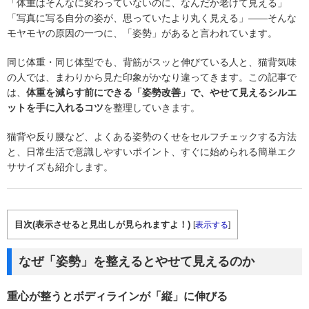
「体重はそんなに変わっていないのに、なんだか老けて見える」
「写真に写る自分の姿が、思っていたより丸く見える」――そんな
モヤモヤの原因の一つに、「姿勢」があると言われています。
同じ体重・同じ体型でも、背筋がスッと伸びている人と、猫背気味
の人では、まわりから見た印象がかなり違ってきます。この記事で
は、
体重を減らす前にできる「姿勢改善」で、やせて見えるシルエ
ットを手に入れるコツ
を整理していきます。
猫背や反り腰など、よくある姿勢のくせをセルフチェックする方法
と、日常生活で意識しやすいポイント、すぐに始められる簡単エク
ササイズも紹介します。
目次(表示させると見出しが見られますよ！)
[
表示する
]
なぜ「姿勢」を整えるとやせて見えるのか
重心が整うとボディラインが「縦」に伸びる