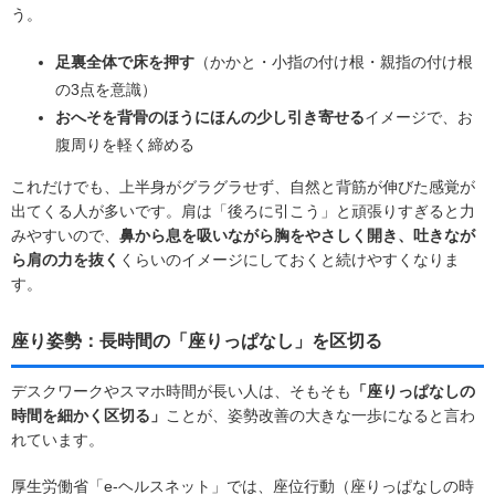
う。
足裏全体で床を押す
（かかと・小指の付け根・親指の付け根
の3点を意識）
おへそを背骨のほうにほんの少し引き寄せる
イメージで、お
腹周りを軽く締める
これだけでも、上半身がグラグラせず、自然と背筋が伸びた感覚が
出てくる人が多いです。肩は「後ろに引こう」と頑張りすぎると力
みやすいので、
鼻から息を吸いながら胸をやさしく開き、吐きなが
ら肩の力を抜く
くらいのイメージにしておくと続けやすくなりま
す。
座り姿勢：長時間の「座りっぱなし」を区切る
デスクワークやスマホ時間が長い人は、そもそも
「座りっぱなしの
時間を細かく区切る」
ことが、姿勢改善の大きな一歩になると言わ
れています。
厚生労働省「e-ヘルスネット」では、座位行動（座りっぱなしの時