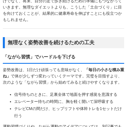
けでなく、将来、自分の足で歩き続けるための準備にもつながって
いきます。無理なダイエットよりも、こうした「土台づくり」に目
を向けておくことが、結果的に健康寿命を伸ばすことにも役立つか
もしれません。
無理なく姿勢改善を続けるための工夫
「ながら習慣」でハードルを下げる
姿勢改善は、1日だけ頑張っても意味がなく、
「毎日の小さな積み重
ね」
で体が少しずつ変わっていくテーマです。完璧を目指すより、
次のような「ながら習慣」から始めてみると続けやすくなります。
信号待ちのときに、足裏全体で地面を押す感覚を意識する
エレベーター待ちの時間に、胸を軽く開いて深呼吸する
テレビCMの間だけ、ヒップリフトや体幹トレを1セットだけ
行う
運動習慣づくりや、ながら運動のアイデアについては、別記事でも