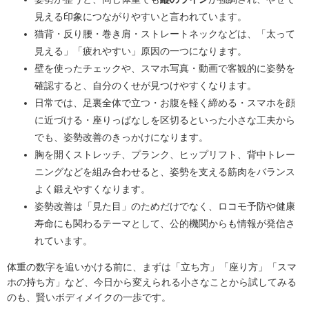
見える印象につながりやすいと言われています。
猫背・反り腰・巻き肩・ストレートネックなどは、「太って
見える」「疲れやすい」原因の一つになります。
壁を使ったチェックや、スマホ写真・動画で客観的に姿勢を
確認すると、自分のくせが見つけやすくなります。
日常では、足裏全体で立つ・お腹を軽く締める・スマホを顔
に近づける・座りっぱなしを区切るといった小さな工夫から
でも、姿勢改善のきっかけになります。
胸を開くストレッチ、プランク、ヒップリフト、背中トレー
ニングなどを組み合わせると、姿勢を支える筋肉をバランス
よく鍛えやすくなります。
姿勢改善は「見た目」のためだけでなく、ロコモ予防や健康
寿命にも関わるテーマとして、公的機関からも情報が発信さ
れています。
体重の数字を追いかける前に、まずは「立ち方」「座り方」「スマ
ホの持ち方」など、今日から変えられる小さなことから試してみる
のも、賢いボディメイクの一歩です。