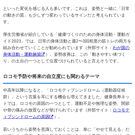
といった変化を感じる人も多いです。これは、姿勢と一緒に「日常
の動きの質」も少しずつ変わっているサインだと考えられていま
す。
厚生労働省が紹介している「健康づくりのための身体活動・運動ガ
イド2023」では、日常の身体活動と週2〜3回程度の筋トレの両方を
組み合わせていくことが勧められています（外部サイト：
わが国の
身体活動・運動施策
）。姿勢改善は、この「動きやすい体づく
り」の土台の一つとして位置づけられていると言えそうです。
ロコモ予防や将来の自立度にも関わるテーマ
中高年以降になると、「ロコモティブシンドローム（運動器症候
群）」という言葉を耳にする機会も増えてきました。健康長寿ネッ
トでは、ロコモの原因の一つとして、運動不足や無理な姿勢、関節
や骨の痛みの放置などが挙げられています（外部サイト：
ロコモテ
ィブシンドロームの原因
）。
若いうちから姿勢を意識しておくことは、単に「やせて見える」だ