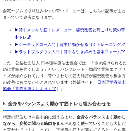
自宅〜ジムで取り組みやすい背中メニューは、こちらの記事がまと
まっていて参考になります。
▶背中スッキリ筋トレメニュー｜姿勢改善と肩こり対策の背
中トレ
▶シーテッドロー入門｜背中に効かせる引くトレーニング
▶ラットプルダウン入門｜背中を引き締める基本フォーム
また、公益社団法人 日本理学療法士協会では、「歩き続けられるた
めに背筋を強くしよう」というパンフレット・動画で背筋エクササ
イズが紹介されており、背中まわりの筋力維持が姿勢改善や歩き方
の改善にもつながるとされています（外部サイト：
日本理学療法士
協会「背筋を強くしよう」
）。
5. 全身をバランスよく動かす筋トレも組み合わせる
特定の部位だけを集中的に鍛えるより、
全身をバランスよく動かし
ながら、姿勢に関わる筋肉をまんべんなく使っていくこと
も大切だ
と言われています。とくに、下半身の筋力が落ちてくると、立ち姿