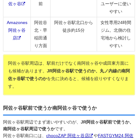
佐ヶ谷
前
ユーザーに使い
やすい
Amazones
阿佐谷
阿佐ヶ谷駅北口から
女性専用24時間
阿佐ヶ谷
北・早
徒歩約15分
ジム。北側の住
店
稲田通
宅地から検討し
り方面
やすい
阿佐ヶ谷駅周辺は、駅前だけでなく南阿佐ヶ谷や成田東方面に
も候補があります。
JR阿佐ヶ谷駅で使うのか、丸ノ内線の南阿
佐ヶ谷駅で使うのか
を先に決めると、候補を絞りやすくなりま
す。
阿佐ヶ谷駅前で使うか南阿佐ヶ谷で使うか
阿佐ヶ谷駅周辺でまず迷いやすいのが、
JR阿佐ヶ谷駅前で使うか、
南阿佐ヶ谷駅周辺で使うか
です。
阿佐ヶ谷駅南口には、
chocoZAP 阿佐ヶ谷店
や
FASTGYM24 阿佐