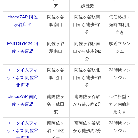
ア
歩目安
chocoZAP 阿佐
阿佐ヶ谷
阿佐ヶ谷駅南
低価格型・
ヶ谷店
駅南口
口から徒歩約1
短時間利用
分
向き
FASTGYM24 阿
阿佐ヶ谷
阿佐ヶ谷駅南
駅近マシン
佐ヶ谷店
駅南口
口から徒歩約2
ジム
分
エニタイムフィ
阿佐ヶ谷
阿佐ヶ谷駅北
24時間マシ
ットネス 阿佐谷
駅北口
口から徒歩約3
ンジム
北店
分
chocoZAP 南阿
南阿佐ヶ
南阿佐ヶ谷駅
低価格型・
佐ヶ谷店
谷・成田
から徒歩約2分
丸ノ内線利
東
用向き
エニタイムフィ
南阿佐ヶ
南阿佐ヶ谷駅
24時間マシ
ットネス 阿佐谷
谷・阿佐
から徒歩約2分
ンジム