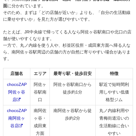
面
に分かれています。
そのため、まずは「どの店舗が近いか」よりも、「自分の生活動線
に乗せやすいか」を見た方が選びやすいです。
たとえば、JR中央線で帰ってくる人なら阿佐ヶ谷駅南口や北口の店
舗が使いやすくなります。
一方で、丸ノ内線を使う人や、杉並区役所・成田東方面へ帰る人な
ら、南阿佐ヶ谷駅周辺の店舗の方が自然に寄りやすい場合がありま
す。
店舗名
エリア
最寄り駅・徒歩目安
特徴
chocoZAP
阿佐ヶ
阿佐ヶ谷駅南口から
駅近で短時間利
阿佐ヶ谷
谷駅南
徒歩約1分
用しやすい低価
店
口
格型ジム
chocoZAP
南阿佐
南阿佐ヶ谷駅から徒
丸ノ内線利用や
南阿佐ヶ
ヶ谷・
歩約2分
青梅街道沿いの
谷店
成田東
生活動線に合い
方面
やすい