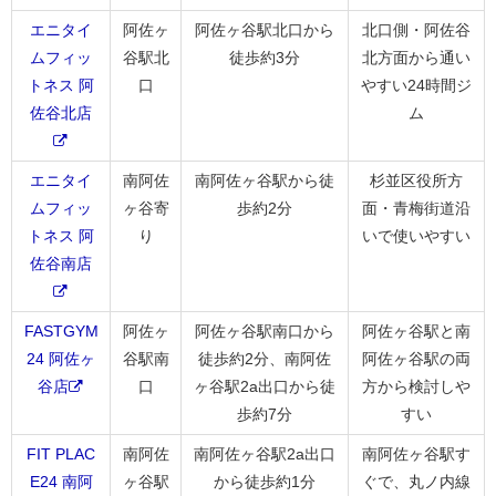
エニタイ
阿佐ヶ
阿佐ヶ谷駅北口から
北口側・阿佐谷
ムフィッ
谷駅北
徒歩約3分
北方面から通い
トネス 阿
口
やすい24時間ジ
佐谷北店
ム
エニタイ
南阿佐
南阿佐ヶ谷駅から徒
杉並区役所方
ムフィッ
ヶ谷寄
歩約2分
面・青梅街道沿
トネス 阿
り
いで使いやすい
佐谷南店
FASTGYM
阿佐ヶ
阿佐ヶ谷駅南口から
阿佐ヶ谷駅と南
24 阿佐ヶ
谷駅南
徒歩約2分、南阿佐
阿佐ヶ谷駅の両
谷店
口
ヶ谷駅2a出口から徒
方から検討しや
歩約7分
すい
FIT PLAC
南阿佐
南阿佐ヶ谷駅2a出口
南阿佐ヶ谷駅す
E24 南阿
ヶ谷駅
から徒歩約1分
ぐで、丸ノ内線