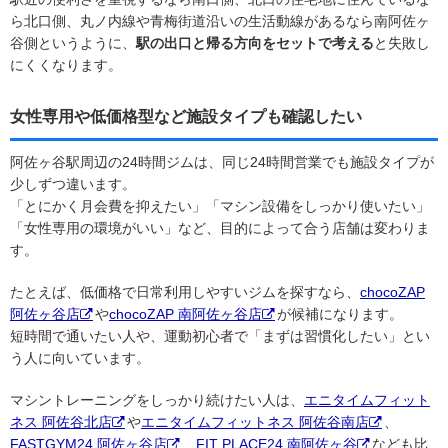
ら北口側、丸ノ内線や青梅街道沿いの生活動線があるなら南阿佐ヶ
谷側というように、
駅の出口と帰る方向をセットで考える
と失敗し
にくくなります。
女性専用や低価格型など施設タイプも確認したい
阿佐ヶ谷駅周辺の24時間ジムは、同じ24時間営業でも施設タイプが
少しずつ違います。
「とにかく月会費を抑えたい」「マシン設備をしっかり使いたい」
「女性専用の環境がいい」など、目的によって合う店舗は変わりま
す。
たとえば、低価格で日常利用しやすいジムを探すなら、
chocoZAP
阿佐ヶ谷店
や
chocoZAP 南阿佐ヶ谷店
が候補になります。
短時間で通いたい人や、運動初心者で「まずは習慣化したい」とい
う人に向いています。
マシントレーニングをしっかり続けたい人は、
エニタイムフィット
ネス 阿佐谷北店
や
エニタイムフィットネス 阿佐谷南店
、
FASTGYM24 阿佐ヶ谷店
、
FIT PLACE24 南阿佐ヶ谷
なども比