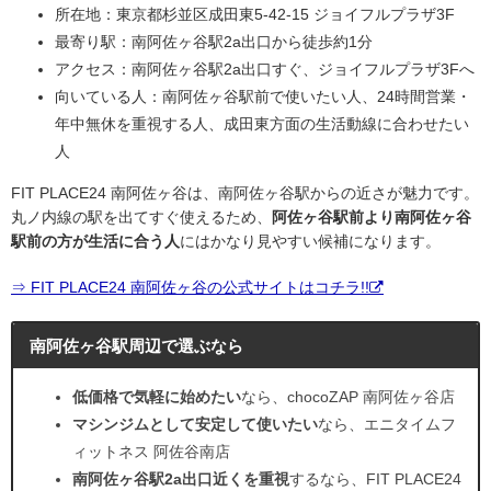
所在地：東京都杉並区成田東5-42-15 ジョイフルプラザ3F
最寄り駅：南阿佐ヶ谷駅2a出口から徒歩約1分
アクセス：南阿佐ヶ谷駅2a出口すぐ、ジョイフルプラザ3Fへ
向いている人：南阿佐ヶ谷駅前で使いたい人、24時間営業・
年中無休を重視する人、成田東方面の生活動線に合わせたい
人
FIT PLACE24 南阿佐ヶ谷は、南阿佐ヶ谷駅からの近さが魅力です。
丸ノ内線の駅を出てすぐ使えるため、
阿佐ヶ谷駅前より南阿佐ヶ谷
駅前の方が生活に合う人
にはかなり見やすい候補になります。
⇒ FIT PLACE24 南阿佐ヶ谷の公式サイトはコチラ!!
南阿佐ヶ谷駅周辺で選ぶなら
低価格で気軽に始めたい
なら、chocoZAP 南阿佐ヶ谷店
マシンジムとして安定して使いたい
なら、エニタイムフ
ィットネス 阿佐谷南店
南阿佐ヶ谷駅2a出口近くを重視
するなら、FIT PLACE24