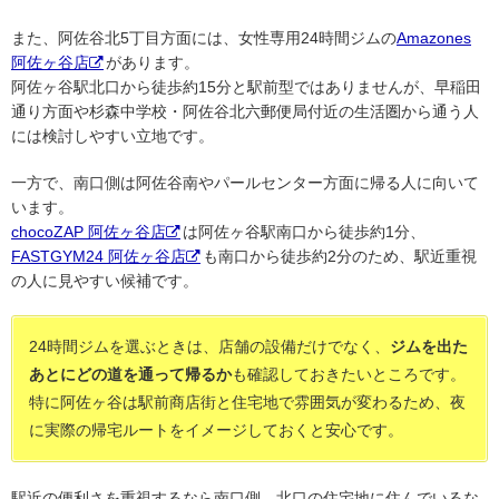
また、阿佐谷北5丁目方面には、女性専用24時間ジムの
Amazones
阿佐ヶ谷店
があります。
阿佐ヶ谷駅北口から徒歩約15分と駅前型ではありませんが、早稲田
通り方面や杉森中学校・阿佐谷北六郵便局付近の生活圏から通う人
には検討しやすい立地です。
一方で、南口側は阿佐谷南やパールセンター方面に帰る人に向いて
います。
chocoZAP 阿佐ヶ谷店
は阿佐ヶ谷駅南口から徒歩約1分、
FASTGYM24 阿佐ヶ谷店
も南口から徒歩約2分のため、駅近重視
の人に見やすい候補です。
24時間ジムを選ぶときは、店舗の設備だけでなく、
ジムを出た
あとにどの道を通って帰るか
も確認しておきたいところです。
特に阿佐ヶ谷は駅前商店街と住宅地で雰囲気が変わるため、夜
に実際の帰宅ルートをイメージしておくと安心です。
駅近の便利さを重視するなら南口側、北口の住宅地に住んでいるな