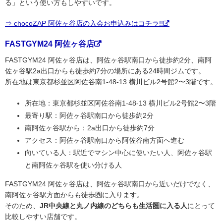
る」という使い方もしやすいです。
⇒ chocoZAP 阿佐ヶ谷店の入会お申込みはコチラ!!
FASTGYM24 阿佐ヶ谷店
FASTGYM24 阿佐ヶ谷店は、阿佐ヶ谷駅南口から徒歩約2分、南阿
佐ヶ谷駅2a出口からも徒歩約7分の場所にある24時間ジムです。
所在地は東京都杉並区阿佐谷南1-48-13 横川ビル2号館2〜3階です。
所在地：東京都杉並区阿佐谷南1-48-13 横川ビル2号館2〜3階
最寄り駅：阿佐ヶ谷駅南口から徒歩約2分
南阿佐ヶ谷駅から：2a出口から徒歩約7分
アクセス：阿佐ヶ谷駅南口から阿佐谷南方面へ進む
向いている人：駅近でマシン中心に使いたい人、阿佐ヶ谷駅
と南阿佐ヶ谷駅を使い分ける人
FASTGYM24 阿佐ヶ谷店は、阿佐ヶ谷駅南口から近いだけでなく、
南阿佐ヶ谷駅方面からも徒歩圏に入ります。
そのため、
JR中央線と丸ノ内線のどちらも生活圏に入る人
にとって
比較しやすい店舗です。