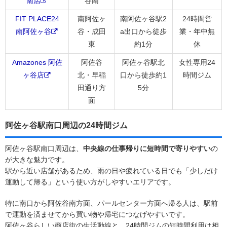
南店
谷南
FIT PLACE24
南阿佐ヶ
南阿佐ヶ谷駅2
24時間営
南阿佐ヶ谷
谷・成田
a出口から徒歩
業・年中無
東
約1分
休
Amazones 阿佐
阿佐谷
阿佐ヶ谷駅北
女性専用24
ヶ谷店
北・早稲
口から徒歩約1
時間ジム
田通り方
5分
面
阿佐ヶ谷駅南口周辺の24時間ジム
阿佐ヶ谷駅南口周辺は、
中央線の仕事帰りに短時間で寄りやすい
の
が大きな魅力です。
駅から近い店舗があるため、雨の日や疲れている日でも「少しだけ
運動して帰る」という使い方がしやすいエリアです。
特に南口から阿佐谷南方面、パールセンター方面へ帰る人は、駅前
で運動を済ませてから買い物や帰宅につなげやすいです。
阿佐ヶ谷らしい商店街の生活動線と、24時間ジムの短時間利用は相