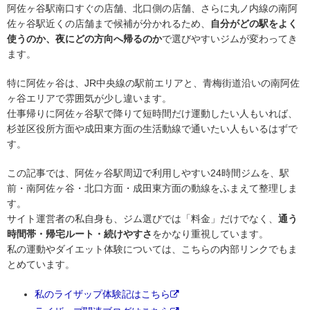
阿佐ヶ谷駅南口すぐの店舗、北口側の店舗、さらに丸ノ内線の南阿
佐ヶ谷駅近くの店舗まで候補が分かれるため、
自分がどの駅をよく
使うのか、夜にどの方向へ帰るのか
で選びやすいジムが変わってき
ます。
特に阿佐ヶ谷は、JR中央線の駅前エリアと、青梅街道沿いの南阿佐
ヶ谷エリアで雰囲気が少し違います。
仕事帰りに阿佐ヶ谷駅で降りて短時間だけ運動したい人もいれば、
杉並区役所方面や成田東方面の生活動線で通いたい人もいるはずで
す。
この記事では、阿佐ヶ谷駅周辺で利用しやすい24時間ジムを、駅
前・南阿佐ヶ谷・北口方面・成田東方面の動線をふまえて整理しま
す。
サイト運営者の私自身も、ジム選びでは「料金」だけでなく、
通う
時間帯・帰宅ルート・続けやすさ
をかなり重視しています。
私の運動やダイエット体験については、こちらの内部リンクでもま
とめています。
私のライザップ体験記はこちら