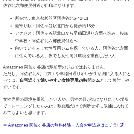
佐谷北六郵便局付近が目印になります。
所在地：東京都杉並区阿佐谷北5-42-11
最寄り駅：阿佐ヶ谷駅北口から徒歩約15分
アクセス：阿佐ヶ谷駅北口から早稲田通り方面へ進み、杉森
中学校・阿佐谷北六郵便局付近へ
向いている人：女性専用ジムを探している人、阿佐谷北方面
に住んでいる人、夜でも女性向け環境を重視したい人
Amazones 阿佐ヶ谷店は駅前型のジムではありません。
ただし、阿佐谷北5丁目方面や早稲田通り沿いが生活圏に入る人にと
っては、
自宅近くで通いやすい女性専用24時間ジム
として検討しや
すいです。
女性専用の環境を重視したい人や、男性の目が気になりにくい場所
でトレーニングしたい人は、駅距離だけで判断せずに候補に入れて
みてもよいと思います。
⇒ Amazones 阿佐ヶ谷店の無料体験・入会お申込みはコチラ!!