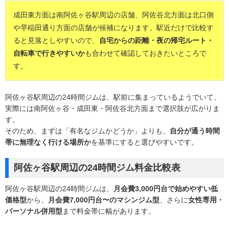
成田東方面は南阿佐ヶ谷駅周辺の店舗、阿佐谷北方面は北口側
や早稲田通り方面の店舗が候補になります。駅近だけで比較す
ると見落としやすいので、
自宅からの距離・夜の帰宅ルート・
自転車で行きやすいか
も合わせて確認しておきたいところで
す。
阿佐ヶ谷駅周辺の24時間ジムは、駅前に集まっているようでいて、
実際には南阿佐ヶ谷・成田東・阿佐谷北方面まで選択肢が広がりま
す。
そのため、まずは「有名なジムかどうか」よりも、
自分が通う時間
帯に無理なく行ける場所か
を基準にすると選びやすいです。
阿佐ヶ谷駅周辺の24時間ジム料金比較表
阿佐ヶ谷駅周辺の24時間ジムは、
月会費3,000円台で始めやすい低
価格型
から、
月会費7,000円台〜のマシンジム型
、さらに
女性専用・
パーソナル併用型
まで料金帯に幅があります。