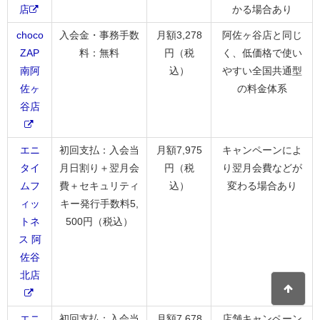
店
かる場合あり
choco
入会金・事務手数
月額3,278
阿佐ヶ谷店と同じ
ZAP
料：無料
円（税
く、低価格で使い
南阿
込）
やすい全国共通型
佐ヶ
の料金体系
谷店
エニ
初回支払：入会当
月額7,975
キャンペーンによ
タイ
月日割り＋翌月会
円（税
り翌月会費などが
ムフ
費＋セキュリティ
込）
変わる場合あり
ィッ
キー発行手数料5,
トネ
500円（税込）
ス 阿
佐谷
北店
エニ
初回支払：入会当
月額7,678
店舗キャンペーン