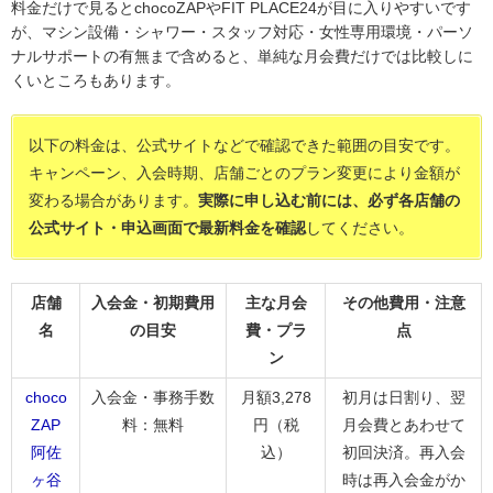
料金だけで見るとchocoZAPやFIT PLACE24が目に入りやすいです
が、マシン設備・シャワー・スタッフ対応・女性専用環境・パーソ
ナルサポートの有無まで含めると、単純な月会費だけでは比較しに
くいところもあります。
以下の料金は、公式サイトなどで確認できた範囲の目安です。
キャンペーン、入会時期、店舗ごとのプラン変更により金額が
変わる場合があります。
実際に申し込む前には、必ず各店舗の
公式サイト・申込画面で最新料金を確認
してください。
店舗
入会金・初期費用
主な月会
その他費用・注意
名
の目安
費・プラ
点
ン
choco
入会金・事務手数
月額3,278
初月は日割り、翌
ZAP
料：無料
円（税
月会費とあわせて
阿佐
込）
初回決済。再入会
ヶ谷
時は再入会金がか