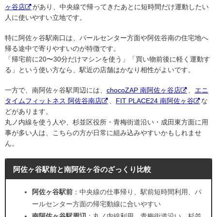
ヶ谷店
があり、中央線で帰ってきたあとに短時間だけ運動したい
人に使いやすい立地です。
特に阿佐ヶ谷駅南口は、パールセンター方面や阿佐谷南の住宅地へ
帰る途中で寄りやすいのが特徴です。
「帰宅前に20〜30分だけマシンを使う」「買い物前後に軽く運動す
る」という使い方なら、駅近の店舗はかなり相性がよいです。
一方で、南阿佐ヶ谷駅周辺には、
chocoZAP 南阿佐ヶ谷店
、
エニ
タイムフィットネス 阿佐谷南店
、
FIT PLACE24 南阿佐ヶ谷
な
どがあります。
丸ノ内線を使う人や、杉並区役所・青梅街道沿い・成田東方面に用
事が多い人は、こちらの方が日常に組み込みやすいかもしれませ
ん。
阿佐ヶ谷駅前と南阿佐ヶ谷のざっくり比較
阿佐ヶ谷駅前
：中央線の仕事帰り、駅前短時間利用、パ
ールセンター方面の帰宅動線に合いやすい
南阿佐ヶ谷駅周辺
：丸ノ内線利用、青梅街道沿い、杉並