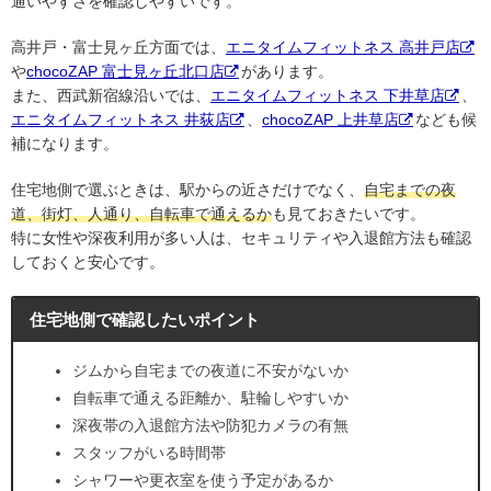
通いやすさを確認しやすいです。
高井戸・富士見ヶ丘方面では、
エニタイムフィットネス 高井戸店
や
chocoZAP 富士見ヶ丘北口店
があります。
また、西武新宿線沿いでは、
エニタイムフィットネス 下井草店
、
エニタイムフィットネス 井荻店
、
chocoZAP 上井草店
なども候
補になります。
住宅地側で選ぶときは、駅からの近さだけでなく、
自宅までの夜
道、街灯、人通り、自転車で通えるか
も見ておきたいです。
特に女性や深夜利用が多い人は、セキュリティや入退館方法も確認
しておくと安心です。
住宅地側で確認したいポイント
ジムから自宅までの夜道に不安がないか
自転車で通える距離か、駐輪しやすいか
深夜帯の入退館方法や防犯カメラの有無
スタッフがいる時間帯
シャワーや更衣室を使う予定があるか