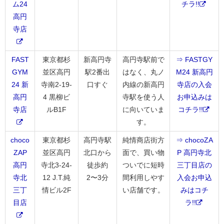
ム24
チラ!!
高円
寺店
FAST
東京都杉
新高円寺
高円寺駅前で
⇒ FASTGY
GYM
並区高円
駅2番出
はなく、丸ノ
M24 新高円
24 新
寺南2-19-
口すぐ
内線の新高円
寺店の入会
高円
4 黒柳ビ
寺駅を使う人
お申込みは
寺店
ルB1F
に向いていま
コチラ!!
す。
choco
東京都杉
高円寺駅
純情商店街方
⇒ chocoZA
ZAP
並区高円
北口から
面で、買い物
P 高円寺北
高円
寺北3-24-
徒歩約
ついでに短時
三丁目店の
寺北
12 J.T.純
2〜3分
間利用しやす
入会お申込
三丁
情ビル2F
い店舗です。
みはコチ
目店
ラ!!