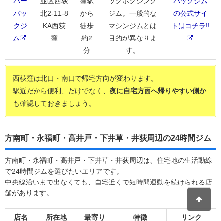
バー
並区西荻
窪駅
ックボクシング
バックジム
バッ
北2-11-8
から
ジム。一般的な
の公式サイ
クジ
KA西荻
徒歩
マシンジムとは
トはコチラ!!
ム
窪
約2
目的が異なりま
分
す。
西荻窪は北口・南口で帰宅方向が変わります。
駅近だから便利、だけでなく、
夜に自宅方面へ帰りやすい側か
も確認しておきましょう。
方南町・永福町・高井戸・下井草・井荻周辺の24時間ジム
方南町・永福町・高井戸・下井草・井荻周辺は、住宅地の生活動線
で24時間ジムを選びたいエリアです。
中央線沿いまで出なくても、自宅近くで短時間運動を続けられる店
舗があります。
店名
所在地
最寄り
特徴
リンク