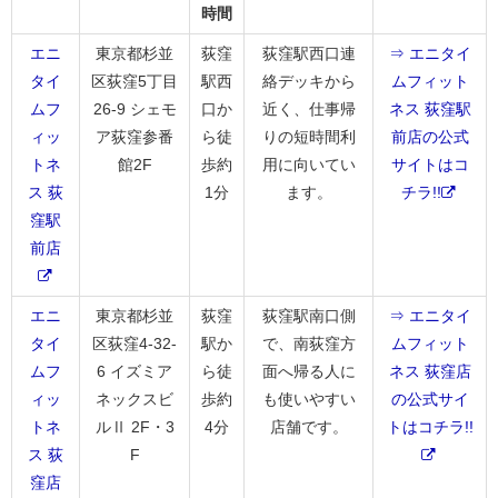
時間
エニ
東京都杉並
荻窪
荻窪駅西口連
⇒ エニタイ
タイ
区荻窪5丁目
駅西
絡デッキから
ムフィット
ムフ
26-9 シェモ
口か
近く、仕事帰
ネス 荻窪駅
ィッ
ア荻窪参番
ら徒
りの短時間利
前店の公式
トネ
館2F
歩約
用に向いてい
サイトはコ
ス 荻
1分
ます。
チラ!!
窪駅
前店
エニ
東京都杉並
荻窪
荻窪駅南口側
⇒ エニタイ
タイ
区荻窪4-32-
駅か
で、南荻窪方
ムフィット
ムフ
6 イズミア
ら徒
面へ帰る人に
ネス 荻窪店
ィッ
ネックスビ
歩約
も使いやすい
の公式サイ
トネ
ルⅡ 2F・3
4分
店舗です。
トはコチラ!!
ス 荻
F
窪店