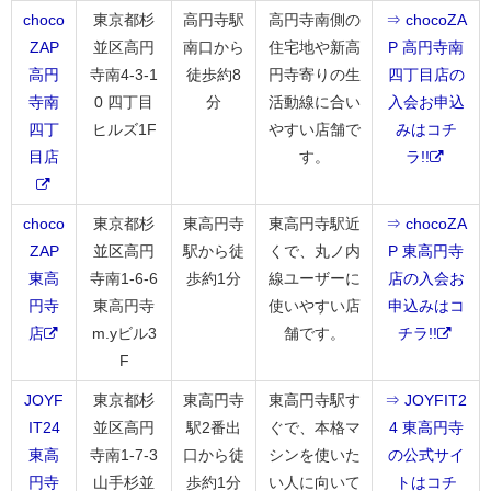
choco
東京都杉
高円寺駅
高円寺南側の
⇒ chocoZA
ZAP
並区高円
南口から
住宅地や新高
P 高円寺南
高円
寺南4-3-1
徒歩約8
円寺寄りの生
四丁目店の
寺南
0 四丁目
分
活動線に合い
入会お申込
四丁
ヒルズ1F
やすい店舗で
みはコチ
目店
す。
ラ!!
choco
東京都杉
東高円寺
東高円寺駅近
⇒ chocoZA
ZAP
並区高円
駅から徒
くで、丸ノ内
P 東高円寺
東高
寺南1-6-6
歩約1分
線ユーザーに
店の入会お
円寺
東高円寺
使いやすい店
申込みはコ
店
m.yビル3
舗です。
チラ!!
F
JOYF
東京都杉
東高円寺
東高円寺駅す
⇒ JOYFIT2
IT24
並区高円
駅2番出
ぐで、本格マ
4 東高円寺
東高
寺南1-7-3
口から徒
シンを使いた
の公式サイ
円寺
山手杉並
歩約1分
い人に向いて
トはコチ