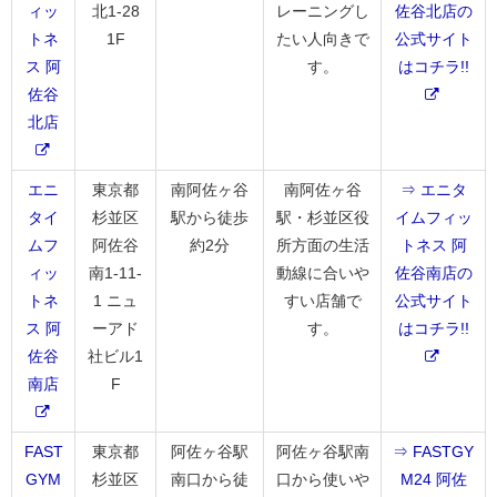
ィッ
北1-28
レーニングし
佐谷北店の
トネ
1F
たい人向きで
公式サイト
ス 阿
す。
はコチラ!!
佐谷
北店
エニ
東京都
南阿佐ヶ谷
南阿佐ヶ谷
⇒ エニタ
タイ
杉並区
駅から徒歩
駅・杉並区役
イムフィッ
ムフ
阿佐谷
約2分
所方面の生活
トネス 阿
ィッ
南1-11-
動線に合いや
佐谷南店の
トネ
1 ニュ
すい店舗で
公式サイト
ス 阿
ーアド
す。
はコチラ!!
佐谷
社ビル1
南店
F
FAST
東京都
阿佐ヶ谷駅
阿佐ヶ谷駅南
⇒ FASTGY
GYM
杉並区
南口から徒
口から使いや
M24 阿佐