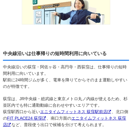
中央線沿いは仕事帰りの短時間利用に向いている
中央線沿いの荻窪・阿佐ヶ谷・高円寺・西荻窪は、仕事帰りの短時
間利用に向いています。
駅前に24時間ジムが多く、電車を降りてからそのまま運動しやすい
のが特徴です。
荻窪は、JR中央線・総武線と東京メトロ丸ノ内線が使えるため、杉
並区内でも特に通勤動線に合わせやすいエリアです。
荻窪駅西口から近い
エニタイムフィットネス 荻窪駅前店
、北口側
の
FIT PLACE24 荻窪
、南口方面の
エニタイムフィットネス 荻窪
店
など、普段使う出口で候補を分けて考えられます。