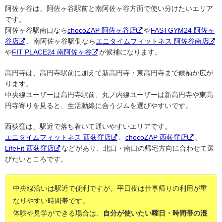
阿佐ヶ谷は、阿佐ヶ谷駅前と南阿佐ヶ谷方面で使い分けたいエリア
です。
阿佐ヶ谷駅南口なら
chocoZAP 阿佐ヶ谷店
や
FASTGYM24 阿佐ヶ
谷店
、南阿佐ヶ谷駅側なら
エニタイムフィットネス 阿佐谷南店
や
FIT PLACE24 南阿佐ヶ谷
が候補になります。
高円寺は、高円寺駅前に加えて新高円寺・東高円寺まで候補が広が
ります。
中央線ユーザーは高円寺駅前、丸ノ内線ユーザーは新高円寺や東高
円寺寄りを見ると、生活動線に合うジムを選びやすいです。
西荻窪は、駅近で落ち着いて通いやすいエリアです。
エニタイムフィットネス 西荻窪店
、
chocoZAP 西荻窪店
、
LifeFit 西荻窪店
などがあり、北口・南口の帰宅方向に合わせて選
びたいところです。
中央線沿いは駅近で便利ですが、平日夜は仕事帰りの利用が重
なりやすい時間帯です。
体験や見学ができる場合は、
自分が使いたい曜日・時間帯の混