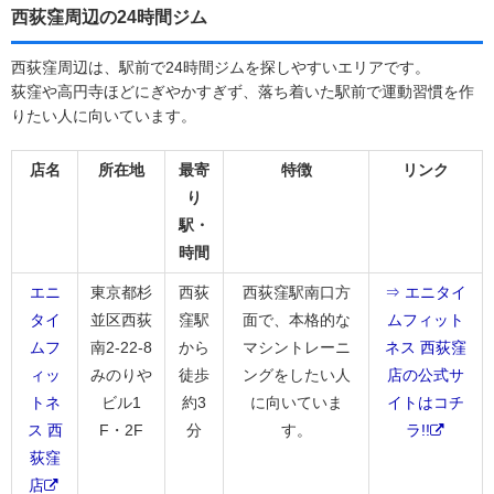
西荻窪周辺の24時間ジム
西荻窪周辺は、駅前で24時間ジムを探しやすいエリアです。
荻窪や高円寺ほどにぎやかすぎず、落ち着いた駅前で運動習慣を作
りたい人に向いています。
店名
所在地
最寄
特徴
リンク
り
駅・
時間
エニ
東京都杉
西荻
西荻窪駅南口方
⇒ エニタイ
タイ
並区西荻
窪駅
面で、本格的な
ムフィット
ムフ
南2-22-8
から
マシントレーニ
ネス 西荻窪
ィッ
みのりや
徒歩
ングをしたい人
店の公式サ
トネ
ビル1
約3
に向いていま
イトはコチ
ス 西
F・2F
分
す。
ラ!!
荻窪
店