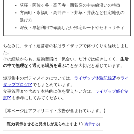
荻窪・阿佐ヶ谷・高円寺・西荻窪の中央線沿いの特徴
方南町・永福町・高井戸・下井草・井荻など住宅地側の
選び方
深夜・早朝利用で確認したい帰宅ルートやセキュリティ
ちなみに、サイト運営者の私はライザップで体づくりを経験しまし
た。
その経験からも、運動習慣は「気合い」だけでは続きにくく、
生活
の中で無理なく通える場所を選ぶこと
が大切だと感じています。
短期集中のボディメイクについては、
ライザップ体験記録
や
ライ
ザップブログ
でもまとめています。
食事管理まで含めて本格的に体を変えたい方は、
ライザップ紹介制
度
も参考にしてみてください。
【本ページはアフィリエイト広告が含まれています。】
目次(表示させると見出しが見られますよ！)
[
表示する
]