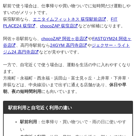
駅前で使う場合は、仕事帰りや買い物ついでに短時間だけ運動しや
すいのがメリットです。
荻窪駅前なら、
エニタイムフィットネス 荻窪駅前店
、
FIT
PLACE24 荻窪
、
chocoZAP 荻窪店
などが候補になります。
阿佐ヶ谷駅前なら、
chocoZAP 阿佐ヶ谷店
や
FASTGYM24 阿佐ヶ
谷店
、高円寺駅前なら
24GYM 高円寺店
や
ジェクサー・ライト
ジム24 高円寺店
などが見やすいです。
一方で、自宅近くで使う場合は、運動を生活の中に入れやすくなり
ます。
方南町・永福町・西永福・浜田山・富士見ヶ丘・上井草・下井草・
井荻などは、中央線沿いまで出ずに通える店舗があり、
休日や早
朝、夜の短時間利用
にも向いています。
駅前利用と自宅近く利用の違い
駅前利用
：仕事帰り・買い物ついで・雨の日に使いやす
い