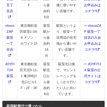
五丁
F
ら徒
後に使いやす
お申込みは
目店
歩約
い店舗です。
コチラ!!
5分
choco
東京都杉並
荻窪
駅前というよ
⇒ chocoZA
ZAP
区荻窪1-34-
駅か
り、荻窪一丁
P 荻窪一丁
荻窪
8 メゾン・
ら徒
目周辺の住宅
目店の入会
一丁
ホワイト1F
歩約
地から通いや
お申込みは
目店
16
すい店舗で
コチラ!!
分
す。
JOYFI
東京都杉並
荻窪
荻窪北口側
⇒ JOYFIT2
T24
区天沼3-11-
駅北
で、マシント
4 荻窪の公
荻窪
2 東洋時計
口か
レーニングを
式サイトは
北口ビル1
ら徒
しっかり行い
コチラ!!
F・2F・3F
歩約
たい人に向い
6分
ています。
荻窪駅周辺で選ぶなら