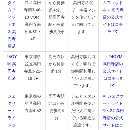
タイ
並区高円
から徒歩
高円寺の間
ムフィット
ムフ
寺南3-46-
約4分、
で、本格マシ
ネス 高円寺
ィッ
10 VORT
新高円寺
ンを使いたい
店の公式サ
トネ
高円寺南
駅から徒
人に向いてい
イトはコチ
ス 高
ビル3F・
歩約9分
ます。
ラ!!
円寺
4F
店
24GY
東京都杉
高円寺駅
高円寺駅北口
⇒ 24GYM
M 高
並区高円
から徒歩
すぐ。駅前で
高円寺店の
円寺
寺北3-22-
約1分
短時間利用し
公式サイト
店
18 3F
たい人に向い
はコチラ!!
ています。
ジェ
東京都杉
高円寺駅
ジムとスタジ
⇒ ジェクサ
クサ
並区高円
北口から
オ機能を使い
ー・ライト
ー・
寺南4-52
徒歩約3
たい人に向い
ジム24 高円
ライ
分
ている駅近型
寺店の公式
トジ
施設です。
サイトはコ