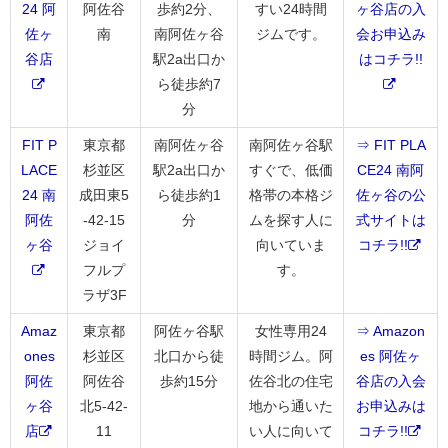
24 阿
阿佐谷
歩約2分、
すい24時間
ヶ谷店の入
佐ヶ
南
南阿佐ヶ谷
ジムです。
会お申込み
谷店
駅2a出口か
はコチラ!!
ら徒歩約7
分
FIT P
東京都
南阿佐ヶ谷
南阿佐ヶ谷駅
⇒ FIT PLA
LACE
杉並区
駅2a出口か
すぐで、低価
CE24 南阿
24 南
成田東5
ら徒歩約1
格帯の本格ジ
佐ヶ谷の公
阿佐
-42-15
分
ムを探す人に
式サイトは
ヶ谷
ジョイ
向いていま
コチラ!!
フルプ
す。
ラザ3F
Amaz
東京都
阿佐ヶ谷駅
女性専用24
⇒ Amazon
ones
杉並区
北口から徒
時間ジム。阿
es 阿佐ヶ
阿佐
阿佐谷
歩約15分
佐谷北の住宅
谷店の入会
ヶ谷
北5-42-
地から通いた
お申込みは
店
11
い人に向いて
コチラ!!