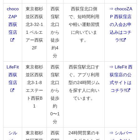
choco
東京都杉
西荻
西荻窪北口側
⇒ chocoZA
ZAP
並区西荻
窪駅
で、短時間利用
P 西荻窪店
西荻
北3-32-1
北口
や軽い運動習慣
の入会お申
窪店
1 ベルエ
から
に向いていま
込みはコチ
アー西荻
徒歩
す。
ラ!!
2F
約4
分
LifeFit
東京都杉
西荻
西荻窪駅北口す
⇒ LifeFit 西
西荻
並区西荻
窪駅
ぐ。アプリ利用
荻窪店の公
窪店
北3-1-8
北口
型の24時間ジム
式サイトは
エステー
から
を探す人に向い
コチラ!!
ト西荻B
徒歩
ています。
1
約
0〜1
分
シル
東京都杉
西荻
24時間営業のキ
⇒ シルバー