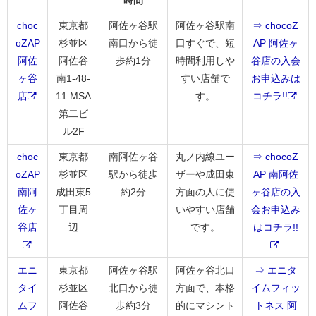
時間
choc
東京都
阿佐ヶ谷駅
阿佐ヶ谷駅南
⇒ chocoZ
oZAP
杉並区
南口から徒
口すぐで、短
AP 阿佐ヶ
阿佐
阿佐谷
歩約1分
時間利用しや
谷店の入会
ヶ谷
南1-48-
すい店舗で
お申込みは
店
11 MSA
す。
コチラ!!
第二ビ
ル2F
choc
東京都
南阿佐ヶ谷
丸ノ内線ユー
⇒ chocoZ
oZAP
杉並区
駅から徒歩
ザーや成田東
AP 南阿佐
南阿
成田東5
約2分
方面の人に使
ヶ谷店の入
佐ヶ
丁目周
いやすい店舗
会お申込み
谷店
辺
です。
はコチラ!!
エニ
東京都
阿佐ヶ谷駅
阿佐ヶ谷北口
⇒ エニタ
タイ
杉並区
北口から徒
方面で、本格
イムフィッ
ムフ
阿佐谷
歩約3分
的にマシント
トネス 阿