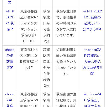
FIT P
東京都杉並
荻窪
荻窪駅北口側
⇒ FIT PLAC
LACE
区天沼3-3-7
駅北
で、低価格帯
E24 荻窪の
24 荻
ライオンズ
口か
の24時間ジム
公式サイト
窪
マンション
ら徒
を探す人に向
はコチラ!!
荻窪駅前1
歩約
いています。
F・B1F
2分
choco
東京都杉並
荻窪
短時間利用や
⇒ chocoZA
ZAP
区上荻1-10-
駅西
軽い運動習慣
P 荻窪店の
荻窪
5 荻窪SGビ
口北
を作りたい人
入会お申込
店
ル1F
側か
に向いていま
みはコチラ!!
ら徒
す。
歩約
2分
choco
東京都杉並
荻窪
荻窪南側の生
⇒ chocoZA
ZAP
区荻窪5-7-9
駅南
活動線で、買
P 荻窪五丁
荻窪
明泰ビルB1
口か
い物や帰宅前
目店の入会