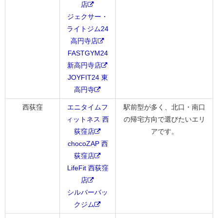
店
ジェクサー・
ライトジム24
高円寺店
FASTGYM24
新高円寺店
JOYFIT24 東
高円寺
西荻窪
エニタイムフ
駅前型が多く、北口・南口
ィットネス 西
の帰宅方向で選びたいエリ
荻窪店
アです。
chocoZAP 西
荻窪店
LifeFit 西荻窪
店
シルバーバッ
クジム