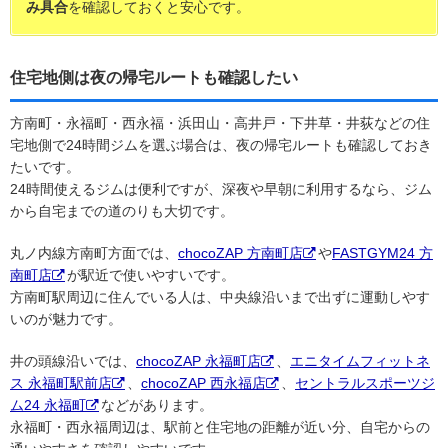
み具合
を確認しておくと安心です。
住宅地側は夜の帰宅ルートも確認したい
方南町・永福町・西永福・浜田山・高井戸・下井草・井荻などの住
宅地側で24時間ジムを選ぶ場合は、夜の帰宅ルートも確認しておき
たいです。
24時間使えるジムは便利ですが、深夜や早朝に利用するなら、ジム
から自宅までの道のりも大切です。
丸ノ内線方南町方面では、
chocoZAP 方南町店
や
FASTGYM24 方
南町店
が駅近で使いやすいです。
方南町駅周辺に住んでいる人は、中央線沿いまで出ずに運動しやす
いのが魅力です。
井の頭線沿いでは、
chocoZAP 永福町店
、
エニタイムフィットネ
ス 永福町駅前店
、
chocoZAP 西永福店
、
セントラルスポーツジ
ム24 永福町
などがあります。
永福町・西永福周辺は、駅前と住宅地の距離が近い分、自宅からの