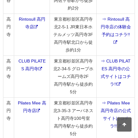
谷
阿佐ヶ谷駅から徒歩
約2分
高
Rintosull 高円
東京都杉並区高円寺
⇒ Rintosull 高
円
寺店
北2-5-1 JR東日本ホ
円寺店の体験会
寺
テルメッツ高円寺3F
予約はコチラ!!
高円寺駅北口から徒
歩約1分
高
CLUB PILATE
東京都杉並区高円寺
⇒ CLUB PILAT
円
S 高円寺
北2-34-5 グローブホ
ES 高円寺の公
寺
ームズ高円寺2F
式サイトはコチ
高円寺駅から徒歩約
ラ!!
5分
高
Pilates Mee 高
東京都杉並区高円寺
⇒ Pilates Mee
円
円寺店
北3-35-3 アーバネス
高円寺店の公式
寺
ト高円寺100号室
サイトはコチ
高円寺駅から徒歩約
ラ!!
5分