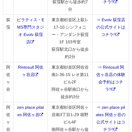
荻窪駅から徒歩約7
チラ!!
分
荻
ピラティス・E
東京都杉並区上荻1-
⇒ Evolv 荻窪店
窪
MS専門スタジ
17-10 シンフォニ
の公式サイトは
オ Evolv 荻窪
ー・アンダンテ荻窪
コチラ!!
店
1F 103号室
荻窪駅北口から徒歩
約2分
阿
Rintosull 阿佐
東京都杉並区阿佐谷
⇒ Rintosull 阿
佐
ヶ谷店
南1-36-15 レオ第11
佐ヶ谷店の体験
ヶ
ビル2F
会予約はコチ
谷
阿佐ヶ谷駅南口から
ラ!!
徒歩約3分
阿
zen place pilat
東京都杉並区阿佐ヶ
⇒ zen place pil
佐
es 阿佐ヶ谷
谷南3丁目1-29 堀野
ates 阿佐ヶ谷の
ヶ
ビル4F
公式サイトはコ
谷
南阿佐ヶ谷駅から徒
チラ!!