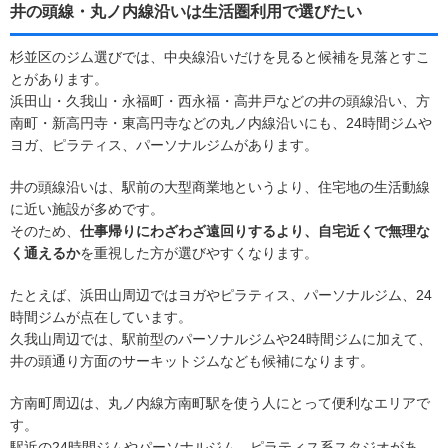
井の頭線・丸ノ内線沿いは生活圏利用で選びたい
杉並区のジム選びでは、中央線沿いだけを見ると候補を見落とすこ
とがあります。
浜田山・久我山・永福町・西永福・高井戸などの井の頭線沿い、方
南町・新高円寺・東高円寺などの丸ノ内線沿いにも、24時間ジムや
ヨガ、ピラティス、パーソナルジムがあります。
井の頭線沿いは、駅前の大型商業地というより、住宅地の生活動線
に近い施設が多めです。
そのため、
仕事帰りにわざわざ遠回りするより、自宅近くで無理な
く通えるか
を重視した方が選びやすくなります。
たとえば、浜田山周辺ではヨガやピラティス、パーソナルジム、24
時間ジムが点在しています。
久我山周辺では、駅前型のパーソナルジムや24時間ジムに加えて、
井の頭通り方面のサーキットジムなども候補になります。
方南町周辺は、丸ノ内線方南町駅を使う人にとって便利なエリアで
す。
駅近の24時間ジムやパーソナルジム、ピラティス系スタジオがあ