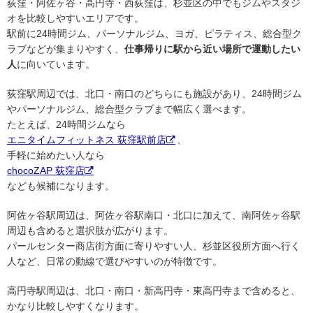
荻窪・阿佐ヶ谷・高円寺・西荻窪は、杉並区の中でもジムやスタジ
オを比較しやすいエリアです。
駅前に24時間ジム、パーソナルジム、ヨガ、ピラティス、総合型ク
ラブなどが集まりやすく、
仕事帰りに駅から近い場所で運動したい
人
に向いています。
荻窪駅周辺では、北口・南口のどちらにも施設があり、24時間ジム
やパーソナルジム、総合型クラブまで幅広く選べます。
たとえば、24時間ジムなら
エニタイムフィットネス 荻窪駅前店
、
手軽に始めたい人なら
chocoZAP 荻窪店
なども候補になります。
阿佐ヶ谷駅周辺は、阿佐ヶ谷駅南口・北口に加えて、南阿佐ヶ谷駅
周辺も含めると選択肢が広がります。
パールセンター商店街方面に寄りやすい人、杉並区役所方面へ行く
人など、日常の動線で選びやすいのが特徴です。
高円寺駅周辺は、北口・南口・新高円寺・東高円寺まで含めると、
かなり比較しやすくなります。