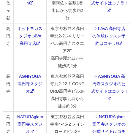
佐
N
南阿佐ヶ谷駅1番
式サイトはコチラ!!
ヶ
出口から徒歩約2
谷
分
高
ホットヨガス
東京都杉並区高円
⇒ LAVA 高円寺店
円
タジオLAVA
寺北2-21-4 リリー
の体験レッスン予
寺
高円寺店
ベル高円寺スクエ
約はコチラ!!
ア2F
高円寺駅北口から
徒歩約2分
高
AGNIYOGA
東京都杉並区高円
⇒ AGNIYOGA 高
円
高円寺スタジ
寺北2-22-1 CONC
円寺スタジオの公
寺
オ
ORD高円寺ビル3F
式サイトはコチラ!!
高円寺駅北口から
徒歩約3分
高
NATURAglam
東京都杉並区高円
⇒ NATURAglam
円
高円寺スタジ
寺南4-45-2 メイン
高円寺スタジオの
寺
オ
ロードビル3F
公式サイトはコチ