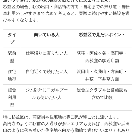
杉並区の場合、駅の出口・商店街の方向・自宅までの帰り道・自転
車利用のしやすさまで含めて考えると、実際に続けやすい施設を選
びやすくなります。
タイ
向いている人
杉並区で見たいポイント
プ
駅前
仕事帰りに寄りたい人
荻窪・阿佐ヶ谷・高円寺・
型
西荻窪の駅近店舗
住宅
自宅近くで続けたい人
浜田山・久我山・方南町・
地型
井荻・下井草方面
複合
ジム以外にヨガやプー
総合型クラブや公営施設も
利用
ルも使いたい人
含めて比較
型
特に杉並区は、商店街や住宅地の雰囲気が駅ごとに違います。
高円寺のように駅前の人通りが多いエリアもあれば、西荻窪や浜田
山のように落ち着いた住宅地へ向かう動線で選びたいエリアもあり