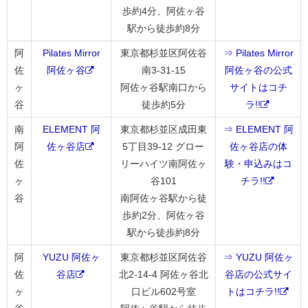
歩約4分、阿佐ヶ谷
駅から徒歩約8分
阿
Pilates Mirror
東京都杉並区阿佐谷
⇒ Pilates Mirror
佐
阿佐ヶ谷
南3-31-15
阿佐ヶ谷の公式
ヶ
阿佐ヶ谷駅南口から
サイトはコチ
谷
徒歩約5分
ラ!!
南
ELEMENT 阿
東京都杉並区成田東
⇒ ELEMENT 阿
阿
佐ヶ谷店
5丁目39-12 グロー
佐ヶ谷店の体
佐
リーハイツ南阿佐ヶ
験・申込みはコ
ヶ
谷101
チラ!!
谷
南阿佐ヶ谷駅から徒
歩約2分、阿佐ヶ谷
駅から徒歩約8分
阿
YUZU 阿佐ヶ
東京都杉並区阿佐谷
⇒ YUZU 阿佐ヶ
佐
谷店
北2-14-4 阿佐ヶ谷北
谷店の公式サイ
ヶ
口ビル602号室
トはコチラ!!