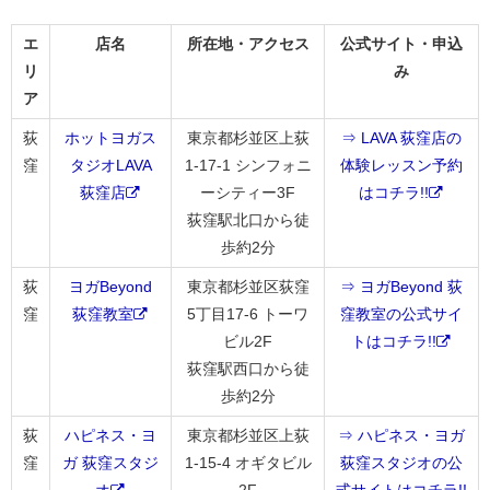
エ
店名
所在地・アクセス
公式サイト・申込
リ
み
ア
荻
ホットヨガス
東京都杉並区上荻
⇒ LAVA 荻窪店の
窪
タジオLAVA
1-17-1 シンフォニ
体験レッスン予約
荻窪店
ーシティー3F
はコチラ!!
荻窪駅北口から徒
歩約2分
荻
ヨガBeyond
東京都杉並区荻窪
⇒ ヨガBeyond 荻
窪
荻窪教室
5丁目17-6 トーワ
窪教室の公式サイ
ビル2F
トはコチラ!!
荻窪駅西口から徒
歩約2分
荻
ハピネス・ヨ
東京都杉並区上荻
⇒ ハピネス・ヨガ
窪
ガ 荻窪スタジ
1-15-4 オギタビル
荻窪スタジオの公