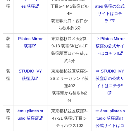
窪
es 荻窪
丁目5-4 MS荻窪ビル
ates 荻窪の公式
4F
サイトはコチ
荻窪駅北口・西口か
ラ!!
ら徒歩約5分
荻
Pilates Mirror
東京都杉並区天沼3-
⇒ Pilates Mirror
窪
荻窪
9-13 荻窪SKビル1F
荻窪の公式サイ
荻窪駅西口から徒歩
トはコチラ!!
約4分
荻
STUDIO IVY
東京都杉並区荻窪5-
⇒ STUDIO IVY
窪
荻窪店
26-2 リーガランド荻
荻窪店の公式サ
窪402
イトはコチラ!!
荻窪駅から徒歩約2
分
荻
ému pilates st
東京都杉並区荻窪3-
⇒ ému pilates s
窪
udio 荻窪店
47-21 荻窪3丁目シ
tudio 荻窪店の
ティハウス102
公式サイトはコ