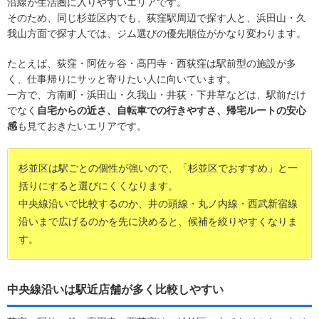
沿線が生活圏に入りやすいエリアです。
そのため、同じ杉並区内でも、荻窪駅周辺で探す人と、浜田山・久
我山方面で探す人では、ジム選びの優先順位がかなり変わります。
たとえば、荻窪・阿佐ヶ谷・高円寺・西荻窪は駅前型の施設が多
く、仕事帰りにサッと寄りたい人に向いています。
一方で、方南町・浜田山・久我山・井荻・下井草などは、駅前だけ
でなく
自宅からの近さ、自転車での行きやすさ、帰宅ルートの安心
感
も見ておきたいエリアです。
杉並区は駅ごとの個性が強いので、「杉並区でおすすめ」と一
括りにすると選びにくくなります。
中央線沿いで比較するのか、井の頭線・丸ノ内線・西武新宿線
沿いまで広げるのかを先に決めると、候補を絞りやすくなりま
す。
中央線沿いは駅近店舗が多く比較しやすい