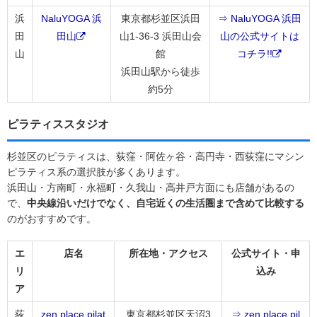
浜
NaluYOGA 浜
東京都杉並区浜田
⇒ NaluYOGA 浜田
田
田山
山1-36-3 浜田山会
山の公式サイトは
山
館
コチラ!!
浜田山駅から徒歩
約5分
ピラティススタジオ
杉並区のピラティスは、荻窪・阿佐ヶ谷・高円寺・西荻窪にマシン
ピラティス系の選択肢が多くあります。
浜田山・方南町・永福町・久我山・高井戸方面にも店舗があるの
で、
中央線沿いだけでなく、自宅近くの生活圏まで含めて比較する
のがおすすめです。
エ
店名
所在地・アクセス
公式サイト・申
リ
込み
ア
荻
zen place pilat
東京都杉並区天沼3
⇒ zen place pil