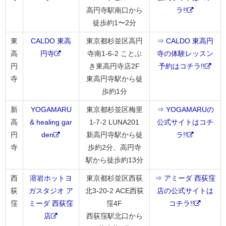
高円寺駅南口から
ラ!!
徒歩約1〜2分
東
CALDO 東高
東京都杉並区高円
⇒ CALDO 東高円
高
円寺
寺南1-6-2 ことぶ
寺の体験レッスン
円
き東高円寺店2F
予約はコチラ!!
寺
東高円寺駅から徒
歩約1分
新
YOGAMARU
東京都杉並区梅里
⇒ YOGAMARUの
高
& healing gar
1-7-2 LUNA201
公式サイトはコチ
円
den
新高円寺駅から徒
ラ!!
寺
歩約2分、高円寺
駅から徒歩約13分
西
溶岩ホットヨ
東京都杉並区西荻
⇒ アミーダ 西荻窪
荻
ガスタジオ ア
北3-20-2 ACE西荻
店の公式サイトは
窪
ミーダ 西荻窪
窪4F
コチラ!!
店
西荻窪駅北口から