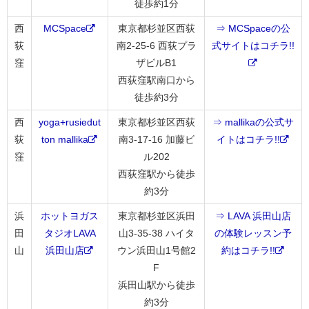
徒歩約1分
西
MCSpace
東京都杉並区西荻
⇒ MCSpaceの公
荻
南2-25-6 西荻プラ
式サイトはコチラ!!
窪
ザビルB1
西荻窪駅南口から
徒歩約3分
西
yoga+rusiedut
東京都杉並区西荻
⇒ mallikaの公式サ
荻
ton mallika
南3-17-16 加藤ビ
イトはコチラ!!
窪
ル202
西荻窪駅から徒歩
約3分
浜
ホットヨガス
東京都杉並区浜田
⇒ LAVA 浜田山店
田
タジオLAVA
山3-35-38 ハイタ
の体験レッスン予
山
浜田山店
ウン浜田山1号館2
約はコチラ!!
F
浜田山駅から徒歩
約3分