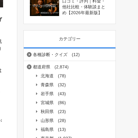
口コミ・評判｜料金・
他社比較・体験談まと
め【2026年最新版】
げ
カテゴリー
曳
り
各種診断・クイズ
(12)
都道府県
(2,874)
は
北海道
(78)
青森県
(32)
・
岩手県
(43)
宮城県
(86)
秋田県
(23)
山形県
(28)
が
福島県
(13)