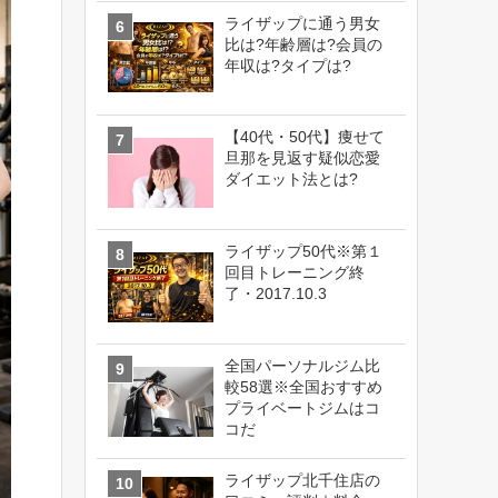
ライザップに通う男女
比は?年齢層は?会員の
年収は?タイプは?
【40代・50代】痩せて
旦那を見返す疑似恋愛
ダイエット法とは?
ライザップ50代※第１
回目トレーニング終
了・2017.10.3
全国パーソナルジム比
較58選※全国おすすめ
プライベートジムはコ
コだ
ライザップ北千住店の