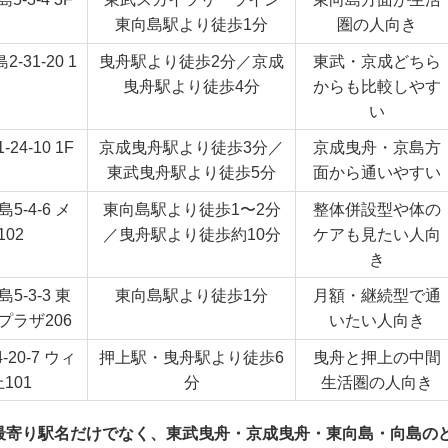
東向島駅より徒歩1分
圏の人向き
31-20 1
曳舟駅より徒歩2分／京成
東武・京成どちら
曳舟駅より徒歩4分
からも比較しやす
い
4-10 1F
京成曳舟駅より徒歩3分／
京成曳舟・京島方
東武曳舟駅より徒歩5分
面から通いやすい
-4-6 メ
東向島駅より徒歩1〜2分
整体併設型や体の
02
／曳舟駅より徒歩約10分
ケアも見たい人向
き
-3-3 東
東向島駅より徒歩1分
月額・継続型で通
ラザ206
いたい人向き
20-7 ウィ
押上駅・曳舟駅より徒歩6
曳舟と押上の中間
101
分
生活圏の人向き
最寄り駅名だけでなく、東武曳舟・京成曳舟・東向島・向島の