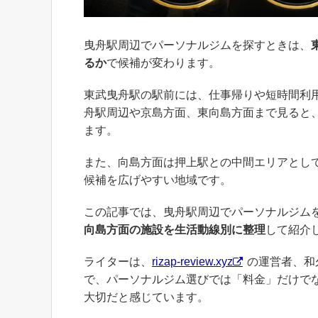
曳舟駅周辺でパーソナルジムを探すときは、
るか
で候補が変わります。
東武曳舟駅の駅前には、仕事帰りや短時間利
舟駅周辺や京島方面、東向島方面まで見ると
ます。
また、向島方面は押上駅との中間エリアとし
候補を広げやすい地域です。
この記事では、曳舟駅周辺でパーソナルジム
向島方面の施設を生活動線別に整理
して紹介
ライターは、
rizap-review.xyz
の運営者、和
で、パーソナルジム選びでは「料金」だけで
大切だと感じています。