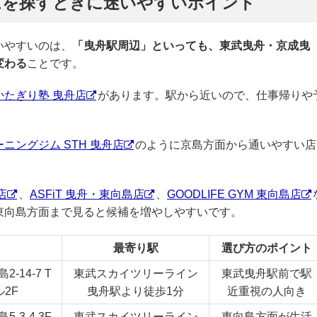
ムを探すときに迷いやすいポイント
いやすいのは、
「曳舟駅周辺」といっても、東武曳舟・京成曳
変わる
ことです。
かたぎり塾 曳舟店
があります。駅から近いので、仕事帰りや
ニングジム STH 曳舟店
のように京島方面から通いやすい店
店
、
ASFiT 曳舟・東向島店
、
GOODLIFE GYM 東向島店
東向島方面まで見ると候補を増やしやすいです。
最寄り駅
選び方のポイント
-14-7 T
東武スカイツリーライン
東武曳舟駅前で駅
2F
曳舟駅より徒歩1分
近重視の人向き
-3-4 3F
東武スカイツリーライン
東向島方面が生活