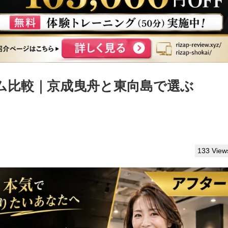
ム比較｜京成曳舟と東向島で選ぶ
133 View