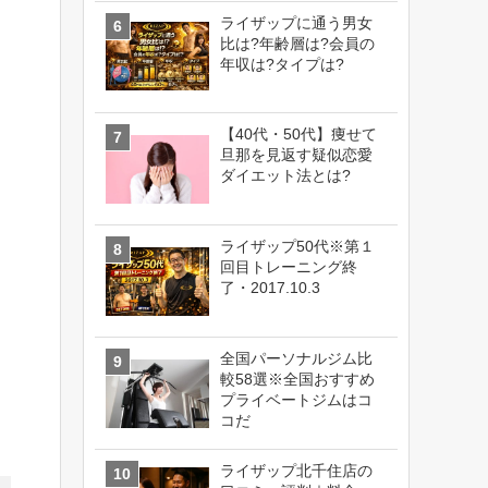
ライザップに通う男女
比は?年齢層は?会員の
年収は?タイプは?
【40代・50代】痩せて
旦那を見返す疑似恋愛
ダイエット法とは?
ライザップ50代※第１
回目トレーニング終
了・2017.10.3
全国パーソナルジム比
較58選※全国おすすめ
プライベートジムはコ
コだ
ライザップ北千住店の