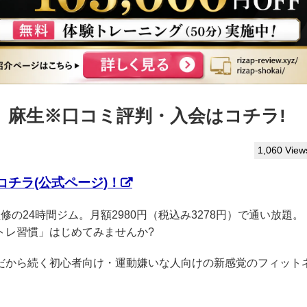
ぷ】麻生※口コミ評判・入会はコチラ!
1,060 View
チラ(公式ページ)！
P監修の24時間ジム。月額2980円（税込み3278円）で通い放題。
トレ習慣」はじめてみませんか?
クだから続く初心者向け・運動嫌いな人向けの新感覚のフィット