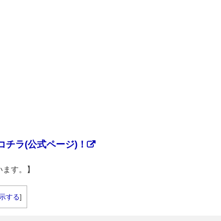
チラ(公式ページ)！
います。】
示する
]