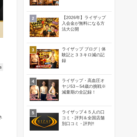
【2026年】ライザップ
入会金が無料になる方
法大公開
ライザップ ブログ｜体
験記と３３キロ減の記
録
s
ライザップ・高血圧オ
ヤジ53～54歳の挑戦※
減量期の全記録！
ライザップ４５人の口
ネ
コミ・評判＆全国店舗
別口コミ・評判!!