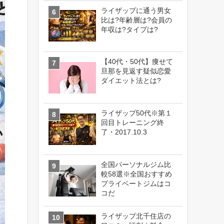
ライザップに通う男女
比は?年齢層は?会員の
年収は?タイプは?
【40代・50代】痩せて
旦那を見返す疑似恋愛
ダイエット法とは?
ライザップ50代※第１
回目トレーニング終
了・2017.10.3
全国パーソナルジム比
較58選※全国おすすめ
プライベートジムはコ
コだ
ライザップ北千住店の