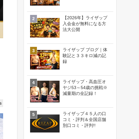
【2026年】ライザップ
入会金が無料になる方
法大公開
ライザップ ブログ｜体
験記と３３キロ減の記
録
ライザップ・高血圧オ
ヤジ53～54歳の挑戦※
減量期の全記録！
s
ライザップ４５人の口
コミ・評判＆全国店舗
別口コミ・評判!!