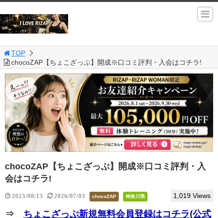
TOP
chocoZAP【ちょこざっぷ】開成※口コミ評判・入会はコチラ!
chocoZAP【ちょこざっぷ】開成※口コミ評判・入
会はコチラ!
1,019 Views
2023/08/13
2026/07/03
chocoZAP
神奈川県
⇒
ちょこざっぷ新規無料会員登録はコチラ(公式