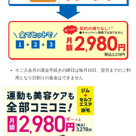
※ご入会月の退会手続きの締日は毎月10日、翌月までのご利
用となり日割りの返金はできません