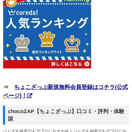
⇒
ちょこざっぷ新規無料会員登録はコチラ(公式
ページ)！
chocoZAP【ちょこざっぷ】口コミ・評判・体験
談
ジムでも自宅でもアプリにおまかせ！ジムでも自宅でもアプリにお