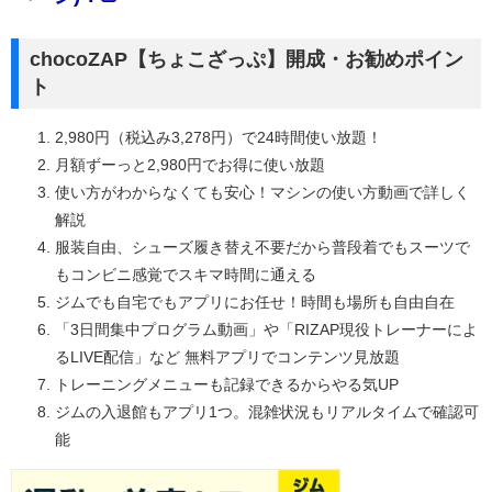
chocoZAP【ちょこざっぷ】開成・お勧めポイン
ト
2,980円（税込み3,278円）で24時間使い放題！
月額ずーっと2,980円でお得に使い放題
使い方がわからなくても安心！マシンの使い方動画で詳しく
解説
服装自由、シューズ履き替え不要だから普段着でもスーツで
もコンビニ感覚でスキマ時間に通える
ジムでも自宅でもアプリにお任せ！時間も場所も自由自在
「3日間集中プログラム動画」や「RIZAP現役トレーナーによ
るLIVE配信」など 無料アプリでコンテンツ見放題
トレーニングメニューも記録できるからやる気UP
ジムの入退館もアプリ1つ。混雑状況もリアルタイムで確認可
能