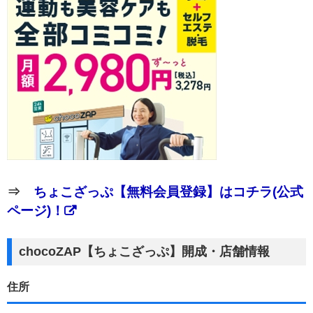
⇒
ちょこざっぷ【無料会員登録】はコチラ(公式
ページ)！
chocoZAP【ちょこざっぷ】開成・店舗情報
住所