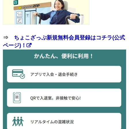
⇒
ちょこざっぷ新規無料会員登録はコチラ(公式
ページ)！