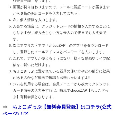
料会員登録」をします。
画面が切り替わりますので、メールに認証コードが届きます
から６桁の認証コードを入力してぽちッ!
次に個人情報を入力します。
入会する場合は、クレジットカードの情報を入力することに
なりますが、即入会しない方は未入力で後日でも大丈夫で
す。
次にアプリストアで「chocoZAP」のアプリをダウンロード
し、登録したメールアドレスとパスワードを入力します。
これで、アプリが使えるようになり、様々な動画やライブ配
信をご覧いただけます。
ちょこざっぷに置かれている器具の使い方やどの部分に効果
があるのかなど動画で確認も出来ちゃいますよ!!
ジムを利用する場合は、会員メニューから改めてクレジット
カード情報の入力をすれば、晴れてchocoZAP【ちょこざっ
ぷ】有料会員となります。
⇒
ちょこざっぷ【無料会員登録】はコチラ(公式
ページ)！