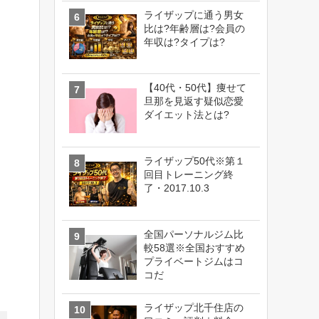
ライザップに通う男女
比は?年齢層は?会員の
年収は?タイプは?
【40代・50代】痩せて
旦那を見返す疑似恋愛
ダイエット法とは?
ライザップ50代※第１
回目トレーニング終
了・2017.10.3
全国パーソナルジム比
較58選※全国おすすめ
プライベートジムはコ
コだ
ライザップ北千住店の