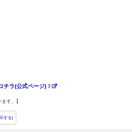
チラ(公式ページ)！
います。】
示する
]