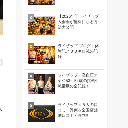
【2026年】ライザップ
入会金が無料になる方
法大公開
ライザップ ブログ｜体
験記と３３キロ減の記
録
s
ライザップ・高血圧オ
ヤジ53～54歳の挑戦※
減量期の全記録！
ライザップ４５人の口
ネ
コミ・評判＆全国店舗
別口コミ・評判!!