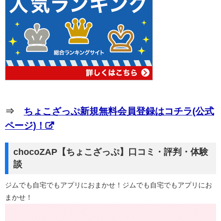
⇒
ちょこざっぷ新規無料会員登録はコチラ(公式
ページ)！
chocoZAP【ちょこざっぷ】口コミ・評判・体験
談
ジムでも自宅でもアプリにおまかせ！ジムでも自宅でもアプリにお
まかせ！