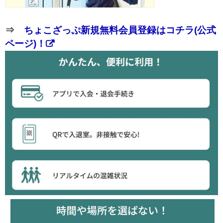
⇒
ちょこざっぷ新規無料会員登録はコチラ(公式
ページ)！