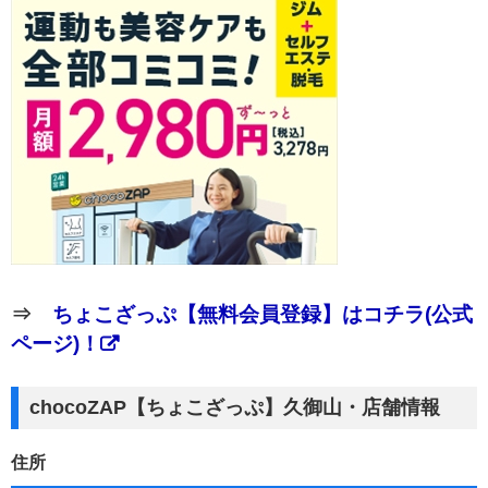
⇒
ちょこざっぷ【無料会員登録】はコチラ(公式
ページ)！
chocoZAP【ちょこざっぷ】久御山・店舗情報
住所