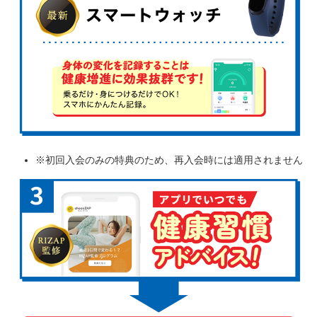
※初回入会のみの特典のため、再入会時には適用されません