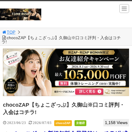
TOP
chocoZAP【ちょこざっぷ】久御山※口コミ評判・入会はコチ
ラ!
chocoZAP【ちょこざっぷ】久御山※口コミ評判・
入会はコチラ!
1,158 Views
2023/06/23
2026/07/03
chocoZAP
京都府