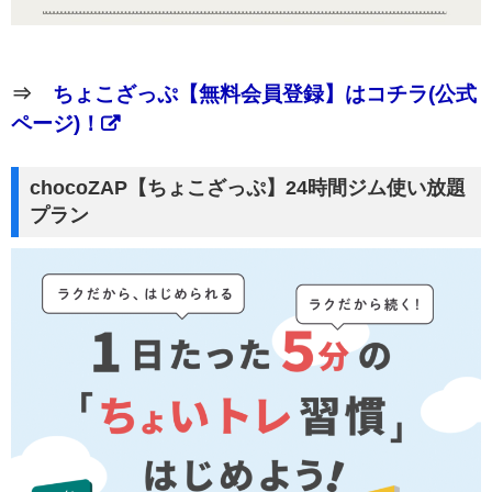
⇒
ちょこざっぷ【無料会員登録】はコチラ(公式
ページ)！
chocoZAP【ちょこざっぷ】24時間ジム使い放題
プラン