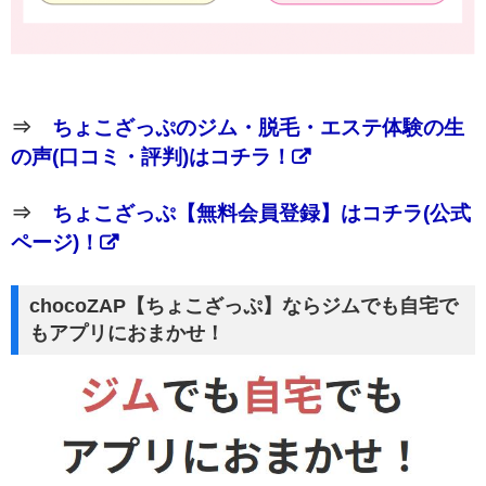
⇒
ちょこざっぷのジム・脱毛・エステ体験の生
の声(口コミ・評判)はコチラ！
⇒
ちょこざっぷ【無料会員登録】はコチラ(公式
ページ)！
chocoZAP【ちょこざっぷ】ならジムでも自宅で
もアプリにおまかせ！