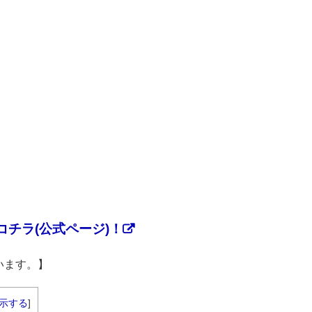
チラ(公式ページ)！
います。】
示する
]