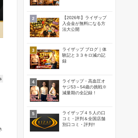
【2026年】ライザップ
入会金が無料になる方
法大公開
ライザップ ブログ｜体
験記と３３キロ減の記
録
s
ライザップ・高血圧オ
ヤジ53～54歳の挑戦※
減量期の全記録！
ライザップ４５人の口
コミ・評判＆全国店舗
別口コミ・評判!!
ネ