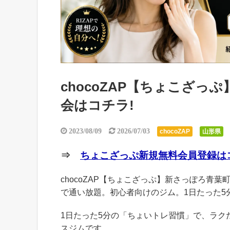
chocoZAP【ちょこざ
会はコチラ!
2023/08/09
2026/07/03
chocoZAP
山形県
⇒
ちょこざっぷ新規無料会員登録はコ
chocoZAP【ちょこざっぷ】新さっぽろ青葉町
で通い放題。初心者向けのジム。1日たった5
1日たった5分の「ちょいトレ習慣」で、ラ
スジムです