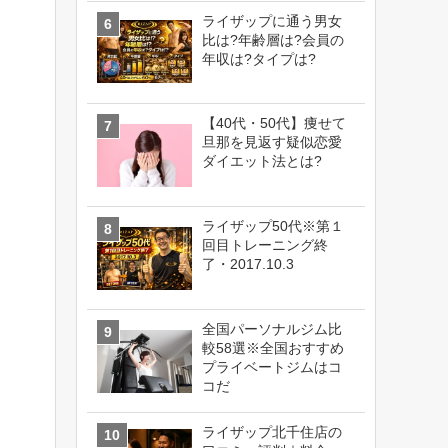
ライザップに通う男女
比は?年齢層は?会員の
年収は?タイプは?
【40代・50代】痩せて
旦那を見返す疑似恋愛
ダイエット法とは?
ライザップ50代※第１
回目トレーニング終
了・2017.10.3
全国パーソナルジム比
較58選※全国おすすめ
プライベートジムはコ
コだ
ライザップ北千住店の