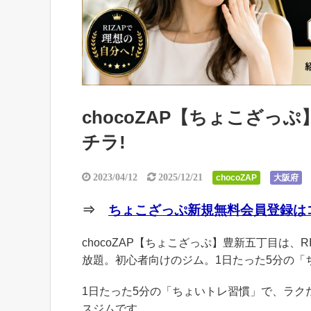
chocoZAP【ちょこざ
チラ!
2023/04/12
2025/12/21
chocoZAP
大阪府
⇒
ちょこざっぷ新規無料会員登録はコ
chocoZAP【ちょこざっぷ】豊新五丁目は、R
放題。初心者向けのジム。1日たった5分の「
1日たった5分の「ちょいトレ習慣」で、ラ
スジムです