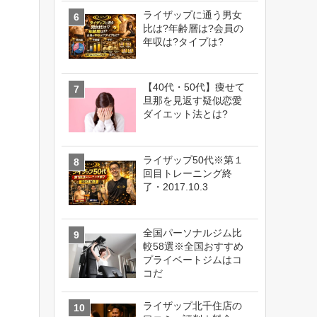
ライザップに通う男女
比は?年齢層は?会員の
年収は?タイプは?
【40代・50代】痩せて
旦那を見返す疑似恋愛
ダイエット法とは?
ライザップ50代※第１
回目トレーニング終
了・2017.10.3
全国パーソナルジム比
較58選※全国おすすめ
プライベートジムはコ
コだ
ライザップ北千住店の