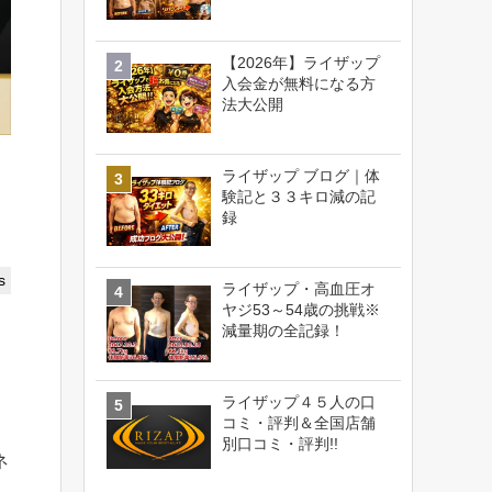
【2026年】ライザップ
入会金が無料になる方
法大公開
ライザップ ブログ｜体
験記と３３キロ減の記
録
s
ライザップ・高血圧オ
ヤジ53～54歳の挑戦※
減量期の全記録！
ライザップ４５人の口
コミ・評判＆全国店舗
別口コミ・評判!!
ネ