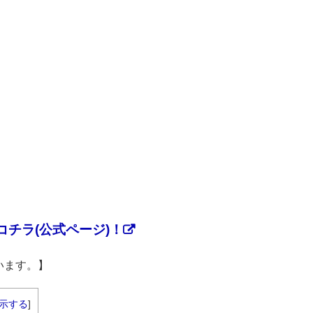
チラ(公式ページ)！
います。】
示する
]