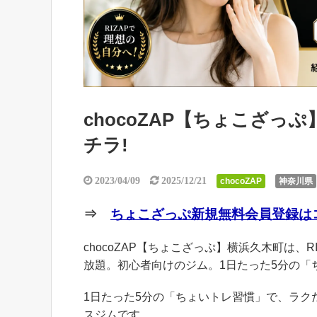
chocoZAP【ちょこざ
チラ!
2023/04/09
2025/12/21
chocoZAP
神奈川県
⇒
ちょこざっぷ新規無料会員登録はコ
chocoZAP【ちょこざっぷ】横浜久木町は、R
放題。初心者向けのジム。1日たった5分の「
1日たった5分の「ちょいトレ習慣」で、ラ
スジムです