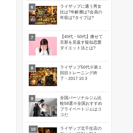
ライザップに通う男女
比は?年齢層は?会員の
年収は?タイプは?
【40代・50代】痩せて
旦那を見返す疑似恋愛
ダイエット法とは?
ライザップ50代※第１
回目トレーニング終
了・2017.10.3
全国パーソナルジム比
較58選※全国おすすめ
プライベートジムはコ
コだ
ライザップ北千住店の