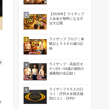
【2026年】ライザップ
入会金が無料になる方
法大公開
ライザップ ブログ｜体
験記と３３キロ減の記
録
s
ライザップ・高血圧オ
ヤジ53～54歳の挑戦※
減量期の全記録！
ライザップ４５人の口
コミ・評判＆全国店舗
別口コミ・評判!!
ネ