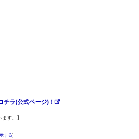
チラ(公式ページ)！
います。】
示する
]