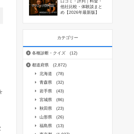
口コミ・評判｜料金・
他社比較・体験談まと
め【2026年最新版】
カテゴリー
各種診断・クイズ
(12)
都道府県
(2,872)
北海道
(78)
青森県
(32)
岩手県
(43)
を
宮城県
(86)
秋田県
(23)
山形県
(26)
福島県
(13)
Z