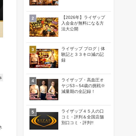
【2026年】ライザップ
入会金が無料になる方
法大公開
ライザップ ブログ｜体
験記と３３キロ減の記
録
s
ライザップ・高血圧オ
ヤジ53～54歳の挑戦※
減量期の全記録！
ライザップ４５人の口
コミ・評判＆全国店舗
別口コミ・評判!!
ネ