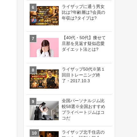
ライザップに通う男女
比は?年齢層は?会員の
年収は?タイプは?
【40代・50代】痩せて
旦那を見返す疑似恋愛
ダイエット法とは?
ライザップ50代※第１
回目トレーニング終
了・2017.10.3
全国パーソナルジム比
較58選※全国おすすめ
プライベートジムはコ
コだ
ライザップ北千住店の