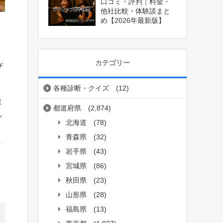
口コミ・評判｜料金・
他社比較・体験談まと
め【2026年最新版】
カテゴリー
ザ
各種診断・クイズ
(12)
ま
都道府県
(2,874)
し
北海道
(78)
青森県
(32)
岩手県
(43)
宮城県
(86)
秋田県
(23)
山形県
(28)
福島県
(13)