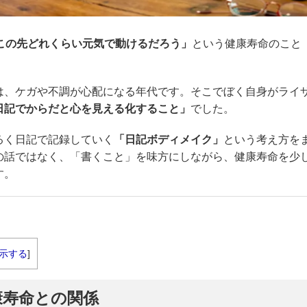
この先どれくらい元気で動けるだろう」
という健康寿命のこと
は、ケガや不調が心配になる年代です。そこでぼく自身がライ
日記でからだと心を見える化すること」
でした。
るく日記で記録していく
「日記ボディメイク」
という考え方を
の話ではなく、「書くこと」を味方にしながら、健康寿命を少
す。
示する
]
康寿命との関係