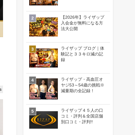
【2026年】ライザップ
入会金が無料になる方
法大公開
ライザップ ブログ｜体
験記と３３キロ減の記
録
ライザップ・高血圧オ
ヤジ53～54歳の挑戦※
s
減量期の全記録！
ライザップ４５人の口
コミ・評判＆全国店舗
別口コミ・評判!!