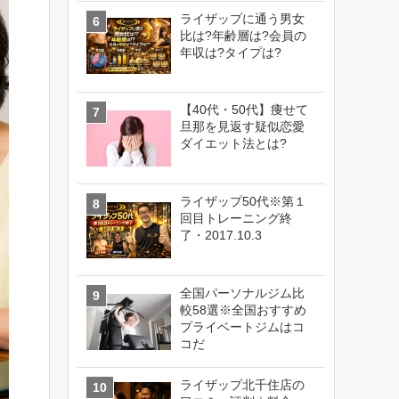
ライザップに通う男女
比は?年齢層は?会員の
年収は?タイプは?
【40代・50代】痩せて
旦那を見返す疑似恋愛
ダイエット法とは?
ライザップ50代※第１
回目トレーニング終
了・2017.10.3
全国パーソナルジム比
較58選※全国おすすめ
プライベートジムはコ
コだ
ライザップ北千住店の