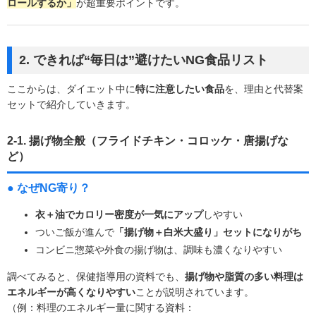
ロールするか」
が超重要ポイントです。
2. できれば“毎日は”避けたいNG食品リスト
ここからは、ダイエット中に
特に注意したい食品
を、理由と代替案
セットで紹介していきます。
2-1. 揚げ物全般（フライドチキン・コロッケ・唐揚げな
ど）
● なぜNG寄り？
衣＋油でカロリー密度が一気にアップ
しやすい
ついご飯が進んで
「揚げ物＋白米大盛り」セットになりがち
コンビニ惣菜や外食の揚げ物は、調味も濃くなりやすい
調べてみると、保健指導用の資料でも、
揚げ物や脂質の多い料理は
エネルギーが高くなりやすい
ことが説明されています。
（例：料理のエネルギー量に関する資料：