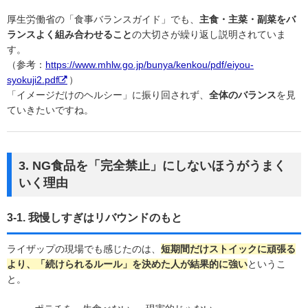
厚生労働省の「食事バランスガイド」でも、
主食・主菜・副菜をバ
ランスよく組み合わせること
の大切さが繰り返し説明されていま
す。
（参考：
https://www.mhlw.go.jp/bunya/kenkou/pdf/eiyou-
syokuji2.pdf
）
「イメージだけのヘルシー」に振り回されず、
全体のバランス
を見
ていきたいですね。
3. NG食品を「完全禁止」にしないほうがうまく
いく理由
3-1. 我慢しすぎはリバウンドのもと
ライザップの現場でも感じたのは、
短期間だけストイックに頑張る
より、「続けられるルール」を決めた人が結果的に強い
というこ
と。