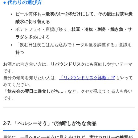
● 代わりの選び方
ビール何杯も→
最初の1〜2杯だけにして、その後はお茶や炭
酸水に切り替える
ポテトフライ・唐揚げ祭り→
枝豆・冷奴・刺身・焼き魚・サ
ラダ
を多めにする
「飲む日は夜ごはんも込みでトータル量を調整する」意識を
持つ
お酒との向き合い方は、
リバウンドリスク
にも直結しやすいテーマ
です。
自分の傾向を知りたい人は、
「リバウンドリスク診断」
もやって
みてください。
「飲み会の翌日に暴食しがち…」
など、クセが見えてくる人も多い
です。
2-7. 「ヘルシーそう」で油断しがちな食品
最後に、
一見ヘルシーそうに見えるけれど、実はカロリーや糖質が