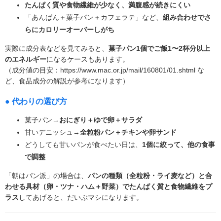
たんぱく質や食物繊維が少なく、満腹感が続きにくい
「あんぱん＋菓子パン＋カフェラテ」など、
組み合わせでさ
らにカロリーオーバーしがち
実際に成分表などを見てみると、
菓子パン1個でご飯1〜2杯分以上
のエネルギー
になるケースもあります。
（成分値の目安：https://www.mac.or.jp/mail/160801/01.shtml な
ど、食品成分の解説が参考になります）
● 代わりの選び方
菓子パン→
おにぎり＋ゆで卵＋サラダ
甘いデニッシュ→
全粒粉パン＋チキンや卵サンド
どうしても甘いパンが食べたい日は、
1個に絞って、他の食事
で調整
「朝はパン派」の場合は、
パンの種類（全粒粉・ライ麦など）と合
わせる具材（卵・ツナ・ハム＋野菜）でたんぱく質と食物繊維をプ
ラス
してあげると、だいぶマシになります。