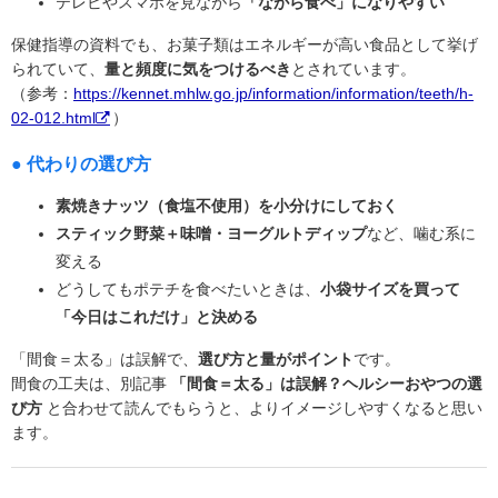
テレビやスマホを見ながら
「ながら食べ」になりやすい
保健指導の資料でも、お菓子類はエネルギーが高い食品として挙げ
られていて、
量と頻度に気をつけるべき
とされています。
（参考：
https://kennet.mhlw.go.jp/information/information/teeth/h-
02-012.html
）
● 代わりの選び方
素焼きナッツ（食塩不使用）を小分けにしておく
スティック野菜＋味噌・ヨーグルトディップ
など、噛む系に
変える
どうしてもポテチを食べたいときは、
小袋サイズを買って
「今日はこれだけ」と決める
「間食＝太る」は誤解で、
選び方と量がポイント
です。
間食の工夫は、別記事
「間食＝太る」は誤解？ヘルシーおやつの選
び方
と合わせて読んでもらうと、よりイメージしやすくなると思い
ます。