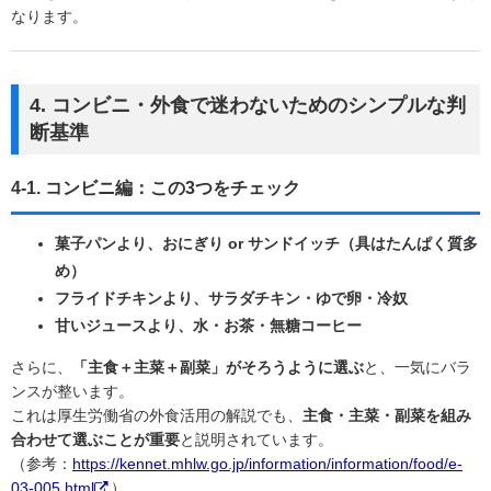
なります。
4. コンビニ・外食で迷わないためのシンプルな判
断基準
4-1. コンビニ編：この3つをチェック
菓子パンより、おにぎり or サンドイッチ（具はたんぱく質多
め）
フライドチキンより、サラダチキン・ゆで卵・冷奴
甘いジュースより、水・お茶・無糖コーヒー
さらに、
「主食＋主菜＋副菜」がそろうように選ぶ
と、一気にバラ
ンスが整います。
これは厚生労働省の外食活用の解説でも、
主食・主菜・副菜を組み
合わせて選ぶことが重要
と説明されています。
（参考：
https://kennet.mhlw.go.jp/information/information/food/e-
03-005.html
）