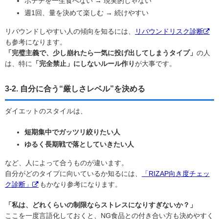
ポテチを一生食べない → 現実的じゃない
週1回、量を決めて楽しむ → 続けやすい
リバウンドしやすい人の傾向を知るには、
リバウンドリスク診断
も参考になります。
「完璧主義で、少し崩れたら一気に投げ出してしまうタイプ」
の人
は、特に
「完全禁止」にしないルール作り
が大事です。
3-2. 自分に合う“厳しさレベル”を決める
ダイエットのスタイルは、
短期集中でガッツリ絞りたい人
ゆるく長期戦で落としていきたい人
など、人によって合うものが違います。
自分がどのタイプに向いているか知るには、
「RIZAP向き度チェッ
ク診断」
もかなり参考になります。
「私は、どれくらいの制限ならストレスになりすぎないか？」
ここを一度言語化しておくと、NG食品との付き合い方も決めやすく