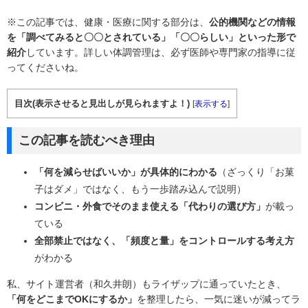
※この記事では、健康・医療に関する部分は、
公的機関などの情報
を「調べてみると〇〇とされている」「〇〇らしい」といった形で
紹介
しています。詳しい体調管理は、必ず医師や専門家の指導に従
ってくださいね。
目次(表示させると見出しが見られますよ！)
[
表示する
]
この記事を読むべき理由
「何を減らせばいいか」が具体的にわかる
（ざっくり「お菓
子はダメ」ではなく、もう一歩踏み込んで説明）
コンビニ・外食でそのまま使える「代わりの選び方」
が載っ
ている
全部禁止ではなく、「頻度と量」をコントロールする考え方
がわかる
私、サイト運営者（和久井朗）もライザップに通っていたとき、
「何をどこまでOKにするか」
を整理したら、一気に迷いが減ってラ