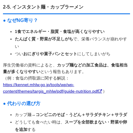
2-5. インスタント麺・カップラーメン
● なぜNG寄り？
1食でエネルギー・脂質・食塩が高くなりやすい
たんぱく質・野菜が不足しがち
で、栄養バランスが崩れやす
い
つい
おにぎりや菓子パンとセット
にしてしまいがち
厚生労働省の資料によると、
カップ麺などの加工食品は、食塩相当
量が多くなりやすい
という報告もあります。
（例：食塩の摂取源に関する解説：
https://kennet.mhlw.go.jp/tools/wp/wp-
content/themes/targis_mhlw/pdf/guide-nutrition.pdf
）
● 代わりの選び方
カップ麺→
コンビニのそば・うどん＋サラダチキン＋サラダ
どうしても食べたい時は、
スープを全部飲まない・野菜や卵
を追加
する