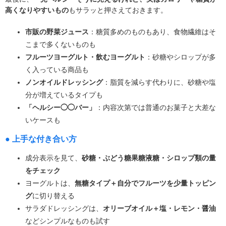
高くなりやすいもの
もサラッと押さえておきます。
市販の野菜ジュース
：糖質多めのものもあり、食物繊維はそ
こまで多くないものも
フルーツヨーグルト・飲むヨーグルト
：砂糖やシロップが多
く入っている商品も
ノンオイルドレッシング
：脂質を減らす代わりに、砂糖や塩
分が増えているタイプも
「ヘルシー◯◯バー」
：内容次第では普通のお菓子と大差な
いケースも
● 上手な付き合い方
成分表示を見て、
砂糖・ぶどう糖果糖液糖・シロップ類の量
をチェック
ヨーグルトは、
無糖タイプ＋自分でフルーツを少量トッピン
グ
に切り替える
サラダドレッシングは、
オリーブオイル＋塩・レモン・醤油
などシンプルなものも試す