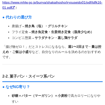
https://www.mhlw.go.jp/bunya/shakaihosho/iryouseido01/pdf/tdfk16-
01.pdf
）
● 代わりの選び方
唐揚げ→
焼き鳥（塩）・グリルチキン
フライ定食→
焼き魚定食・生姜焼き定食（脂身少なめ）
コンビニ惣菜→
サラダチキン・蒸し鶏サラダ
「揚げ物ゼロ！」だとストレスになるなら、
週1〜2回まで・量は控
えめ・ご飯は小盛り
など、自分なりのルールを決めるのがおすすめ
です。
2-2. 菓子パン・スイーツ系パン
● なぜNG寄り？
砂糖＋バター（マーガリン）＋小麦粉
で高カロリーになりや
すい