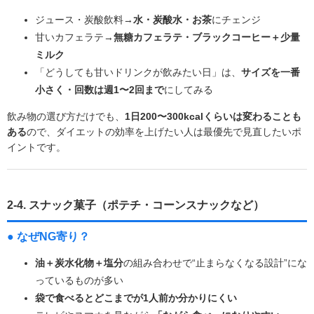
ジュース・炭酸飲料→
水・炭酸水・お茶
にチェンジ
甘いカフェラテ→
無糖カフェラテ・ブラックコーヒー＋少量
ミルク
「どうしても甘いドリンクが飲みたい日」は、
サイズを一番
小さく・回数は週1〜2回まで
にしてみる
飲み物の選び方だけでも、
1日200〜300kcalくらいは変わることも
ある
ので、ダイエットの効率を上げたい人は最優先で見直したいポ
イントです。
2-4. スナック菓子（ポテチ・コーンスナックなど）
● なぜNG寄り？
油＋炭水化物＋塩分
の組み合わせで“止まらなくなる設計”にな
っているものが多い
袋で食べるとどこまでが1人前か分かりにくい