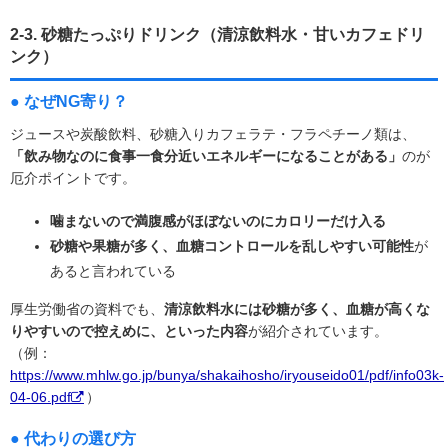
2-3. 砂糖たっぷりドリンク（清涼飲料水・甘いカフェドリ
ンク）
● なぜNG寄り？
ジュースや炭酸飲料、砂糖入りカフェラテ・フラペチーノ類は、
「飲み物なのに食事一食分近いエネルギーになることがある」
のが
厄介ポイントです。
噛まないので満腹感がほぼないのにカロリーだけ入る
砂糖や果糖が多く、血糖コントロールを乱しやすい可能性
が
あると言われている
厚生労働省の資料でも、
清涼飲料水には砂糖が多く、血糖が高くな
りやすいので控えめに、といった内容
が紹介されています。
（例：
https://www.mhlw.go.jp/bunya/shakaihosho/iryouseido01/pdf/info03k-
04-06.pdf
）
● 代わりの選び方