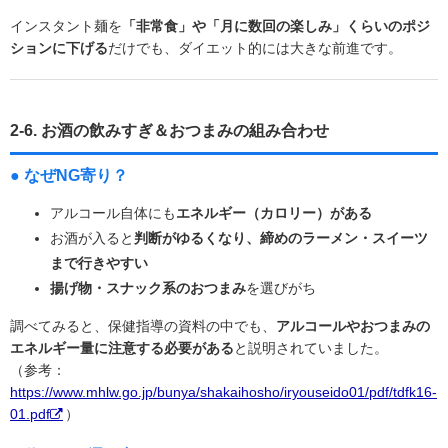
インスタント麺を
「非常食」や「月に数回の楽しみ」くらいのポジ
ションに下げる
だけでも、ダイエット的には大きな前進です。
2-6. お酒の飲みすぎ＆おつまみの組み合わせ
● なぜNG寄り？
アルコール自体にも
エネルギー（カロリー）がある
お酒が入ると
判断がゆるくなり、締めのラーメン・スイーツ
まで行きやすい
揚げ物・スナック系のおつまみ
を選びがち
調べてみると、保健指導の資料の中でも、
アルコールやおつまみの
エネルギー量に注意する必要がある
と説明されていました。
（参考：
https://www.mhlw.go.jp/bunya/shakaihosho/iryouseido01/pdf/tdfk16-
01.pdf
）