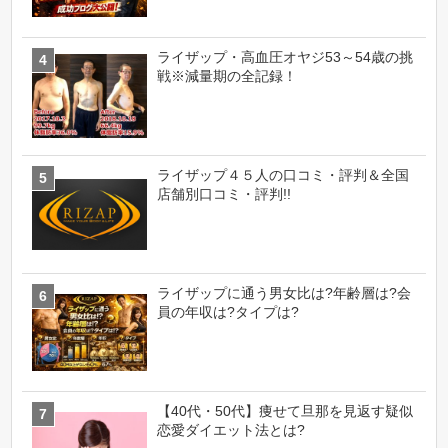
ライザップ・高血圧オヤジ53～54歳の挑
戦※減量期の全記録！
ライザップ４５人の口コミ・評判＆全国
店舗別口コミ・評判!!
ライザップに通う男女比は?年齢層は?会
員の年収は?タイプは?
【40代・50代】痩せて旦那を見返す疑似
恋愛ダイエット法とは?