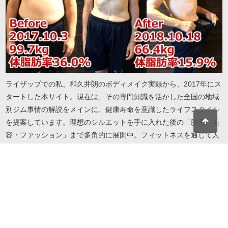
ライザップでの私、和久井朗のボディメイク実録から、2017年にス
タートした本サイト。現在は、その専門知識を活かした全国の地域
別ジム事情の解説をメインに、健康寿命を意識したライフスタイル
を提案しています。理想のシルエットを手に入れた後の「脱毛・美
容・ファッション」まで多角的に展開中。フィットネスを通じて人
生を謳歌したい方へ、実録に基づいたリアルで役立つ情報をお届け
します。地域・目的・予算に合わせたジム選びから、自分を磨き続
けるための美容情報までこれ一冊で解決します。
© 2026 I LOVE RIZAP