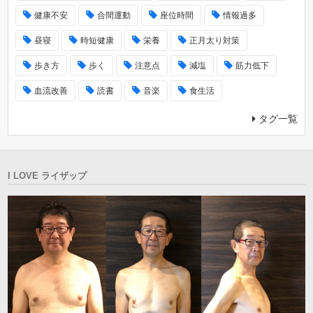
健康不安
合間運動
座位時間
情報過多
昼寝
時短健康
栄養
正月太り対策
歩き方
歩く
注意点
減塩
筋力低下
血流改善
読書
音楽
食生活
タグ一覧
I LOVE ライザップ