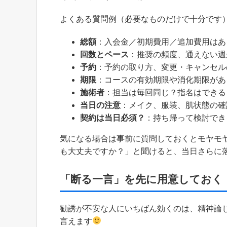
よくある質問例（必要なものだけで十分です
総額
：入会金／初期費用／追加費用はあ
回数とペース
：推奨の頻度、通えない週
予約
：予約の取り方、変更・キャンセル
期限
：コースの有効期限や消化期限があ
施術者
：担当は毎回同じ？指名はできる
当日の注意
：メイク、服装、肌状態の確
契約は当日必須？
：持ち帰って検討でき
気になる場合は事前に質問しておくとモヤモ
も大丈夫ですか？」と聞けると、当日さらに
「断る一言」を先に用意しておく
勧誘が不安な人にいちばん効くのは、精神論
言えます