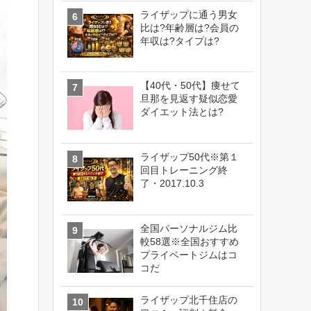
ライザップに通う男女
比は?年齢層は?会員の
年収は?タイプは?
【40代・50代】痩せて
旦那を見返す疑似恋愛
ダイエット法とは?
ライザップ50代※第１
回目トレーニング終
了・2017.10.3
全国パーソナルジム比
較58選※全国おすすめ
プライベートジムはコ
コだ
ライザップ北千住店の