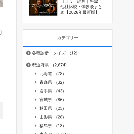
口コミ・評判｜料金・
他社比較・体験談まと
め【2026年最新版】
初
カテゴリー
各種診断・クイズ
(12)
都道府県
(2,874)
北海道
(78)
青森県
(32)
岩手県
(43)
宮城県
(86)
秋田県
(23)
山形県
(28)
福島県
(13)
」