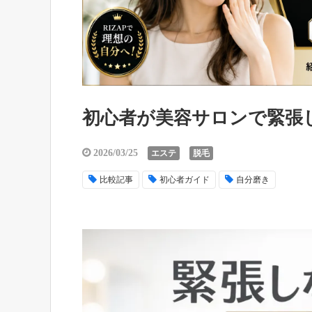
初心者が美容サロンで緊張
2026/03/25
エステ
脱毛
比較記事
初心者ガイド
自分磨き