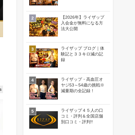
【2026年】ライザップ
入会金が無料になる方
法大公開
ライザップ ブログ｜体
験記と３３キロ減の記
録
ライザップ・高血圧オ
ヤジ53～54歳の挑戦※
s
減量期の全記録！
ライザップ４５人の口
コミ・評判＆全国店舗
別口コミ・評判!!