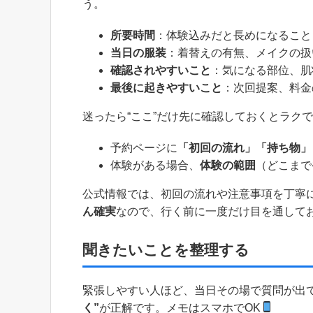
う。
所要時間
：体験込みだと長めになること
当日の服装
：着替えの有無、メイクの扱
確認されやすいこと
：気になる部位、肌
最後に起きやすいこと
：次回提案、料金
迷ったら“ここ”だけ先に確認しておくとラク
予約ページに
「初回の流れ」「持ち物」
体験がある場合、
体験の範囲
（どこまで
公式情報では、初回の流れや注意事項を丁寧
ん確実
なので、行く前に一度だけ目を通して
聞きたいことを整理する
緊張しやすい人ほど、当日その場で質問が出
く”
が正解です。メモはスマホでOK