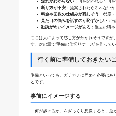
流れがわからない
：何を聞かれる？何を
断り方が不安
：提案されたら断れないか
料金や回数の仕組みが難しそう
：都度・
見た目の悩みを話すのが恥ずかしい
：言
勧誘が怖いイメージがある
：過去の噂や
ここは人によって感じ方が分かれそうですが
す。次の章で“準備の仕切りケース”を作って
行く前に準備しておきたい
準備といっても、ガチガチに固める必要はあ
とです。
事前にイメージする
「何が起きるか」をざっくり想像すると、脳