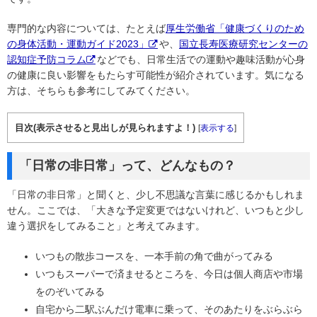
専門的な内容については、たとえば
厚生労働省「健康づくりのため
の身体活動・運動ガイド2023」
や、
国立長寿医療研究センターの
認知症予防コラム
などでも、日常生活での運動や趣味活動が心身
の健康に良い影響をもたらす可能性が紹介されています。気になる
方は、そちらも参考にしてみてください。
目次(表示させると見出しが見られますよ！)
[
表示する
]
「日常の非日常」って、どんなもの？
「日常の非日常」と聞くと、少し不思議な言葉に感じるかもしれま
せん。ここでは、「大きな予定変更ではないけれど、いつもと少し
違う選択をしてみること」と考えてみます。
いつもの散歩コースを、一本手前の角で曲がってみる
いつもスーパーで済ませるところを、今日は個人商店や市場
をのぞいてみる
自宅から二駅ぶんだけ電車に乗って、そのあたりをぶらぶら