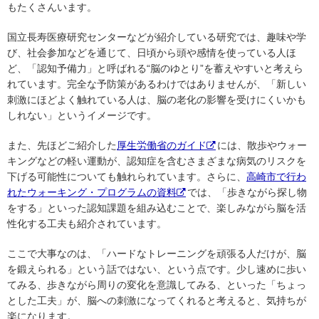
もたくさんいます。
国立長寿医療研究センターなどが紹介している研究では、趣味や学
び、社会参加などを通じて、日頃から頭や感情を使っている人ほ
ど、「認知予備力」と呼ばれる“脳のゆとり”を蓄えやすいと考えら
れています。完全な予防策があるわけではありませんが、「新しい
刺激にほどよく触れている人は、脳の老化の影響を受けにくいかも
しれない」というイメージです。
また、先ほどご紹介した
厚生労働省のガイド
には、散歩やウォー
キングなどの軽い運動が、認知症を含むさまざまな病気のリスクを
下げる可能性についても触れられています。さらに、
高崎市で行わ
れたウォーキング・プログラムの資料
では、「歩きながら探し物
をする」といった認知課題を組み込むことで、楽しみながら脳を活
性化する工夫も紹介されています。
ここで大事なのは、「ハードなトレーニングを頑張る人だけが、脳
を鍛えられる」という話ではない、という点です。少し速めに歩い
てみる、歩きながら周りの変化を意識してみる、といった「ちょっ
とした工夫」が、脳への刺激になってくれると考えると、気持ちが
楽になります。