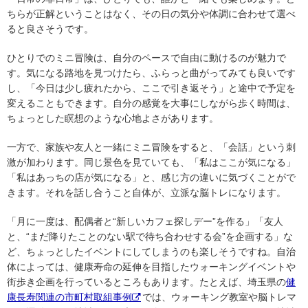
ちらが正解ということはなく、その日の気分や体調に合わせて選べ
ると良さそうです。
ひとりでのミニ冒険は、自分のペースで自由に動けるのが魅力で
す。気になる路地を見つけたら、ふらっと曲がってみても良いです
し、「今日は少し疲れたから、ここで引き返そう」と途中で予定を
変えることもできます。自分の感覚を大事にしながら歩く時間は、
ちょっとした瞑想のような心地よさがあります。
一方で、家族や友人と一緒にミニ冒険をすると、「会話」という刺
激が加わります。同じ景色を見ていても、「私はここが気になる」
「私はあっちの店が気になる」と、感じ方の違いに気づくことがで
きます。それを話し合うこと自体が、立派な脳トレになります。
「月に一度は、配偶者と“新しいカフェ探しデー”を作る」「友人
と、“まだ降りたことのない駅で待ち合わせする会”を企画する」な
ど、ちょっとしたイベントにしてしまうのも楽しそうですね。自治
体によっては、健康寿命の延伸を目指したウォーキングイベントや
街歩き企画を行っているところもあります。たとえば、埼玉県の
健
康長寿関連の市町村取組事例
では、ウォーキング教室や脳トレマ