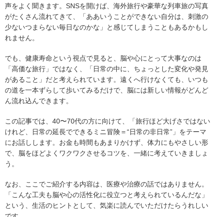
声をよく聞きます。SNSを開けば、海外旅行や豪華な列車旅の写真
がたくさん流れてきて、「ああいうことができない自分は、刺激の
少ないつまらない毎日なのかな」と感じてしまうこともあるかもし
れません。
でも、健康寿命という視点で見ると、脳や心にとって大事なのは
「高価な旅行」ではなく、「日常の中に、ちょっとした変化や発見
があること」だと考えられています。遠くへ行けなくても、いつも
の道を一本ずらして歩いてみるだけで、脳には新しい情報がどんど
ん流れ込んできます。
この記事では、40〜70代の方に向けて、「旅行ほど大げさではない
けれど、日常の延長でできるミニ冒険＝“日常の非日常”」をテーマ
にお話しします。お金も時間もあまりかけず、体力にもやさしい形
で、脳をほどよくワクワクさせるコツを、一緒に考えていきましょ
う。
なお、ここでご紹介する内容は、医療や治療の話ではありません。
「こんな工夫も脳や心の活性化に役立つと考えられているんだな」
という、生活のヒントとして、気楽に読んでいただけたらうれしい
です。