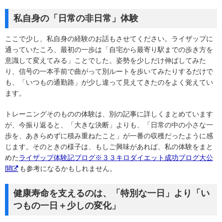
私自身の「日常の非日常」体験
ここで少し、私自身の経験のお話もさせてください。ライザップに
通っていたころ、最初の一歩は「自宅から最寄り駅までの歩き方を
意識して変えてみる」ことでした。姿勢を少しだけ伸ばしてみた
り、信号の一本手前で曲がって別ルートを歩いてみたりするだけで
も、「いつもの通勤路」が少し違って見えてきたのをよく覚えてい
ます。
トレーニングそのものの体験は、別の記事に詳しくまとめています
が、今振り返ると、「大きな決断」よりも、「日常の中の小さな一
歩を、あきらめずに積み重ねたこと」が一番の収穫だったように感
じます。そのときの様子は、もしご興味があれば、私の体験をまと
めた
ライザップ体験記ブログ※３３キロダイエット成功ブログ大公
開
も参考になるかもしれません。
健康寿命を支えるのは、「特別な一日」より「い
つもの一日＋少しの変化」