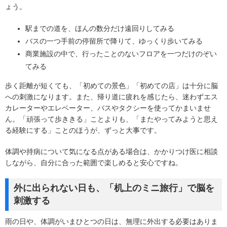
ょう。
駅までの道を、ほんの数分だけ遠回りしてみる
バスの一つ手前の停留所で降りて、ゆっくり歩いてみる
商業施設の中で、行ったことのないフロアを一つだけのぞい
てみる
歩く距離が短くても、「初めての景色」「初めての店」は十分に脳
への刺激になります。また、帰り道に疲れを感じたら、迷わずエス
カレーターやエレベーター、バスやタクシーを使ってかまいませ
ん。「頑張って歩ききる」ことよりも、「またやってみようと思え
る経験にする」ことのほうが、ずっと大事です。
体調や持病について気になる点がある場合は、かかりつけ医に相談
しながら、自分に合った範囲で楽しめると安心ですね。
外に出られない日も、「机上のミニ旅行」で脳を
刺激する
雨の日や、体調がいまひとつの日は、無理に外出する必要はありま