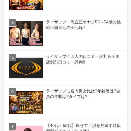
ライザップ・高血圧オヤジ53～54歳の挑
戦※減量期の全記録！
ライザップ４５人の口コミ・評判＆全国
店舗別口コミ・評判!!
ライザップに通う男女比は?年齢層は?会
員の年収は?タイプは?
【40代・50代】痩せて旦那を見返す疑似
恋愛ダイエット法とは?