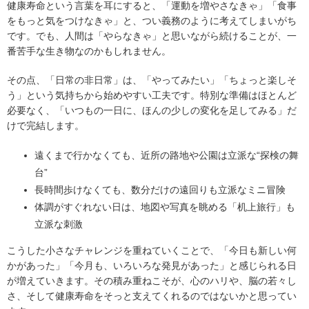
健康寿命という言葉を耳にすると、「運動を増やさなきゃ」「食事
をもっと気をつけなきゃ」と、つい義務のように考えてしまいがち
です。でも、人間は「やらなきゃ」と思いながら続けることが、一
番苦手な生き物なのかもしれません。
その点、「日常の非日常」は、「やってみたい」「ちょっと楽しそ
う」という気持ちから始めやすい工夫です。特別な準備はほとんど
必要なく、「いつもの一日に、ほんの少しの変化を足してみる」だ
けで完結します。
遠くまで行かなくても、近所の路地や公園は立派な“探検の舞
台”
長時間歩けなくても、数分だけの遠回りも立派なミニ冒険
体調がすぐれない日は、地図や写真を眺める「机上旅行」も
立派な刺激
こうした小さなチャレンジを重ねていくことで、「今日も新しい何
かがあった」「今月も、いろいろな発見があった」と感じられる日
が増えていきます。その積み重ねこそが、心のハリや、脳の若々し
さ、そして健康寿命をそっと支えてくれるのではないかと思ってい