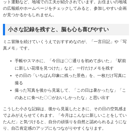
ット運動など、地域での工夫が紹介されています。お住まいの地域
の広報紙やホームページをチェックしてみると、参加しやすい企画
が見つかるかもしれません。
小さな記録を残すと、脳も心も喜びやすい
ミニ冒険を続けていくうえでおすすめなのが、「一言日記」や「写
真メモ」です。
手帳やスマホに、「今日は〇〇通りを初めて歩いた」「駅前
に新しい花壇を見つけた」など、一行だけメモを残す
その日の「いちばん印象に残った景色」を、一枚だけ写真に
撮る
撮った写真を後から見返して、「この日は暑かったな」「こ
のあとに食べた〇〇がおいしかったな」と思い出す
こうした小さな記録は、後から見返したときに、その日の空気感ま
でよみがえらせてくれます。「今月はこんなに新しいことをしてい
たんだ」と気づけると、自分の頑張りを自然と認められるようにな
り、自己肯定感のアップにもつながりやすくなります。