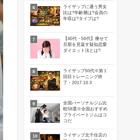
ライザップに通う男女
比は?年齢層は?会員の
年収は?タイプは?
【40代・50代】痩せて
旦那を見返す疑似恋愛
ダイエット法とは?
ライザップ50代※第１
回目トレーニング終
了・2017.10.3
全国パーソナルジム比
較58選※全国おすすめ
プライベートジムはコ
コだ
ライザップ北千住店の