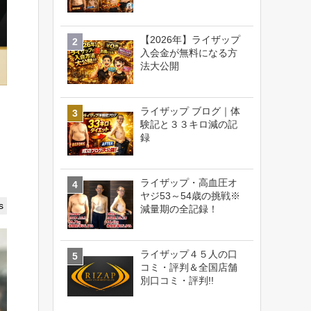
【2026年】ライザップ
入会金が無料になる方
法大公開
ライザップ ブログ｜体
験記と３３キロ減の記
録
ライザップ・高血圧オ
ヤジ53～54歳の挑戦※
s
減量期の全記録！
ライザップ４５人の口
コミ・評判＆全国店舗
別口コミ・評判!!