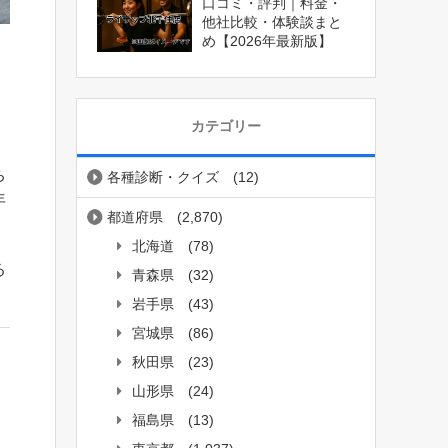
口コミ・評判｜料金・
他社比較・体験談まと
め【2026年最新版】
カテゴリー
ち
各種診断・クイズ
(12)
年
都道府県
(2,870)
北海道
(78)
る
青森県
(32)
岩手県
(43)
宮城県
(86)
秋田県
(23)
山形県
(24)
福島県
(13)