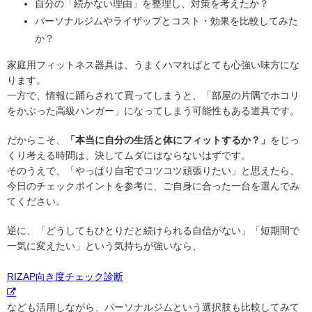
自分の「続かない理由」を整理し、対策を考えたか？
パーソナルジムやライザップとコスト・効果を比較してみた
か？
家庭用フィットネス器具は、うまくハマればとても心強い味方にな
ります。
一方で、情報に踊らされて買ってしまうと、「部屋の片隅でホコリ
をかぶった高級ハンガー」になってしまう可能性もある道具です。
だからこそ、
「本当に自分の生活と体にフィットするか？」
をじっ
くり考える時間は、決してムダにはならないはずです。
そのうえで、「やっぱり自宅でコツコツ頑張りたい」と思えたら、
今日のチェックポイントを参考に、ご自身に合った一台を選んでみ
てください。
逆に、「どうしてもひとりだと続けられる自信がない」「短期間で
一気に変えたい」という気持ちが強いなら、
RIZAP向き度チェック診断
なども活用しながら、パーソナルジムという選択肢も比較してみて