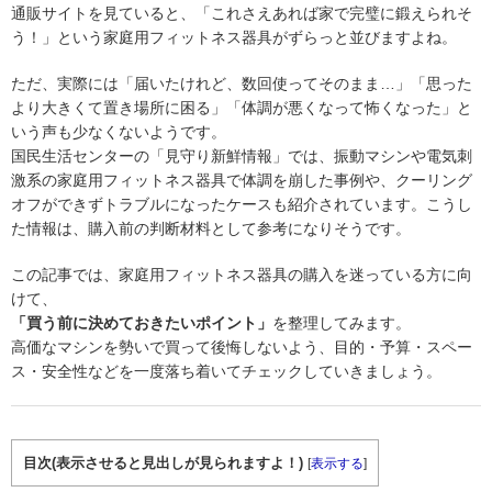
通販サイトを見ていると、「これさえあれば家で完璧に鍛えられそ
う！」という家庭用フィットネス器具がずらっと並びますよね。
ただ、実際には「届いたけれど、数回使ってそのまま…」「思った
より大きくて置き場所に困る」「体調が悪くなって怖くなった」と
いう声も少なくないようです。
国民生活センターの「見守り新鮮情報」では、振動マシンや電気刺
激系の家庭用フィットネス器具で体調を崩した事例や、クーリング
オフができずトラブルになったケースも紹介されています。こうし
た情報は、購入前の判断材料として参考になりそうです。
この記事では、家庭用フィットネス器具の購入を迷っている方に向
けて、
「買う前に決めておきたいポイント」
を整理してみます。
高価なマシンを勢いで買って後悔しないよう、目的・予算・スペー
ス・安全性などを一度落ち着いてチェックしていきましょう。
目次(表示させると見出しが見られますよ！)
[
表示する
]