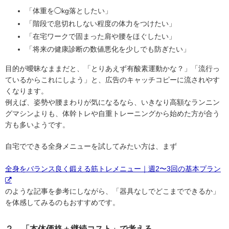
「体重を◯kg落としたい」
「階段で息切れしない程度の体力をつけたい」
「在宅ワークで固まった肩や腰をほぐしたい」
「将来の健康診断の数値悪化を少しでも防ぎたい」
目的が曖昧なままだと、「とりあえず有酸素運動かな？」「流行っ
ているからこれにしよう」と、広告のキャッチコピーに流されやす
くなります。
例えば、姿勢や腰まわりが気になるなら、いきなり高額なランニン
グマシンよりも、体幹トレや自重トレーニングから始めた方が合う
方も多いようです。
自宅でできる全身メニューを試してみたい方は、まず
全身をバランス良く鍛える筋トレメニュー｜週2〜3回の基本プラン
のような記事を参考にしながら、「器具なしでどこまでできるか」
を体感してみるのもおすすめです。
２．「本体価格＋継続コスト」で考える