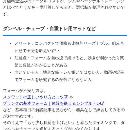
月額料金込みのトータルコストが、ジムやパーソナルトレーニング
と比べてどうかを一度計算してみると、選択肢が整理されやすいで
す。
ダンベル・チューブ・自重トレ用マットなど
メリット：コンパクトで価格も比較的リーズナブル。組み合
わせで全身を鍛えやすい
注意点：フォームを自己流で続けると、効きが弱かったり関
節に負担がかかることがある
向いている人：地道な筋トレが嫌いではない人、動画や記事
でフォームを研究するのが苦にならない人
フォームが不安な方は、
スクワットの正しいやり方とコツ
や
プランクの基本フォーム｜体幹を鍛えるシンプルトレ
など、基本種目の解説記事を見ながら、器具なしで練習してみるの
がおすすめです。
そのうえで「もう少し負荷を上げたい」と感じたタイミングで、ダ
ンベルやチューブを追加するとムダが少なくなります。