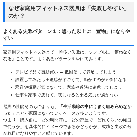
なぜ家庭用フィットネス器具は「失敗しやすい」
のか？
よくある失敗パターン１：思った以上に「置物」になりや
すい
家庭用フィットネス器具で一番多い失敗は、シンプルに
「使わなく
なる」
ことです。よくあるパターンを挙げてみます。
テレビで見て衝動買い → 数回使って満足してしまう
設置してみたら圧迫感がすごくて、動かすのが面倒になる
騒音や振動が気になって、家族や近隣に遠慮してしまう
仕事や家事で疲れて、夜になると乗る気力が湧かない
器具の性能そのものよりも、
「生活動線の中にうまく組み込めなか
った」
ことが原因になっているケースが多いようです。
つまり、購入前に「どの時間帯に・どの部屋で・どれくらいの頻度
で使うか」を具体的にイメージできるかどうかが、成功と失敗の分
かれ目になりやすいと感じています。