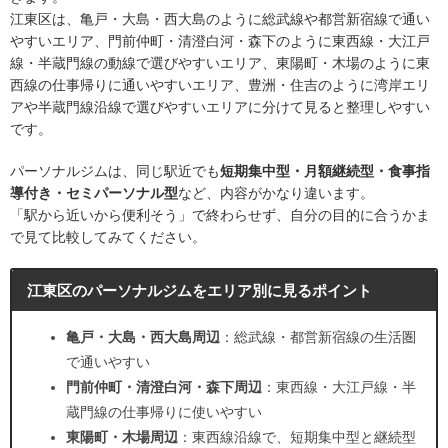
江東区は、亀戸・大島・西大島のように総武線や都営新宿線で通い
やすいエリア、門前仲町・清澄白河・森下のように東西線・大江戸
線・半蔵門線の動線で選びやすいエリア、東陽町・木場のように東
西線の仕事帰りに通いやすいエリア、豊洲・住吉のように湾岸エリ
アや半蔵門線沿線で選びやすいエリアに分けて見ると整理しやすい
です。
パーソナルジムは、同じ駅近でも
短期集中型・月額継続型・食事指
導付き・セミパーソナル型
など、内容がかなり違います。
「駅から近いから便利そう」で終わらせず、自分の目的に合うかま
で見て比較してみてください。
江東区のパーソナルジムをエリア別に見るポイント
亀戸・大島・西大島周辺
：総武線・都営新宿線の生活圏
で通いやすい
門前仲町・清澄白河・森下周辺
：東西線・大江戸線・半
蔵門線の仕事帰りに使いやすい
東陽町・木場周辺
：東西線沿線で、短期集中型と継続型