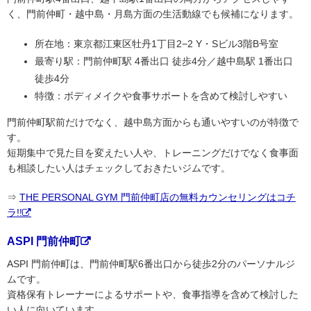
く、門前仲町・越中島・月島方面の生活動線でも候補になります。
所在地：東京都江東区牡丹1丁目2−2 Y・Sビル3階B号室
最寄り駅：門前仲町駅 4番出口 徒歩4分／越中島駅 1番出口
徒歩4分
特徴：ボディメイクや食事サポートを含めて検討しやすい
門前仲町駅前だけでなく、越中島方面からも通いやすいのが特徴で
す。
短期集中で見た目を変えたい人や、トレーニングだけでなく食事面
も相談したい人はチェックしておきたいジムです。
⇒
THE PERSONAL GYM 門前仲町店の無料カウンセリングはコチ
ラ!!
ASPI 門前仲町
ASPI 門前仲町は、門前仲町駅6番出口から徒歩2分のパーソナルジ
ムです。
資格保有トレーナーによるサポートや、食事指導を含めて検討した
い人に向いています。