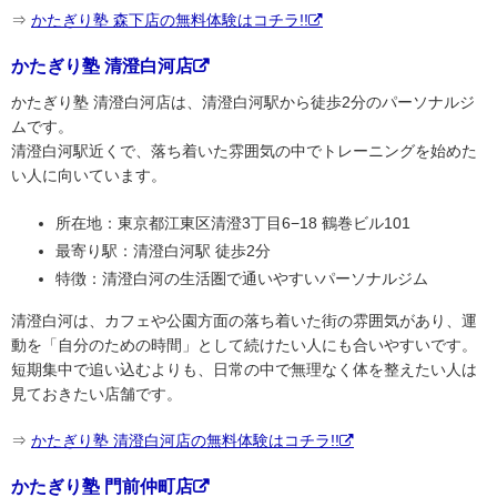
⇒
かたぎり塾 森下店の無料体験はコチラ!!
かたぎり塾 清澄白河店
かたぎり塾 清澄白河店は、清澄白河駅から徒歩2分のパーソナルジ
ムです。
清澄白河駅近くで、落ち着いた雰囲気の中でトレーニングを始めた
い人に向いています。
所在地：東京都江東区清澄3丁目6−18 鶴巻ビル101
最寄り駅：清澄白河駅 徒歩2分
特徴：清澄白河の生活圏で通いやすいパーソナルジム
清澄白河は、カフェや公園方面の落ち着いた街の雰囲気があり、運
動を「自分のための時間」として続けたい人にも合いやすいです。
短期集中で追い込むよりも、日常の中で無理なく体を整えたい人は
見ておきたい店舗です。
⇒
かたぎり塾 清澄白河店の無料体験はコチラ!!
かたぎり塾 門前仲町店