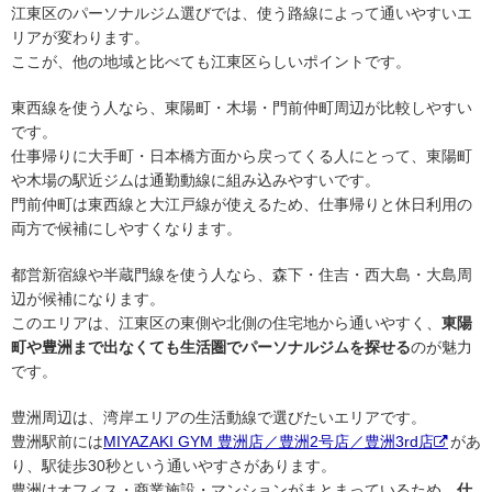
江東区のパーソナルジム選びでは、使う路線によって通いやすいエ
リアが変わります。
ここが、他の地域と比べても江東区らしいポイントです。
東西線を使う人なら、東陽町・木場・門前仲町周辺が比較しやすい
です。
仕事帰りに大手町・日本橋方面から戻ってくる人にとって、東陽町
や木場の駅近ジムは通勤動線に組み込みやすいです。
門前仲町は東西線と大江戸線が使えるため、仕事帰りと休日利用の
両方で候補にしやすくなります。
都営新宿線や半蔵門線を使う人なら、森下・住吉・西大島・大島周
辺が候補になります。
このエリアは、江東区の東側や北側の住宅地から通いやすく、
東陽
町や豊洲まで出なくても生活圏でパーソナルジムを探せる
のが魅力
です。
豊洲周辺は、湾岸エリアの生活動線で選びたいエリアです。
豊洲駅前には
MIYAZAKI GYM 豊洲店／豊洲2号店／豊洲3rd店
があ
り、駅徒歩30秒という通いやすさがあります。
豊洲はオフィス・商業施設・マンションがまとまっているため、
仕