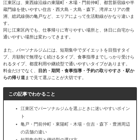
江東区は、東西線沿線の東陽町・木場・門前仲町、都営新宿線や半
蔵門線を使いやすい住吉・西大島・大島・森下、湾岸エリアの豊
洲、総武線側の亀戸など、エリアによって生活動線がかなり違いま
す。
同じ江東区内でも、仕事帰りに寄りやすい場所と、休日に自宅から
通いやすい場所は変わってきます。
また、パーソナルジムには、短期集中でダイエットを目指すタイ
プ、月額制で無理なく続けるタイプ、食事指導までしっかり受けら
れるタイプ、都度利用や継続型で通いやすいタイプがあります。
料金だけでなく、
目的・期間・食事指導・予約の取りやすさ・駅か
らの帰り道
まで見て選ぶことが大切です。
この記事でわかること
江東区でパーソナルジムを選ぶときに迷いやすいポイン
ト
亀戸・門前仲町・東陽町・木場・住吉・森下・豊洲周辺
の店舗の違い
短期集中型と継続型の選び方