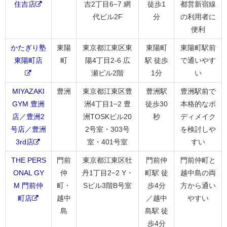
住吉店
吉2丁目6−7 網
徒歩1
都営新宿線
代ビル2F
分
の利用者に
便利
かたぎり塾
東陽
東京都江東区東
東陽町
東陽町駅前
東陽町店
町
陽4丁目2-6 広
駅 徒歩
で通いやす
瀬ビル2階
1分
い
MIYAZAKI
豊洲
東京都江東区豊
豊洲駅
豊洲駅前で
GYM 豊洲
洲4丁目1−2 豊
徒歩30
本格的なボ
店／豊洲2
洲TOSKビル20
秒
ディメイク
号店／豊洲
2号室・303号
を検討しや
3rd店
室・401号室
すい
THE PERS
門前
東京都江東区牡
門前仲
門前仲町と
ONAL GY
仲
丹1丁目2−2 Y・
町駅 徒
越中島の両
M 門前仲
町・
Sビル3階B号室
歩4分
方から通い
町店
越中
／越中
やすい
島
島駅 徒
歩4分