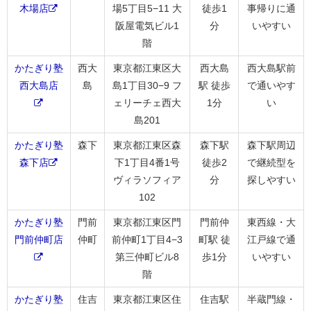
木場店
場5丁目5−11 大
徒歩1
事帰りに通
阪屋電気ビル1
分
いやすい
階
かたぎり塾
西大
東京都江東区大
西大島
西大島駅前
西大島店
島
島1丁目30−9 フ
駅 徒歩
で通いやす
ェリーチェ西大
1分
い
島201
かたぎり塾
森下
東京都江東区森
森下駅
森下駅周辺
森下店
下1丁目4番1号
徒歩2
で継続型を
ヴィラソフィア
分
探しやすい
102
かたぎり塾
門前
東京都江東区門
門前仲
東西線・大
門前仲町店
仲町
前仲町1丁目4−3
町駅 徒
江戸線で通
第三仲町ビル8
歩1分
いやすい
階
かたぎり塾
住吉
東京都江東区住
住吉駅
半蔵門線・