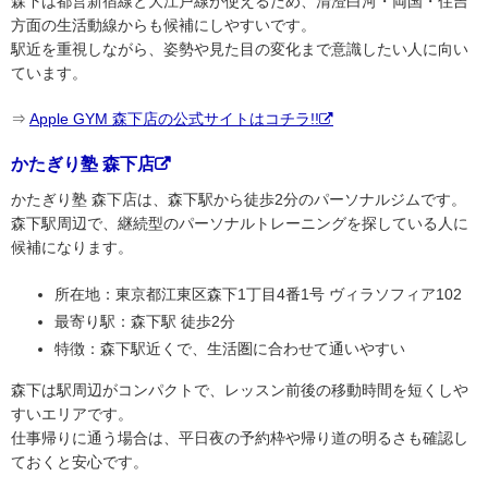
森下は都営新宿線と大江戸線が使えるため、清澄白河・両国・住吉
方面の生活動線からも候補にしやすいです。
駅近を重視しながら、姿勢や見た目の変化まで意識したい人に向い
ています。
⇒
Apple GYM 森下店の公式サイトはコチラ!!
かたぎり塾 森下店
かたぎり塾 森下店は、森下駅から徒歩2分のパーソナルジムです。
森下駅周辺で、継続型のパーソナルトレーニングを探している人に
候補になります。
所在地：東京都江東区森下1丁目4番1号 ヴィラソフィア102
最寄り駅：森下駅 徒歩2分
特徴：森下駅近くで、生活圏に合わせて通いやすい
森下は駅周辺がコンパクトで、レッスン前後の移動時間を短くしや
すいエリアです。
仕事帰りに通う場合は、平日夜の予約枠や帰り道の明るさも確認し
ておくと安心です。