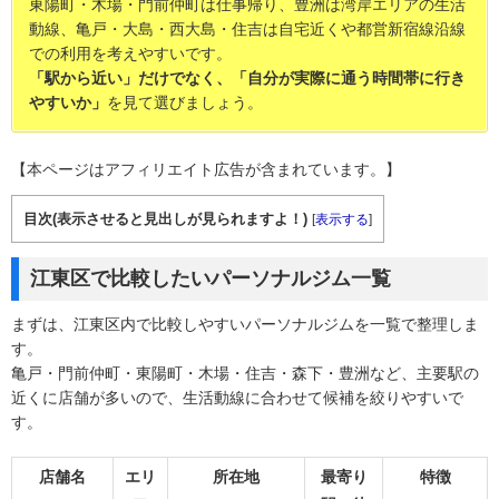
東陽町・木場・門前仲町は仕事帰り、豊洲は湾岸エリアの生活
動線、亀戸・大島・西大島・住吉は自宅近くや都営新宿線沿線
での利用を考えやすいです。
「駅から近い」だけでなく、「自分が実際に通う時間帯に行き
やすいか」
を見て選びましょう。
【本ページはアフィリエイト広告が含まれています。】
目次(表示させると見出しが見られますよ！)
[
表示する
]
江東区で比較したいパーソナルジム一覧
まずは、江東区内で比較しやすいパーソナルジムを一覧で整理しま
す。
亀戸・門前仲町・東陽町・木場・住吉・森下・豊洲など、主要駅の
近くに店舗が多いので、生活動線に合わせて候補を絞りやすいで
す。
店舗名
エリ
所在地
最寄り
特徴