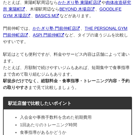
たとえば、東陽町駅周辺なら
かたぎり塾 東陽町店
や
肉体改造研究
所 東陽町
、木場駅周辺なら
BEYOND 木場店
、
GOODLIFE
GYM 木場店
、
BASICS M
などがあります。
門前仲町では、
かたぎり塾 門前仲町店
、
THE PERSONAL GYM
門前仲町店
、
ASPI 門前仲町
など、タイプの違うジムを比較し
やすいです。
駅近はとても便利ですが、料金やサービス内容は店舗によって違い
ます。
たとえば、月額制で続けやすいジムもあれば、短期集中で食事指導
まで含めて取り組むジムもあります。
駅徒歩だけでなく、総額料金・食事指導・トレーニング内容・予約
の取りやすさ
まで見て比較しましょう。
駅近店舗で比較したいポイント
入会金や事務手数料を含めた初期費用
1回あたりのトレーニング時間
食事指導があるかどうか