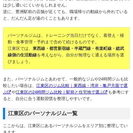
は少し通いにくいかもしれません。
逆に、豊洲駅前の店舗が近くても、職場帰りの動線から外れている
と、だんだん足が遠のくこともあります。
パーソナルジムは、トレーニング当日だけでなく、着替え・移
動・食事管理・予約まで含めて続けるものです。
江東区では、
東西線・都営新宿線・半蔵門線・有楽町線・総武
線側の生活動線
を考えながら、自分が無理なく通える場所を選
びましょう。
また、パーソナルジムとあわせて、一般的なジムや24時間ジムも比
較したい場合は、
江東区のジム比較｜東西線・湾岸・亀戸方面で選
ぶ
や
江東区の24時間ジム比較｜駅前と住宅地で選ぶ
も参考にす
ると、自分に合う運動習慣を整理しやすいです。
江東区のパーソナルジム一覧
ここからは、江東区にあるパーソナルジムをエリア別に整理してい
きます。