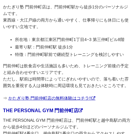
かたぎり塾 門前仲町店は、門前仲町駅から徒歩1分のパーソナルジ
ムです。
東西線・大江戸線の両方から通いやすく、仕事帰りにも休日にも使
いやすい立地です。
所在地：東京都江東区門前仲町1丁目4−3 第三仲町ビル8階
最寄り駅：門前仲町駅 徒歩1分
特徴：門前仲町駅前で継続型トレーニングを検討しやすい
門前仲町は飲食店や生活施設も多いため、トレーニング前後の予定
と組み合わせやすいエリアです。
ただし、駅前は時間帯によってにぎわいやすいので、落ち着いた雰
囲気を重視する人は体験時に周辺環境も見ておきたいところです。
⇒
かたぎり塾 門前仲町店の無料体験はコチラ!!
THE PERSONAL GYM 門前仲町店
THE PERSONAL GYM 門前仲町店は、門前仲町駅と越中島駅の両方
から徒歩4分ほどのパーソナルジムです。
門前仲町駅4番出口、越中島駅1番出口の両方からアクセスしやす