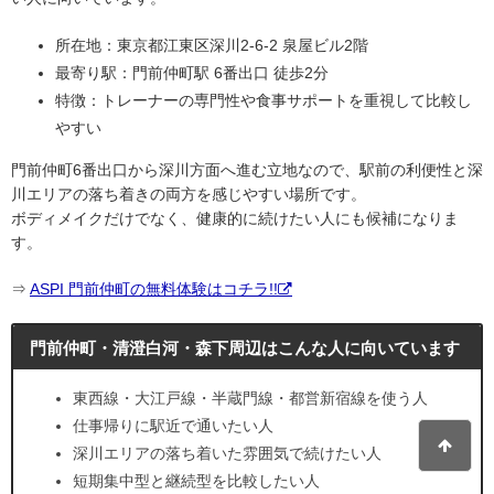
所在地：東京都江東区深川2-6-2 泉屋ビル2階
最寄り駅：門前仲町駅 6番出口 徒歩2分
特徴：トレーナーの専門性や食事サポートを重視して比較し
やすい
門前仲町6番出口から深川方面へ進む立地なので、駅前の利便性と深
川エリアの落ち着きの両方を感じやすい場所です。
ボディメイクだけでなく、健康的に続けたい人にも候補になりま
す。
⇒
ASPI 門前仲町の無料体験はコチラ!!
門前仲町・清澄白河・森下周辺はこんな人に向いています
東西線・大江戸線・半蔵門線・都営新宿線を使う人
仕事帰りに駅近で通いたい人
深川エリアの落ち着いた雰囲気で続けたい人
短期集中型と継続型を比較したい人