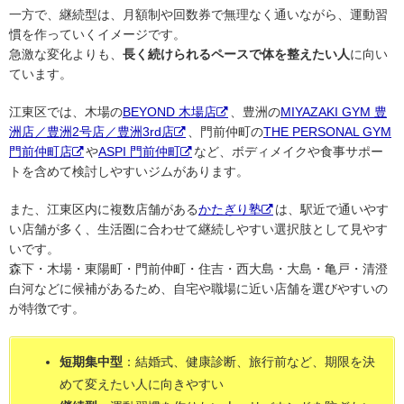
一方で、継続型は、月額制や回数券で無理なく通いながら、運動習
慣を作っていくイメージです。
急激な変化よりも、
長く続けられるペースで体を整えたい人
に向い
ています。
江東区では、木場の
BEYOND 木場店
、豊洲の
MIYAZAKI GYM 豊
洲店／豊洲2号店／豊洲3rd店
、門前仲町の
THE PERSONAL GYM
門前仲町店
や
ASPI 門前仲町
など、ボディメイクや食事サポー
トを含めて検討しやすいジムがあります。
また、江東区内に複数店舗がある
かたぎり塾
は、駅近で通いやす
い店舗が多く、生活圏に合わせて継続しやすい選択肢として見やす
いです。
森下・木場・東陽町・門前仲町・住吉・西大島・大島・亀戸・清澄
白河などに候補があるため、自宅や職場に近い店舗を選びやすいの
が特徴です。
短期集中型
：結婚式、健康診断、旅行前など、期限を決
めて変えたい人に向きやすい