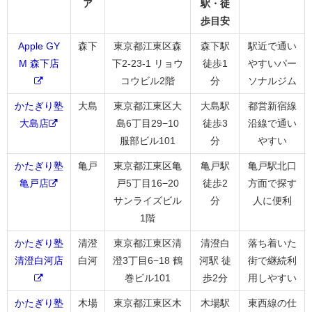
ア
駅・徒
歩目安
Apple GY
森下
東京都江東区森
森下駅
駅近で通い
M 森下店
下2-23-1 リョウ
徒歩1
やすいパー
コウビル2階
分
ソナルジム
かたぎり塾
大島
東京都江東区大
大島駅
都営新宿線
大島店
島6丁目29−10
徒歩3
沿線で通い
服部ビル101
分
やすい
かたぎり塾
亀戸
東京都江東区亀
亀戸駅
亀戸駅北口
亀戸店
戸5丁目16−20
徒歩2
方面で探す
サンライズビル
分
人に便利
1階
かたぎり塾
清澄
東京都江東区清
清澄白
落ち着いた
清澄白河店
白河
澄3丁目6−18 鶴
河駅 徒
街で継続利
巻ビル101
歩2分
用しやすい
かたぎり塾
木場
東京都江東区木
木場駅
東西線の仕