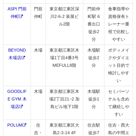
ASPI 門前
門前
東京都江東区深
門前仲
食事指導や
仲町
仲町
川2-6-2 泉屋ビ
町駅 6
資格保有ト
ル2階
番出口
レーナー重
徒歩2
視で比較し
分
やすい
BEYOND
木場
東京都江東区木
木場駅
ボディメイ
木場店
場1丁目4番3号
徒歩2
クやダイエ
MEFULL8階
分
ット目的で
検討しやす
い
GOODLIF
木場
東京都江東区木
木場駅
セミパーソ
E GYM 木
場2丁目21−2 加
徒歩1
ナルも含め
場店
島ビル地下1階
分
て継続しや
すい
POLUM
住
東京都江東区大
住吉駅
住吉・西大
吉・
島2-3-14 4F
徒歩7
島の中間エ