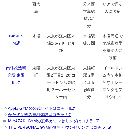
西大
分／西
リアで探す
島
大島駅
人に候補
徒歩7
分
BASICS
木場
東京都江東区木
木場駅
木場周辺で
M
場2-5-7 KHビル
徒歩圏
地域密着型
2F
を探す人に
候補
肉体改造研
東陽
東京都江東区東
東陽町
ゴールドジ
究所 東陽
町
陽2丁目2−20 ゴ
駅 2番
ム内で本格
町
ールドジム東陽
出口 徒
的なトレー
町スーパーセン
歩約3
ニングを受
ター内
分
けやすい
⇒
Apple GYMの公式サイトはコチラ!!
⇒
かたぎり塾の無料体験はコチラ!!
⇒
MIYAZAKI GYMの無料カウンセリングはコチラ!!
⇒
THE PERSONAL GYMの無料カウンセリングはコチラ!!