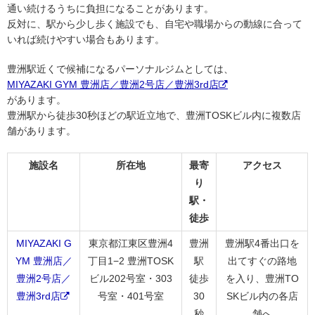
通い続けるうちに負担になることがあります。
反対に、駅から少し歩く施設でも、自宅や職場からの動線に合って
いれば続けやすい場合もあります。
豊洲駅近くで候補になるパーソナルジムとしては、
MIYAZAKI GYM 豊洲店／豊洲2号店／豊洲3rd店
があります。
豊洲駅から徒歩30秒ほどの駅近立地で、豊洲TOSKビル内に複数店
舗があります。
施設名
所在地
最寄
アクセス
り
駅・
徒歩
MIYAZAKI G
東京都江東区豊洲4
豊洲
豊洲駅4番出口を
YM 豊洲店／
丁目1−2 豊洲TOSK
駅
出てすぐの路地
豊洲2号店／
ビル202号室・303
徒歩
を入り、豊洲TO
豊洲3rd店
号室・401号室
30
SKビル内の各店
秒
舗へ