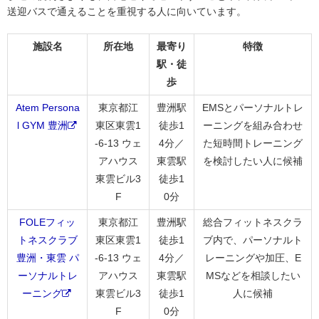
送迎バスで通えることを重視する人に向いています。
施設名
所在地
最寄り
特徴
駅・徒
歩
Atem Persona
東京都江
豊洲駅
EMSとパーソナルトレ
l GYM 豊洲
東区東雲1
徒歩1
ーニングを組み合わせ
-6-13 ウェ
4分／
た短時間トレーニング
アハウス
東雲駅
を検討したい人に候補
東雲ビル3
徒歩1
F
0分
FOLEフィッ
東京都江
豊洲駅
総合フィットネスクラ
トネスクラブ
東区東雲1
徒歩1
ブ内で、パーソナルト
豊洲・東雲 パ
-6-13 ウェ
4分／
レーニングや加圧、E
ーソナルトレ
アハウス
東雲駅
MSなどを相談したい
ーニング
東雲ビル3
徒歩1
人に候補
F
0分