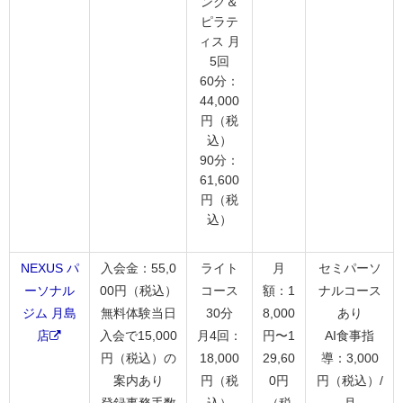
ング＆
ピラテ
ィス 月
5回
60分：
44,000
円（税
込）
90分：
61,600
円（税
込）
NEXUS パ
入会金：55,0
ライト
月
セミパーソ
ーソナル
00円（税込）
コース
額：1
ナルコース
ジム 月島
無料体験当日
30分
8,000
あり
店
入会で15,000
月4回：
円〜1
AI食事指
円（税込）の
18,000
29,60
導：3,000
案内あり
円（税
0円
円（税込）/
登録事務手数
込）
（税
月