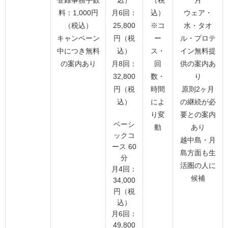
料：1,000円
月6回：
込）
ウェア・
（税込）
25,800
※コ
水・タオ
キャンペーン
円（税
ー
ル・プロテ
中につき無料
込）
ス・
イン無料提
の案内あり
月8回：
回
供の案内あ
32,800
数・
り
円（税
時間
原則2ヶ月
込）
によ
の継続が必
り変
要との案内
ベーシ
動
あり
ックコ
越中島・月
ース 60
島方面も生
分
活圏の人に
月4回：
候補
34,000
円（税
込）
月6回：
49,800