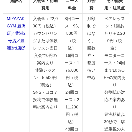
施設名
入会金・初期
コース
月会
その他費
費用
料金
費
用・注意点
MIYAZAKI
入会金：22,0
8回コー
月額
ペアレッス
GYM 豊洲
00円（税込）
ス：96,
制で
ン：1回あ
店／豊洲2
カウンセリン
800円
はな
たり＋2,20
号店／豊
グまたは体験
（税
く、
0円（税
洲3rd店
レッスン当日
込）
回数
込）
入会で0円の
16回コ
券・
モニターコ
案内あり
ース：1
都度
ース：24回
体験レッス
76,000
払い
まで10％O
ン：5,500円
円（税
中心
FFの案内あ
（税込）
込）
り
SNS・口コミ
24回コ
分割払い対
投稿で体験無
ース：2
応の案内あ
料の案内あり
11,200
り
円（税
豊洲駅徒歩
込）
30秒で、駅
48回コ
近重視の人