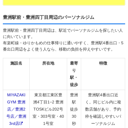
豊洲駅前・豊洲四丁目周辺のパーソナルジム
豊洲駅前・豊洲四丁目周辺は、駅近でパーソナルジムを探したい人
に向いています。
有楽町線・ゆりかもめの仕事帰りに通いやすく、豊洲駅4番出口・5
番出口周辺をよく使う人なら、移動の負担を抑えやすいです。
施設名
所在地
最寄
特徴
り
駅・
徒歩
MIYAZAKI
東京都江東区豊
豊洲
豊洲駅4番出口近
GYM 豊洲
洲4丁目1−2 豊洲
駅
く。同じビル内に複
店／豊洲2
TOSKビル202号
徒歩
数店舗があり、予約
号店／豊洲
室・303号室・40
30
枠を確認しやすいパ
3rd店
1号室
秒
ーソナルジム