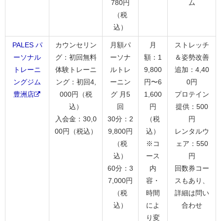
780円
ム
（税
込）
PALES パ
カウンセリン
月額パ
月
ストレッチ
ーソナル
グ：初回無料
ーソナ
額：1
＆姿勢改善
トレーニ
体験トレーニ
ルトレ
9,800
追加：4,40
ングジム
ング：初回4,
ーニン
円〜6
0円
豊洲店
000円（税
グ 月5
1,600
プロテイン
込）
回
円
提供：500
入会金：30,0
30分：2
（税
円
00円（税込）
9,800円
込）
レンタルウ
（税
※コ
ェア：550
込）
ース
円
60分：3
内
回数券コー
7,000円
容・
スもあり、
（税
時間
詳細は問い
込）
によ
合わせ
り変