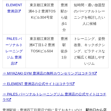
ELEMENT
東京都江東区豊
豊洲
短時間・通い放題型
豊洲店
洲4-1-2 豊洲TOS
駅か
のパーソナルトレー
Kビル304号室
ら徒
ニングを検討したい
歩1
人に候補
分
PALES パ
東京都江東区豊
豊洲
トレーニング、姿勢
ーソナルト
洲4丁目1-2 豊洲
駅
改善、キックボクシ
レーニング
TOSKビル504
徒歩
ング、ピラティスな
ジム 豊洲
1分
ど幅広く相談しやす
店
いジム
⇒ MIYAZAKI GYM 豊洲店の無料カウンセリングはコチラ!!
⇒ ELEMENT 豊洲店の公式サイトはコチラ!!
⇒ PALES パーソナルトレーニングジム 豊洲店の公式サイトはコチ
ラ!!
豊洲駅前・豊洲四丁目周辺で特に見ておきたいのは、
駅出口から店