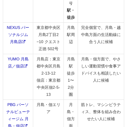
り
駅・
徒歩
NEXUS パー
東京都中央区
月島
完全個室で、月島・越
ソナルジム
月島2丁目2
駅周
中島方面の生活動線に
月島店
−10 クエスト
辺
合う人に候補
正徳 502号
YUMO 月島
月島店：東京
月島
月島・佃方面で、やさ
店／佃店
都中央区月島
駅
しい運動習慣や食事ア
2-13-12
徒歩
ドバイスも相談したい
佃店：東京都
1〜
人に候補
中央区佃2-5-
2分
13
圏
PBG パーソ
月島・佃エリ
月
筋トレ、マシンピラテ
ナルビューテ
ア
島・
ィス、整体を組み合わ
ィージム 月
佃方
せたい人に候補
島・佃店
面