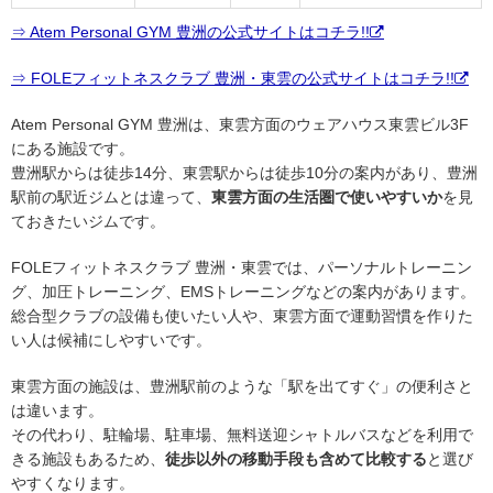
⇒ Atem Personal GYM 豊洲の公式サイトはコチラ!!
⇒ FOLEフィットネスクラブ 豊洲・東雲の公式サイトはコチラ!!
Atem Personal GYM 豊洲は、東雲方面のウェアハウス東雲ビル3F
にある施設です。
豊洲駅からは徒歩14分、東雲駅からは徒歩10分の案内があり、豊洲
駅前の駅近ジムとは違って、
東雲方面の生活圏で使いやすいか
を見
ておきたいジムです。
FOLEフィットネスクラブ 豊洲・東雲では、パーソナルトレーニン
グ、加圧トレーニング、EMSトレーニングなどの案内があります。
総合型クラブの設備も使いたい人や、東雲方面で運動習慣を作りた
い人は候補にしやすいです。
東雲方面の施設は、豊洲駅前のような「駅を出てすぐ」の便利さと
は違います。
その代わり、駐輪場、駐車場、無料送迎シャトルバスなどを利用で
きる施設もあるため、
徒歩以外の移動手段も含めて比較する
と選び
やすくなります。