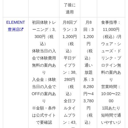
了後に
適用
ELEMENT
初回体験トレ
月8回プ
月8
食事指導：
豊洲店
ーニング：3,
ラン：3
回：3
11,000円
300円（税
1,200円
1,200
（税込）/月
込）
（税
円
ウェア・シ
体験当日の入
込）
（税
ューズ・ド
会で体験費用
平日デ
込）
リンク・プ
無料の案内あ
イプラ
通い
ロテイン無
り
ン：38,
放題
料の案内あ
入会金：体験
280円
系：3
り
当日の入会で
（税
8,280
営業時間：
OFFの案内あ
込）
円〜4
10:00〜22:
り
全日フ
3,780
00
※金額・条件
ルタイ
円
1回あたり
は公式サイト
ムプラ
（税
短時間で通
で要確認
ン：43,
込）
いやすいジ