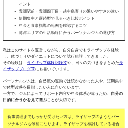
イント
豊洲駅前・豊洲四丁目・越中島寄りの通いやすさの違い
短期集中と継続型で見るべき比較ポイント
料金と食事指導の範囲を確認するコツ
湾岸エリアの生活動線に合うパーソナルジムの選び方
私はこのサイトを運営しながら、自分自身でもライザップを経験
し、体づくりやダイエットについて試行錯誤してきました。
その経験は、
ライザップ体験記録
や、日々の気づきをまとめた
ラ
イザップブログ
にも書いています。
パーソナルジムは、自己流の運動では続かなかった人や、短期集中
で体型改善を目指したい人に向いています。
一方で、ジムによってサポート内容や料金体系が違うため、
自分の
目的に合うかを見て選ぶ
ことが大切です。
食事管理までしっかり受けたい方は、ライザップのようなパー
ソナルジムも候補になります。ライザップを検討している場合