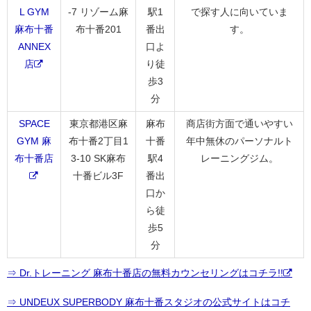
L GYM
-7 リゾーム麻
駅1
で探す人に向いていま
麻布十番
布十番201
番出
す。
ANNEX
口よ
店
り徒
歩3
分
SPACE
東京都港区麻
麻布
商店街方面で通いやすい
GYM 麻
布十番2丁目1
十番
年中無休のパーソナルト
布十番店
3-10 SK麻布
駅4
レーニングジム。
十番ビル3F
番出
口か
ら徒
歩5
分
⇒ Dr.トレーニング 麻布十番店の無料カウンセリングはコチラ!!
⇒ UNDEUX SUPERBODY 麻布十番スタジオの公式サイトはコチ