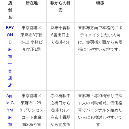
店
所在地
駅からの目
特徴
舗
安
名
BEY
東京都港区
麻布十番駅
東麻布方面で本格的にボ
ON
東麻布3丁目
6番出口よ
ディメイクしたい人向
D
3-12 小林ビ
り徒歩4分
け。赤羽橋方面からも候
麻
ル地下1階
補にしやすい立地です。
布
十
番
店
App
東京都港区
赤羽橋駅中
東麻布・赤羽橋寄りで探
le G
東麻布1-29-
之橋口から
す人の補助候補。低価格
YM
9 プリンセス
徒歩1分／
帯でパーソナルを始めた
麻
コート東麻
麻布十番駅
い人にも検討しやすいで
布
布205号室
から徒歩圏
す。