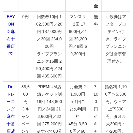
金
BEY
0円
回数券10回 1
マンスリ
無
回数券はア
ON
02,300円／20
ー2回 17,
料
フタープロ
D 麻
回 187,000円
600円／4
テイン付
布十
／30回 264,0
回 35,200
き。ライフ
番店
00円
円／8回 6
プランニン
ライフプラン
9,300円
グは食事管
ニング16回 2
理付き。
90,400円／24
回 435,600円
Dr.
35,6
PREMIUM店
月会費 2
7,
指名料 1,10
トレ
00
舗チケット制
1,980円
10
0円〜5,500
ーニ
円
16回 148,800
＋1回ご
0
円。ウェア
ング
※キ
円／24回 21
との利用
円
上下500
麻布
ャン
3,600円／32
料
※
円、タオル
十番
ペー
回 275,200円
45分 3,50
キ
大300円・
店
ンで
※すべて60分
0円／60
ャ
小200円。