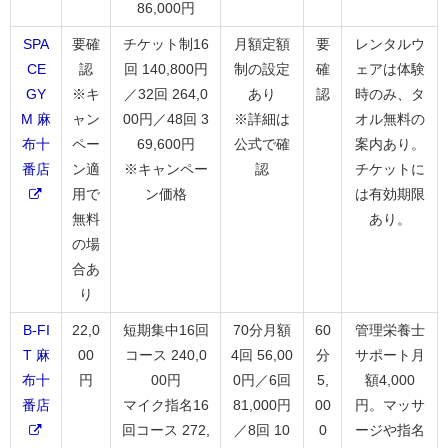
86,000円
SPA
要確
チケット制16
月額定額
要
レンタルウ
CE
認
回 140,800円
制の設定
確
ェアは体験
GY
※キ
／32回 264,0
あり
認
時のみ、タ
M 麻
ャン
00円／48回 3
※詳細は
オル無料の
布十
ペー
69,600円
公式で確
案内あり。
番店
ン適
※キャンペー
認
チケットに
用で
ン価格
は有効期限
無料
あり。
の場
合あ
り
B-FI
22,0
短期集中16回
70分月額
60
管理栄養士
T 麻
00
コース 240,0
4回 56,00
分
サポート月
布十
円
00円
0円／6回
5,
額4,000
番店
マイク指名16
81,000円
00
円。マッサ
回コース 272,
／8回 10
0
ージや指名