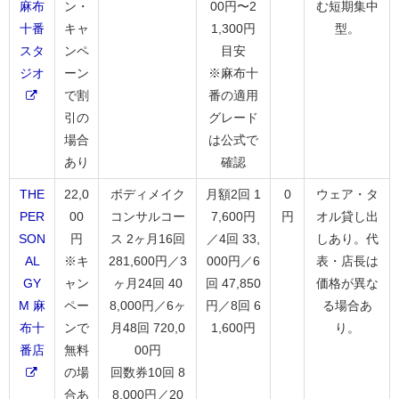
麻布
ン・
00円〜2
む短期集中
十番
キャ
1,300円
型。
スタ
ンペ
目安
ジオ
ーン
※麻布十
で割
番の適用
引の
グレード
場合
は公式で
あり
確認
THE
22,0
ボディメイク
月額2回 1
0
ウェア・タ
PER
00
コンサルコー
7,600円
円
オル貸し出
SON
円
ス 2ヶ月16回
／4回 33,
しあり。代
AL
※キ
281,600円／3
000円／6
表・店長は
GY
ャン
ヶ月24回 40
回 47,850
価格が異な
M 麻
ペー
8,000円／6ヶ
円／8回 6
る場合あ
布十
ンで
月48回 720,0
1,600円
り。
番店
無料
00円
の場
回数券10回 8
合あ
8,000円／20