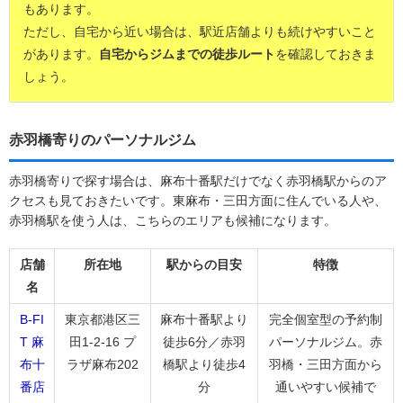
もあります。
ただし、自宅から近い場合は、駅近店舗よりも続けやすいこと
があります。
自宅からジムまでの徒歩ルート
を確認しておきま
しょう。
赤羽橋寄りのパーソナルジム
赤羽橋寄りで探す場合は、麻布十番駅だけでなく赤羽橋駅からのア
クセスも見ておきたいです。東麻布・三田方面に住んでいる人や、
赤羽橋駅を使う人は、こちらのエリアも候補になります。
店舗
所在地
駅からの目安
特徴
名
B-FI
東京都港区三
麻布十番駅より
完全個室型の予約制
T 麻
田1-2-16 プ
徒歩6分／赤羽
パーソナルジム。赤
布十
ラザ麻布202
橋駅より徒歩4
羽橋・三田方面から
番店
分
通いやすい候補で