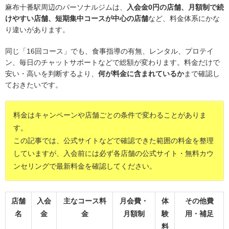
麻布十番駅周辺のパーソナルジムは、
入会金0円の店舗、月額制で続
けやすい店舗、短期集中コースが中心の店舗
など、料金体系にかな
り違いがあります。
同じ「16回コース」でも、食事指導の有無、レンタル、プロテイ
ン、毎日のチャットサポートなどで総額が変わります。料金だけで
安い・高いを判断するより、
何が料金に含まれているか
まで確認し
ておきたいです。
料金はキャンペーンや店舗ごとの条件で変わることがありま
す。
この記事では、公式サイトなどで確認できた範囲の料金を整理
していますが、入会前には必ず各店舗の公式サイト・無料カウ
ンセリングで最新料金を確認してください。
店舗
入会
主なコース料
月会費・
体
その他費
名
金
金
月額制
験
用・補足
料