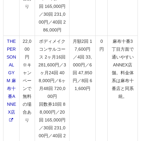
り
回 165,000円
／30回 231,0
00円／40回 2
86,000円
THE
22,0
ボディメイク
月額2回 1
0
麻布十番3
PER
00
コンサルコー
7,600円
円
丁目方面で
SON
円
ス 2ヶ月16回
／4回 33,
通いやすい
AL
※キ
281,600円／3
000円／6
ANNEX店
GY
ャン
ヶ月24回 40
回 47,850
舗。料金体
M 麻
ペー
8,000円／6ヶ
円／8回 6
系は麻布十
布十
ンで
月48回 720,0
1,600円
番店と同系
番A
無料
00円
統。
NNE
の場
回数券10回 8
X店
合あ
8,000円／20
り
回 165,000円
／30回 231,0
00円／40回 2