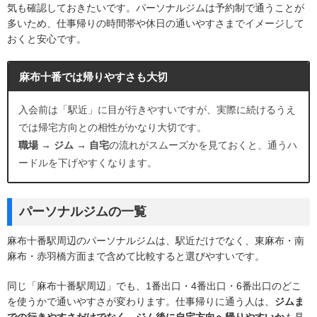
気も確認しておきたいです。パーソナルジムは予約制で通うことが
多いため、仕事帰りの時間帯や休日の通いやすさまでイメージして
おくと安心です。
麻布十番では帰りやすさも大切
入会前は「駅近」に目が行きやすいですが、実際に続けるうえ
では帰宅方向との相性がかなり大切です。
職場 → ジム → 自宅
の流れがスムーズかを見ておくと、通うハ
ードルを下げやすくなります。
パーソナルジムの一覧
麻布十番駅周辺のパーソナルジムは、駅近だけでなく、東麻布・南
麻布・赤羽橋方面まで含めて比較すると選びやすいです。
同じ「麻布十番駅周辺」でも、1番出口・4番出口・6番出口のどこ
を使うかで通いやすさが変わります。仕事帰りに通う人は、
ジムま
での行きやすさだけでなく、ジム後に自宅方向へ帰りやすいか
も見