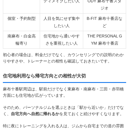
ディメイクしたい人
ODY 麻布十番スタ
ジオ
個室・予約制型
人目を気にせず集中
B-FIT 麻布十番店な
したい人
ど
南麻布・白金高
住宅地から通いやす
THE PERSONAL G
輪寄り
さを重視したい人
YM 麻布十番店
初心者の場合は、料金だけでなく、カウンセリングでの説明のわか
りやすさや、トレーナーとの相性も確認しておきたいです。
住宅地利用なら帰宅方向との相性が大切
麻布十番駅周辺は、駅前だけでなく東麻布・南麻布・三田・赤羽橋
方面にも住宅地が広がっています。
そのため、パーソナルジムを選ぶときは「駅から近いか」だけでな
く、
自宅方向へ自然に帰れるか
を見ておくと続けやすくなります。
特に夜にトレーニングを入れる人は、ジムから自宅までの道の雰囲