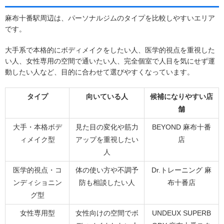
麻布十番駅周辺は、パーソナルジムのタイプを比較しやすいエリア
です。
大手系で本格的にボディメイクをしたい人、医学的視点を重視した
い人、女性専用の空間で通いたい人、完全個室で人目を気にせず運
動したい人など、目的に合わせて選びやすくなっています。
タイプ
向いている人
候補になりやすい店
舗
大手・本格ボデ
見た目の変化や筋力
BEYOND 麻布十番
ィメイク型
アップを重視したい
店
人
医学的視点・コ
体の使い方や不調予
Dr.トレーニング 麻
ンディショニン
防も相談したい人
布十番店
グ型
女性専用型
女性向けの空間でボ
UNDEUX SUPERB