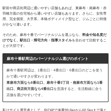
駅前や商店街周辺に通いやすい店舗もあれば、東麻布・南麻布・赤
羽橋方面の住宅地から通いやすい店舗もあります。さらに、女性専
用、完全個室、大手系、本格ボディメイク型など、ジムごとに特徴
がかなり違います。
そのため、麻布十番でパーソナルジムを選ぶなら、
料金や知名度だ
けでなく、駅出口・帰宅方向・指導スタイル
を合わせて比較するこ
とが大切です。
麻布十番駅周辺のパーソナルジム選びのポイント
麻布十番駅周辺は、1番出口・4番出口・6番出口のどこを使う
かで通いやすさが変わります。
東麻布方面なら6番出口、麻布十番3丁目・南麻布方面なら1番
出口、商店街方面なら4番出口
を意識すると、生活動線に合う
店舗を選びやすいです。
私はサイト運営者として、RIZAPで体重99.6kgから60.5kgまで落と