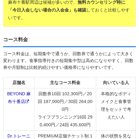
麻布十番駅周辺は候補が多いので、
無料カウンセリング時に
「今日入会しない場合の入会金」も確認
しておくと比較しやす
いです。
コース料金
コース料金は、短期集中で通うか、回数券で通うかによって大きく
変わります。食事指導付きの短期集中型は高めになりやすく、回数
券や月額制は比較的続けやすい価格帯になりやすいです。
店舗名
主なコース料金
向いている人
BEYOND 麻
回数券10回 102,300円／20
本格的なボディ
布十番店
回 187,000円／30回 264,00
メイクと食事管
0円
理をセットで考
ライフプランニング16回 29
えたい人
0,400円／24回 435,600円
Dr.トレーニ
PREMIUM店舗チケット制 1
体の状態を見な