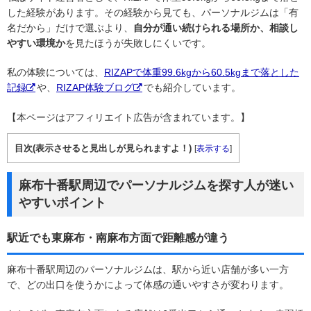
した経験があります。その経験から見ても、パーソナルジムは「有
名だから」だけで選ぶより、
自分が通い続けられる場所か、相談し
やすい環境か
を見たほうが失敗しにくいです。
私の体験については、
RIZAPで体重99.6kgから60.5kgまで落とした
記録
や、
RIZAP体験ブログ
でも紹介しています。
【本ページはアフィリエイト広告が含まれています。】
目次(表示させると見出しが見られますよ！)
[
表示する
]
麻布十番駅周辺でパーソナルジムを探す人が迷い
やすいポイント
駅近でも東麻布・南麻布方面で距離感が違う
麻布十番駅周辺のパーソナルジムは、駅から近い店舗が多い一方
で、どの出口を使うかによって体感の通いやすさが変わります。