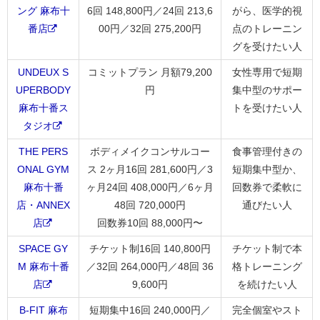
ング 麻布十
6回 148,800円／24回 213,6
がら、医学的視
番店
00円／32回 275,200円
点のトレーニン
グを受けたい人
UNDEUX S
コミットプラン 月額79,200
女性専用で短期
UPERBODY
円
集中型のサポー
麻布十番ス
トを受けたい人
タジオ
THE PERS
ボディメイクコンサルコー
食事管理付きの
ONAL GYM
ス 2ヶ月16回 281,600円／3
短期集中型か、
麻布十番
ヶ月24回 408,000円／6ヶ月
回数券で柔軟に
店・ANNEX
48回 720,000円
通びたい人
店
回数券10回 88,000円〜
SPACE GY
チケット制16回 140,800円
チケット制で本
M 麻布十番
／32回 264,000円／48回 36
格トレーニング
店
9,600円
を続けたい人
B-FIT 麻布
短期集中16回 240,000円／
完全個室やスト