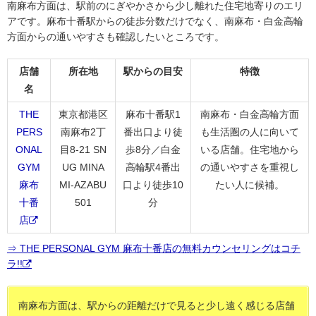
南麻布方面は、駅前のにぎやかさから少し離れた住宅地寄りのエリ
アです。麻布十番駅からの徒歩分数だけでなく、南麻布・白金高輪
方面からの通いやすさも確認したいところです。
店舗
所在地
駅からの目安
特徴
名
THE
東京都港区
麻布十番駅1
南麻布・白金高輪方面
PERS
南麻布2丁
番出口より徒
も生活圏の人に向いて
ONAL
目8-21 SN
歩8分／白金
いる店舗。住宅地から
GYM
UG MINA
高輪駅4番出
の通いやすさを重視し
麻布
MI-AZABU
口より徒歩10
たい人に候補。
十番
501
分
店
⇒ THE PERSONAL GYM 麻布十番店の無料カウンセリングはコチ
ラ!!
南麻布方面は、駅からの距離だけで見ると少し遠く感じる店舗