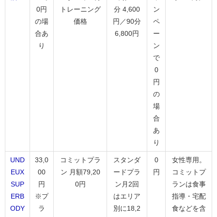
0円
トレーニング
分 4,600
ン
の場
価格
円／90分
ペ
合あ
6,800円
ー
り
ン
で
0
円
の
場
合
あ
り
UND
33,0
コミットプラ
スタンダ
0
女性専用。
EUX
00
ン 月額79,20
ードプラ
円
コミットプ
SUP
円
0円
ン月2回
ランは食事
ERB
※プ
はエリア
指導・宅配
ODY
ラ
別に18,2
食などを含