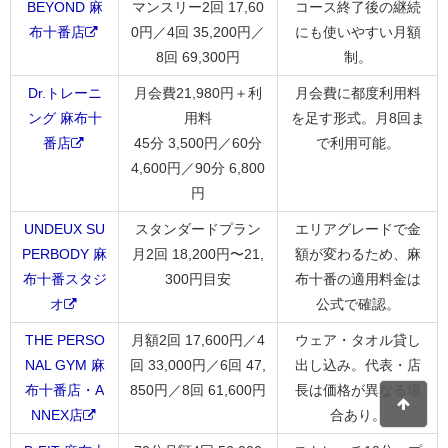
BEYOND 麻
マンスリー2回 17,60
コース終了後の継続
布十番店
0円／4回 35,200円／
にも使いやすい月額
8回 69,300円
制。
Dr.トレーニ
月会費21,980円＋利
月会費に都度利用料
ング 麻布十
用料
を足す形式。月8回ま
番店
45分 3,500円／60分
で利用可能。
4,600円／90分 6,800
円
UNDEUX SU
スタンダードプラン
エリアグレードで金
PERBODY 麻
月2回 18,200円〜21,
額が変わるため、麻
布十番スタジ
300円目安
布十番の適用料金は
オ
公式で確認。
THE PERSO
月額2回 17,600円／4
ウェア・タオル貸し
NAL GYM 麻
回 33,000円／6回 47,
出し込み。代表・店
布十番店・A
850円／8回 61,600円
長は価格が異なる場
NNEX店
合あり。