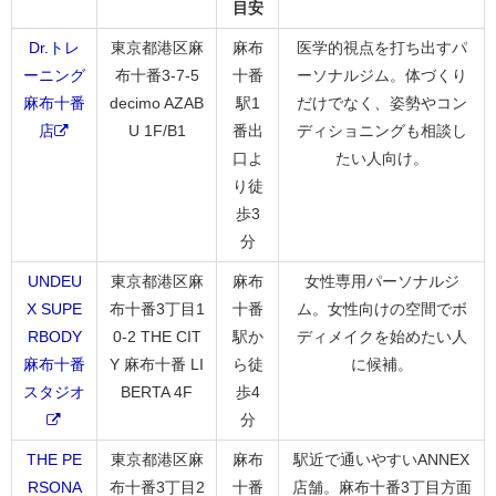
目安
Dr.トレ
東京都港区麻
麻布
医学的視点を打ち出すパ
ーニング
布十番3-7-5
十番
ーソナルジム。体づくり
麻布十番
decimo AZAB
駅1
だけでなく、姿勢やコン
店
U 1F/B1
番出
ディショニングも相談し
口よ
たい人向け。
り徒
歩3
分
UNDEU
東京都港区麻
麻布
女性専用パーソナルジ
X SUPE
布十番3丁目1
十番
ム。女性向けの空間でボ
RBODY
0-2 THE CIT
駅か
ディメイクを始めたい人
麻布十番
Y 麻布十番 LI
ら徒
に候補。
スタジオ
BERTA 4F
歩4
分
THE PE
東京都港区麻
麻布
駅近で通いやすいANNEX
RSONA
布十番3丁目2
十番
店舗。麻布十番3丁目方面