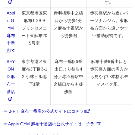
す。
Appl
東京都港区東
赤羽橋駅中之橋
赤羽橋駅から近いパ
e G
麻布1-29-9
口から徒歩1分
ーソナルジム。東麻
YM
プリンセスコ
／麻布十番駅か
布方面から通いやす
麻布
ート東麻布20
ら徒歩圏
い補助候補です。
十番
5号室
店
BEY
東京都港区東
麻布十番駅6番
麻布十番6番出口と
ON
麻布3丁目3-1
出口より徒歩4
赤羽橋方面の両方か
D 麻
2 小林ビル地
分／赤羽橋駅中
ら見やすい本格ボデ
布十
下1階
之橋口からも徒
ィメイク系。
番店
歩圏
⇒ B-FIT 麻布十番店の公式サイトはコチラ!!
⇒ Apple GYM 麻布十番店の公式サイトはコチラ!!