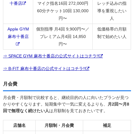
十番店
マイク指名16回 272,000円
レッチ込みの指
60分チケット10回 130,000
導を重視したい
円〜
人
Apple GYM
個別指導 月4回 9,900円〜／
低価格帯の月額
麻布十番店
プレミアム月4回 14,850
制で始めたい人
円〜
⇒ SPACE GYM 麻布十番店の公式サイトはコチラ!!
⇒ B-FIT 麻布十番店の公式サイトはコチラ!!
月会費
月会費・月額制で比較すると、継続目的の人に向いたプランが見つ
かりやすくなります。短期集中で一気に変えるよりも、
月2回〜月8
回で無理なく続けたい人
は月額制を見ておきたいです。
店舗名
月額制・月会費
補足