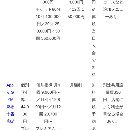
000円
4,000円
円
コースなど
チケット60分
／12回 1
※
追加メニュ
10回 130,000
50,000円
体
ーあり。
円／20回 25
験
0,000円／30
当
回 360,000円
日
入
会
で
無
料
Appl
個別
個別指導 月4
月額制
無
別途共用設
e G
指
回 9,900円〜
料
備費330
YM
導：
／月8回 19,8
体
円。店舗に
麻布
44,0
00円〜／月12
験
より料金が
十番
00
回 29,700
予
異なる場合
店
円
円〜
約
あり。
プレ
プレミアム 月
あ