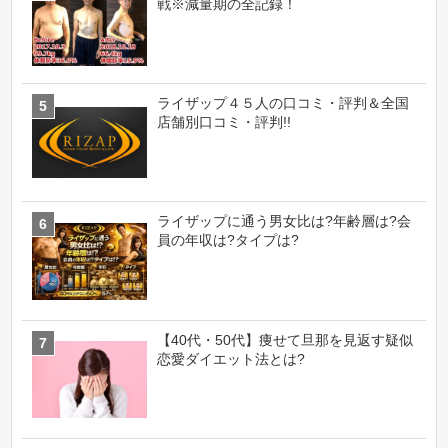
戦※減量期の全記録！
ライザップ４５人の口コミ・評判＆全国
店舗別口コミ・評判!!
ライザップに通う男女比は?年齢層は?会
員の年収は?タイプは?
【40代・50代】痩せて旦那を見返す疑似
恋愛ダイエット法とは?