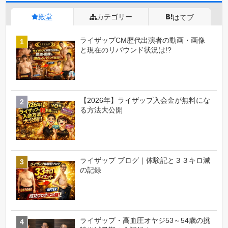
殿堂
カテゴリー
はてブ
ライザップCM歴代出演者の動画・画像
と現在のリバウンド状況は!?
【2026年】ライザップ入会金が無料にな
る方法大公開
ライザップ ブログ｜体験記と３３キロ減
の記録
ライザップ・高血圧オヤジ53～54歳の挑